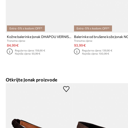
Extra -5% s kodom: OFF*
Extra -5% s kodom: OFF*
Kožne balerinke Jonak DHAPOU VERNIS CUIR
Trenutna cijena:
Trenutna cijena:
84,99 €
93,99 €
Regularna cijena:
159,90 €
Regularna cijena:
139,90 €
Najniža cijena:
93,99 €
Najniža cijena:
100,99 €
Otkrijte Jonak proizvode