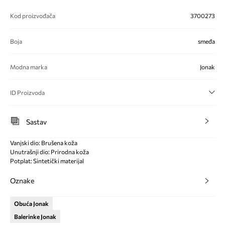
Kod proizvođača
3700273
Boja
smeđa
Modna marka
Jonak
ID Proizvoda
Sastav
Vanjski dio: Brušena koža
Unutrašnji dio: Prirodna koža
Potplat: Sintetički materijal
Oznake
Obuća Jonak
Balerinke Jonak