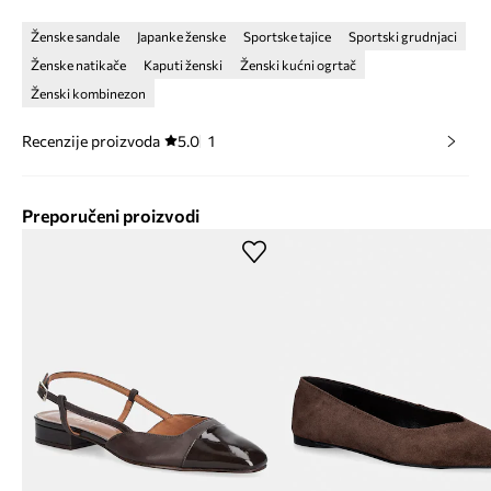
Ženske sandale
Japanke ženske
Sportske tajice
Sportski grudnjaci
Ženske natikače
Kaputi ženski
Ženski kućni ogrtač
Ženski kombinezon
Recenzije proizvoda
5.0
1
Preporučeni proizvodi