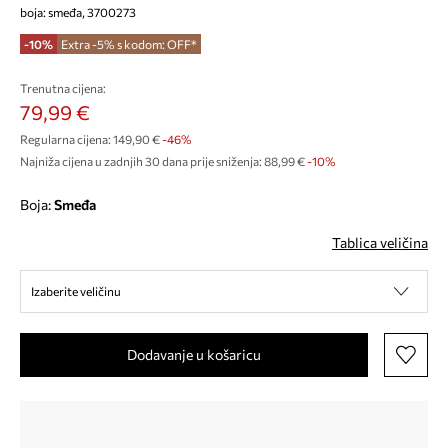
boja: smeđa, 3700273
-10%
Extra -5% s kodom: OFF*
Trenutna cijena:
79,99 €
Regularna cijena:
149,90 €
-46%
Najniža cijena u zadnjih 30 dana prije sniženja:
88,99 €
 -10%
Boja:
smeđa
Tablica veličina
Izaberite veličinu
Dodavanje u košaricu