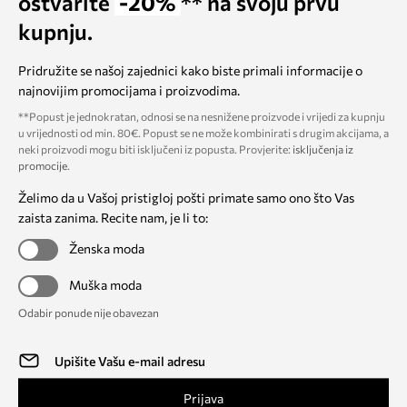
ostvarite
-20%
** na svoju prvu
kupnju.
Pridružite se našoj zajednici kako biste primali informacije o
najnovijim promocijama i proizvodima.
**Popust je jednokratan, odnosi se na nesnižene proizvode i vrijedi za kupnju
u vrijednosti od min. 80€. Popust se ne može kombinirati s drugim akcijama, a
neki proizvodi mogu biti isključeni iz popusta. Provjerite:
isključenja iz
promocije
.
Želimo da u Vašoj pristigloj pošti primate samo ono što Vas
zaista zanima. Recite nam, je li to:
Ženska moda
Muška moda
Odabir ponude nije obavezan
Prijava