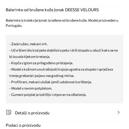
Balerinke od brušene kože Jonak DEESSE VELOURS
Balerinke iz kolekcije Jonak izrađene od brušene kože. Model proizveden u
Portugalu.
- Zaokružen, mekani vrh.
- Učvršćeni dio kod pete stabilizira petu i drži stopalo u obući kako se ne
bi izuvala tijekom kretanja.
- Kopča s iglom za prilagođeno pristajanje.
- Model s kožnom unutrašnjosti koja je ugodna za stopalo i sprječava
trenje,grebanje i pojavu neugodnog mirisa.
- Profilirani, mekani uložak jamči udobnost korištenja.
- Model s ravnim potplatom.
- Gumeni potplat je izdržljiv i otporan na oštećenja.
Detalji o proizvodu
Podaci o proizvodu