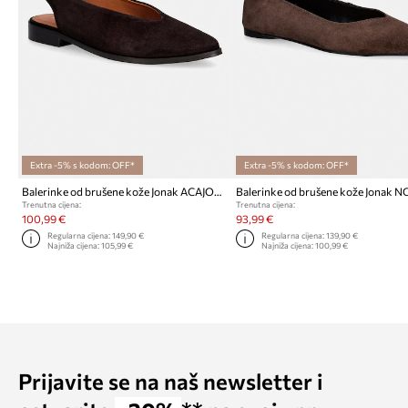
Extra -5% s kodom: OFF*
Extra -5% s kodom: OFF*
Balerinke od brušene kože Jonak ACAJOU VELOURS
Trenutna cijena:
Trenutna cijena:
100,99 €
93,99 €
Regularna cijena:
149,90 €
Regularna cijena:
139,90 €
Najniža cijena:
105,99 €
Najniža cijena:
100,99 €
Prijavite se na naš newsletter i