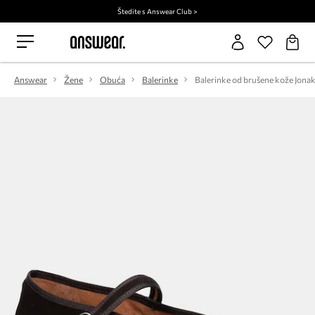
Štedite s Answear Club >
Answear
Žene
Obuća
Balerinke