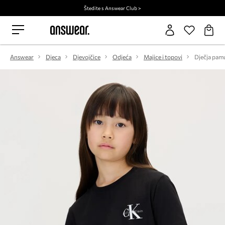
Štedite s Answear Club >
Answear
Djeca
Djevojčice
Odjeća
Majice i topovi