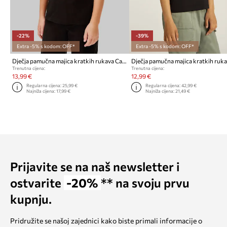
-22%
-39%
Extra -5% s kodom: OFF*
Extra -5% s kodom: OFF*
Dječja pamučna majica kratkih rukava Calvin Klein Jeans
Trenutna cijena:
Trenutna cijena:
13,99 €
12,99 €
Regularna cijena:
25,99 €
Regularna cijena:
42,99 €
Najniža cijena:
17,99 €
Najniža cijena:
21,49 €
Prijavite se na naš newsletter i
ostvarite
-20%
** na svoju prvu
kupnju.
Pridružite se našoj zajednici kako biste primali informacije o