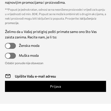
najnovijim promocijama i proizvodima.
**Popust je jednokratan, odnosi se na nesnižene proizvode i vrijedi za kupnju
u vrijednosti od min. 80€. Popust se ne može kombinirati s drugim akcijama, a
neki proizvodi mogu biti isključeni iz popusta. Provjerite:
isključenja iz
promocije
.
Želimo da u Vašoj pristigloj pošti primate samo ono što Vas
zaista zanima. Recite nam, je li to:
Ženska moda
Muška moda
Odabir ponude nije obavezan
Prijava