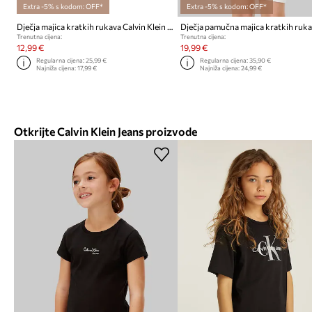
Extra -5% s kodom: OFF*
Extra -5% s kodom: OFF*
Dječja majica kratkih rukava Calvin Klein Jeans
Trenutna cijena:
Trenutna cijena:
12,99 €
19,99 €
Regularna cijena:
25,99 €
Regularna cijena:
35,90 €
Najniža cijena:
17,99 €
Najniža cijena:
24,99 €
Otkrijte Calvin Klein Jeans proizvode