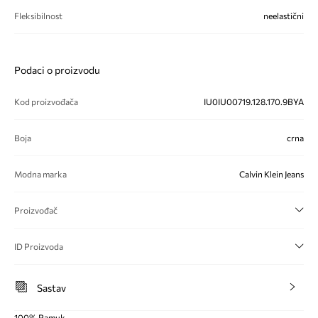
Fleksibilnost
neelastični
Podaci o proizvodu
Kod proizvođača
IU0IU00719.128.170.9BYA
Boja
crna
Modna marka
Calvin Klein Jeans
Proizvođač
ID Proizvoda
Sastav
100% Pamuk