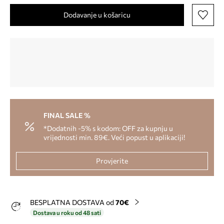
Dodavanje u košaricu
FINAL SALE %
*Dodatnih -5% s kodom: OFF za kupnju u
vrijednosti min. 89€. Veći popust u aplikaciji!
Provjerite
BESPLATNA DOSTAVA od
70€
Dostava u roku od 48 sati