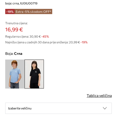
boja: crna, IU0IU00719
-19%
Extra -5% s kodom: OFF*
Trenutna cijena:
16,99 €
Regularna cijena:
30,90 €
-45%
Najniža cijena u zadnjih 30 dana prije sniženja:
20,99 €
 -19%
Boja:
crna
Tablica veličina
Izaberite veličinu