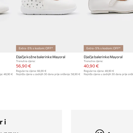
Extra -5% s kodom: OFF*
Extra -5% s kodom: OFF*
Dječje kožne balerinke Mayoral
Dječje balerinke Mayoral
Trenutna cijena:
Trenutna cijena:
56,90 €
40,90 €
Regularna cijena:
66,90 €
Regularna cijena:
48,90 €
ja:
48,90 €
Najniža cijena u zadnjih 30 dana prije sniženja:
58,90 €
Najniža cijena u zadnjih 30 dana prije sniž
r i