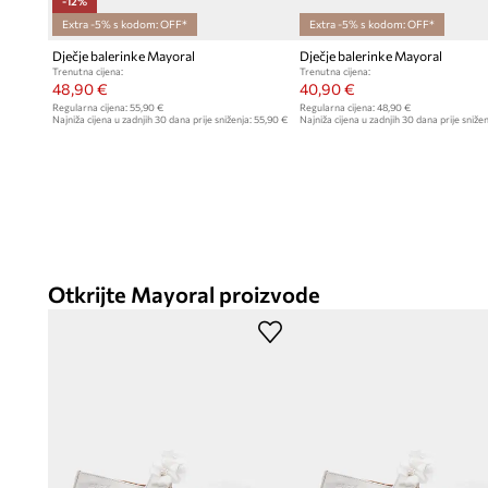
-12%
Extra -5% s kodom: OFF*
Extra -5% s kodom: OFF*
Dječje balerinke Mayoral
Dječje balerinke Mayoral
Trenutna cijena:
Trenutna cijena:
48,90 €
40,90 €
Regularna cijena:
55,90 €
Regularna cijena:
48,90 €
Najniža cijena u zadnjih 30 dana prije sniženja:
55,90 €
Najniža cijena u zadnjih 30 dana prije snižen
Otkrijte Mayoral proizvode