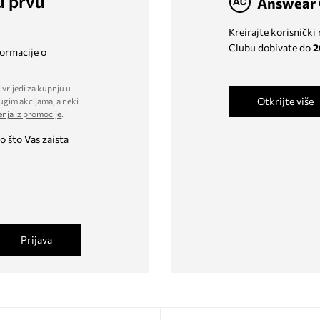
u prvu
Answear 
Kreirajte korisnički
Clubu dobivate do
2
formacije o
 vrijedi za kupnju u
Otkrijte više
ugim akcijama, a neki
enja iz promocije
.
o što Vas zaista
Prijava