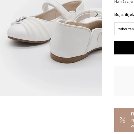
Najniža cijen
Boja:
bijel
Izaberite v
F
*
v