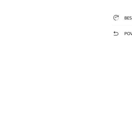
BES
POV