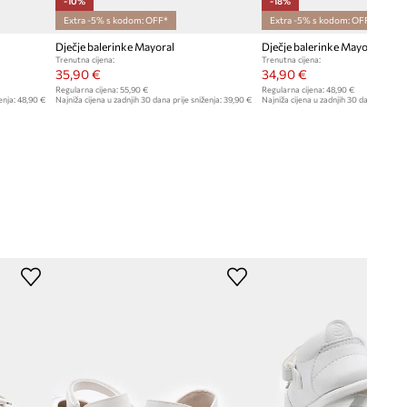
-10%
-18%
Extra -5% s kodom: OFF*
Extra -5% s kodom: OFF*
Dječje balerinke Mayoral
Dječje balerinke Mayoral
Trenutna cijena:
Trenutna cijena:
35,90 €
34,90 €
Regularna cijena:
55,90 €
Regularna cijena:
48,90 €
enja:
48,90 €
Najniža cijena u zadnjih 30 dana prije sniženja:
39,90 €
Najniža cijena u zadnjih 30 dana prije sn