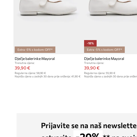
-18%
Extra -5% s kodom: OFF*
Extra -5% s kodom: OFF*
Dječje balerinke Mayoral
Dječje balerinke Mayoral
Trenutna cijena:
Trenutna cijena:
39,90 €
39,90 €
Regularna cijena:
58,90 €
Regularna cijena:
55,90 €
Najniža cijena u zadnjih 30 dana prije sniženja:
41,90 €
Najniža cijena u zadnjih 30 dana prije snižen
Prijavite se na naš newslette
-20%