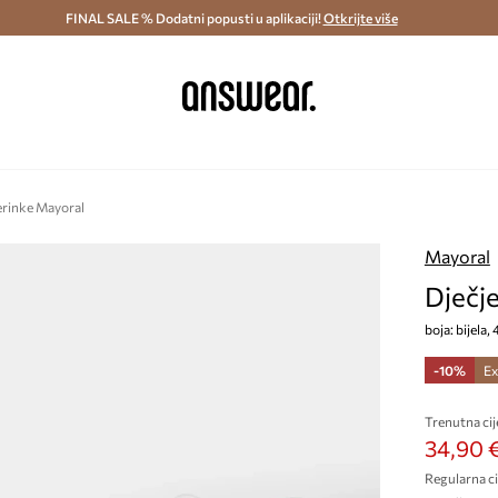
ostava i povrat (od 70€) >
FINAL SALE % Dodatni popusti u aplikaciji!
Dostava u roku 48 sati >
Otkrijte više
Štedite s 
erinke Mayoral
Mayoral
Dječj
boja: bijela,
-10%
Ex
Trenutna cij
34,90 
Regularna ci