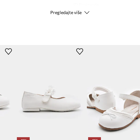
ID Proizvoda
Pregledajte više