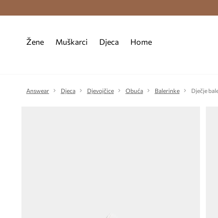
Premium Fashion Benefits >
Besplatna d
Žene
Muškarci
Djeca
Home
Answear
Djeca
Djevojčice
Obuća
Balerinke
Dječje bal