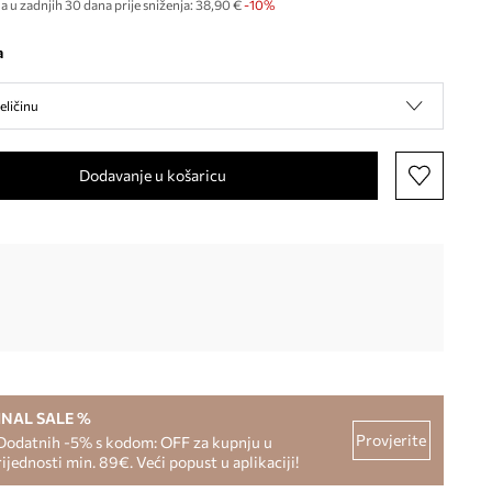
a u zadnjih 30 dana prije sniženja:
38,90 €
 -10%
a
eličinu
Dodavanje u košaricu
INAL SALE %
Provjerite
Dodatnih -5% s kodom: OFF za kupnju u
rijednosti min. 89€. Veći popust u aplikaciji!