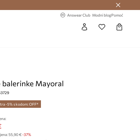
Answear Club >
-20% na prvu narudžbu >
Answear Club
Modni blog
Pomoć
e balerinke Mayoral
 43729
tra -5% s kodom: OFF*
ena:
€
jena:
55,90 €
-37%