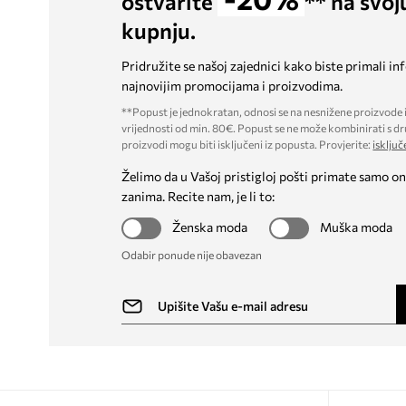
ostvarite
** na svoj
kupnju.
Pridružite se našoj zajednici kako biste primali in
najnovijim promocijama i proizvodima.
**Popust je jednokratan, odnosi se na nesnižene proizvode i
vrijednosti od min. 80€. Popust se ne može kombinirati s dr
proizvodi mogu biti isključeni iz popusta. Provjerite:
isključ
Želimo da u Vašoj pristigloj pošti primate samo on
zanima. Recite nam, je li to:
Ženska moda
Muška moda
Odabir ponude nije obavezan