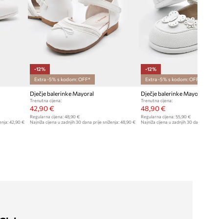
-12%
-12%
Extra -5% s kodom: OFF*
Extra -5% s kodom: OFF*
Dječje balerinke Mayoral
Dječje balerinke Mayoral
Trenutna cijena:
Trenutna cijena:
42,90 €
48,90 €
Regularna cijena:
48,90 €
Regularna cijena:
55,90 €
enja:
42,90 €
Najniža cijena u zadnjih 30 dana prije sniženja:
48,90 €
Najniža cijena u zadnjih 30 dana prije sn