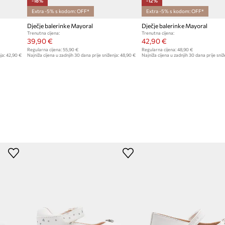
-18%
-12%
Extra -5% s kodom: OFF*
Extra -5% s kodom: OFF*
Dječje balerinke Mayoral
Dječje balerinke Mayoral
Trenutna cijena:
Trenutna cijena:
39,90 €
42,90 €
Regularna cijena:
55,90 €
Regularna cijena:
48,90 €
ja:
42,90 €
Najniža cijena u zadnjih 30 dana prije sniženja:
48,90 €
Najniža cijena u zadnjih 30 dana prije sniž