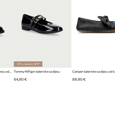
-15% s kodom: OFF*
Elisabetta Franchi balerinke za djecu od kože
Tommy Hilfiger balerinke za djecu
64,90 €
89,90 €