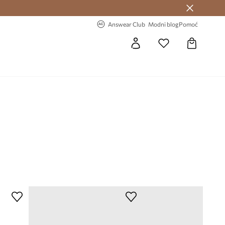
Answear Club >
-20% na prvu narudžbu >
Answear Club
Modni blog
Pomoć