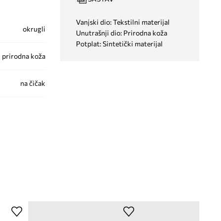
Vanjski dio: Tekstilni materijal
okrugli
Unutrašnji dio: Prirodna koža
Potplat: Sintetički materijal
prirodna koža
na čičak
24C.Baby.9BYA
crna
Mayoral