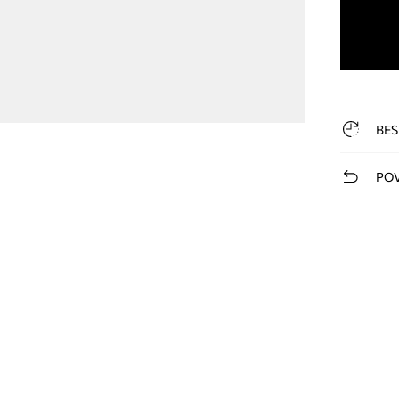
BES
POV