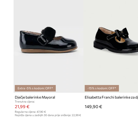
Extra -5% s kodom: OFF*
-15% s kodom: OFF*
Dječje balerinke Mayoral
Trenutna cijena:
21,99 €
149,90 €
Regularna cijena:
47,90 €
Najniža cijena u zadnjih 30 dana prije sniženja:
22,99 €