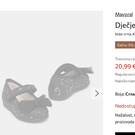
Mayoral
Dječj
boja: crna, 
Extra -5%
Trenutna cij
20,99 
Regularna ci
Najniža cijen
Boja:
crna
Nedostup
Nažalost, 
proizvoda 