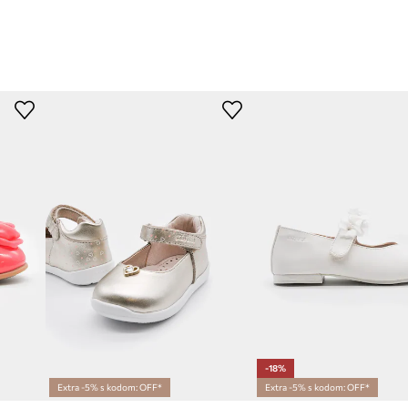
-18%
Extra -5% s kodom: OFF*
Extra -5% s kodom: OFF*