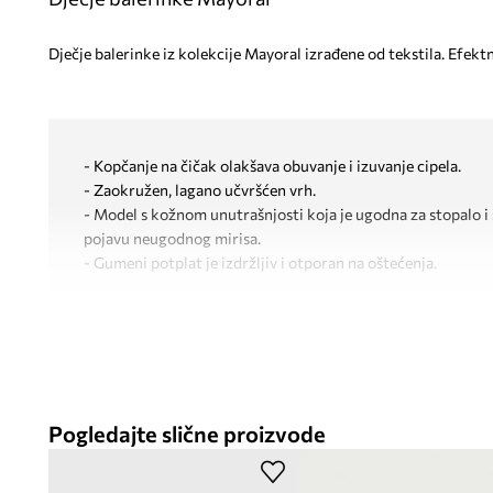
Dječje balerinke iz kolekcije Mayoral izrađene od tekstila. Efektn
- Kopčanje na čičak olakšava obuvanje i izuvanje cipela.
- Zaokružen, lagano učvršćen vrh.
- Model s kožnom unutrašnjosti koja je ugodna za stopalo i 
pojavu neugodnog mirisa.
- Gumeni potplat je izdržljiv i otporan na oštećenja.
Pogledajte slične proizvode