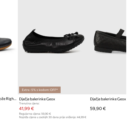
Extra -5% s kodom: OFF*
Camper balerinke za djecu od kože Right Kids
Dječje balerinke Geox
Dječje balerinke Geox
Trenutna cijena:
41,99 €
59,90 €
Regularna cijena:
59,90 €
Najniža cijena u zadnjih 30 dana prije sniženja:
44,99 €