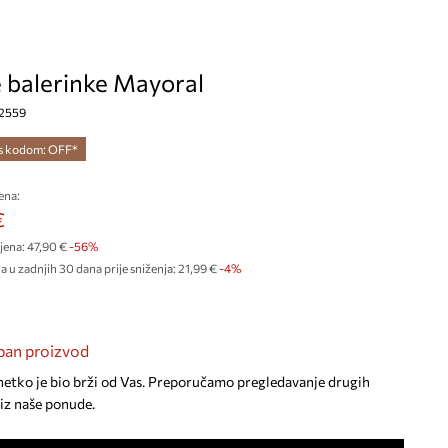
e balerinke Mayoral
42559
 s kodom: OFF*
ena:
€
jena:
47,90 €
-56%
a u zadnjih 30 dana prije sniženja:
21,99 €
 -4%
an proizvod
netko je bio brži od Vas. Preporučamo pregledavanje drugih
iz naše ponude.