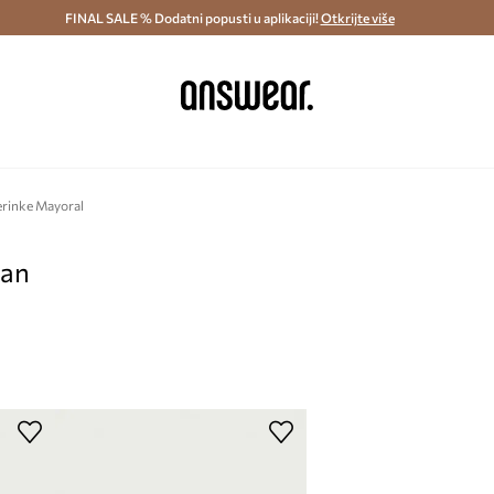
ostava i povrat (od 70€) >
FINAL SALE % Dodatni popusti u aplikaciji!
Dostava u roku 48 sati >
Otkrijte više
Štedite s 
erinke Mayoral
pan