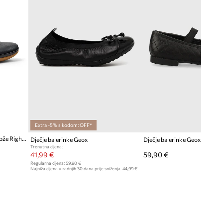
Extra -5% s kodom: OFF*
Camper balerinke za djecu od kože Right Kids
Dječje balerinke Geox
Dječje balerinke Geox
Trenutna cijena:
41,99 €
59,90 €
Regularna cijena:
59,90 €
Najniža cijena u zadnjih 30 dana prije sniženja:
44,99 €