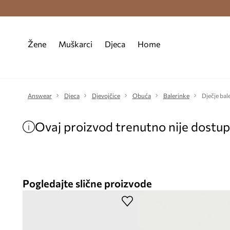
Premium Fashion Benefits >
Besplatna d
Žene
Muškarci
Djeca
Home
Answear
Djeca
Djevojčice
Obuća
Balerinke
Dječje bal
Ovaj proizvod trenutno nije dostu
Pogledajte slične proizvode