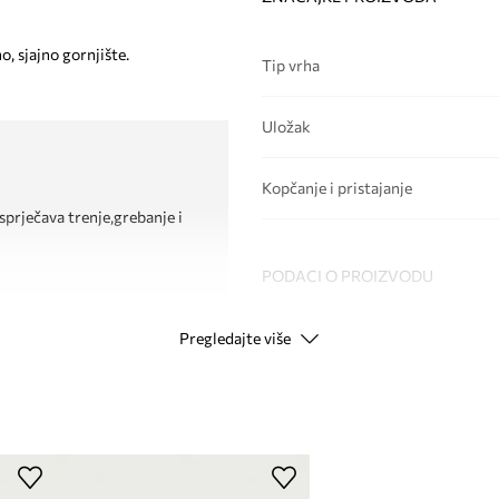
o, sjajno gornjište.
Tip vrha
Uložak
Kopčanje i pristajanje
sprječava trenje,grebanje i
PODACI O PROIZVODU
Pregledajte više
Kod proizvođača
42559.
Boja
Modna marka