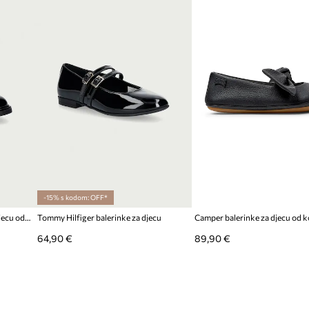
Proizvođač
ID Proizvoda
-15% s kodom: OFF*
Elisabetta Franchi balerinke za djecu od kože
Tommy Hilfiger balerinke za djecu
64,90 €
89,90 €