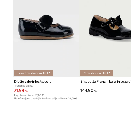
Extra -5% s kodom: OFF*
-15% s kodom: OFF*
Dječje balerinke Mayoral
Trenutna cijena:
21,99 €
149,90 €
Regularna cijena:
47,90 €
Najniža cijena u zadnjih 30 dana prije sniženja:
22,99 €