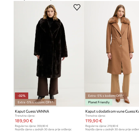
-32%
Extra -5% s kodom: OFF*
Extra -5% s kodom: OFF*
Planet Friendly
Kaput Guess VANNA
Kaput s dodatkom vune Guess 
Trenutna cijena:
Trenutna cijena:
189,90 €
119,90 €
Regularna cijena:
359,90 €
Regularna cijena:
219,90 €
Najniža cijena u zadnjih 30 dana prije sniženja:
Najniža cijena u zadnjih 30 dana prije snižen
279,90 €
129,90 €