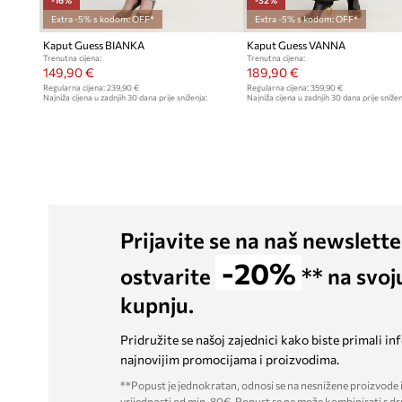
Extra -5% s kodom: OFF*
Extra -5% s kodom: OFF*
Kaput Guess BIANKA
Kaput Guess VANNA
Trenutna cijena:
Trenutna cijena:
149,90 €
189,90 €
Regularna cijena:
239,90 €
Regularna cijena:
359,90 €
Najniža cijena u zadnjih 30 dana prije sniženja:
Najniža cijena u zadnjih 30 dana prije snižen
179,90 €
279,90 €
Prijavite se na naš newslette
-20%
ostvarite
** na svoj
kupnju.
Pridružite se našoj zajednici kako biste primali in
najnovijim promocijama i proizvodima.
**Popust je jednokratan, odnosi se na nesnižene proizvode i
vrijednosti od min. 80€. Popust se ne može kombinirati s dr