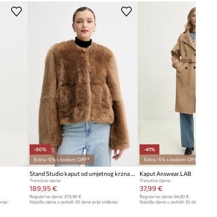
5BL93.WJ090
Tablica veličina
smeđa
Guess
-50%
-41%
Extra -5% s kodom: OFF*
Extra -5% s kodom: OFF*
Stand Studio kaput od umjetnog krzna za žene Halle
Kaput Answear.LAB
Trenutna cijena:
Trenutna cijena:
189,95 €
37,99 €
Regularna cijena:
379,90 €
Regularna cijena:
64,90 €
enja:
Najniža cijena u zadnjih 30 dana prije sniženja:
Najniža cijena u zadnjih 30 dana prije sn
379,90 €