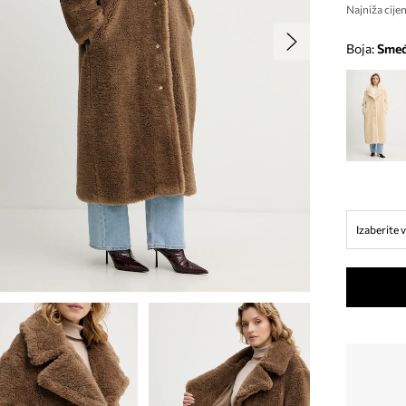
Najniža cijen
Boja:
sme
Izaberite v