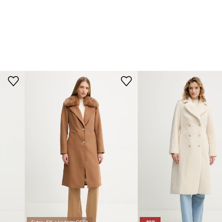
Extra -5% s kodom: OFF*
-10%