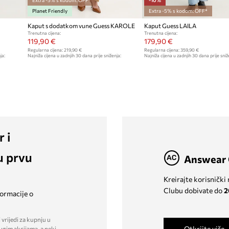
Planet Friendly
Extra -5% s kodom: OFF*
Kaput s dodatkom vune Guess KAROLE
Kaput Guess LAILA
Trenutna cijena:
Trenutna cijena:
119,90 €
179,90 €
Regularna cijena:
219,90 €
Regularna cijena:
359,90 €
ja:
Najniža cijena u zadnjih 30 dana prije sniženja:
Najniža cijena u zadnjih 30 dana prije sniž
129,90 €
199,90 €
r i
u prvu
Answear 
Kreirajte korisnički
Clubu dobivate do
2
formacije o
 vrijedi za kupnju u
Otkrijte više
ugim akcijama, a neki