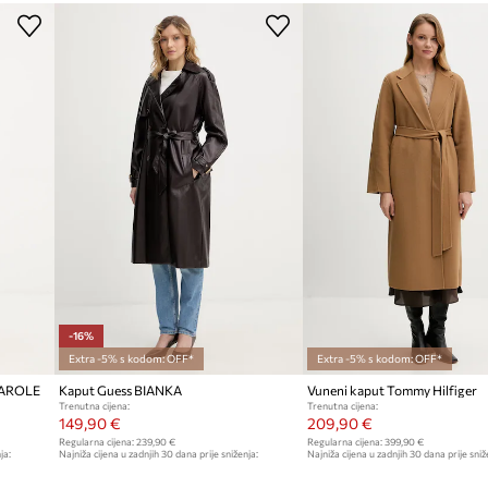
Kod proizvođača
W
Boja
Modna marka
Proizvođač
ID Proizvoda
-16%
Extra -5% s kodom: OFF*
Extra -5% s kodom: OFF*
KAROLE
Kaput Guess BIANKA
Vuneni kaput Tommy Hilfiger
Trenutna cijena:
Trenutna cijena:
149,90 €
209,90 €
Regularna cijena:
239,90 €
Regularna cijena:
399,90 €
ja:
Najniža cijena u zadnjih 30 dana prije sniženja:
Najniža cijena u zadnjih 30 dana prije sniž
179,90 €
229,90 €