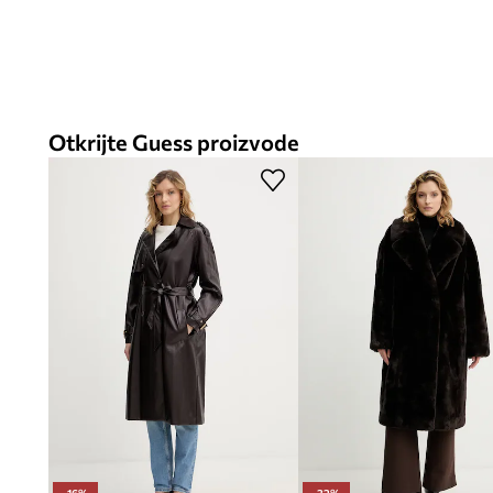
Otkrijte Guess proizvode
-16%
-32%