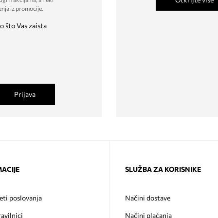
enja iz promocije
.
o što Vas zaista
Prijava
ACIJE
SLUŽBA ZA KORISNIKE
eti poslovanja
Načini dostave
ravilnici
Načini plaćanja