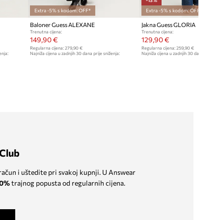
Extra -5% s kodom: OFF*
Extra -5% s kodom: OFF*
Baloner Guess ALEXANE
Jakna Guess GLORIA
Trenutna cijena:
Trenutna cijena:
149,90 €
129,90 €
Regularna cijena:
279,90 €
Regularna cijena:
259,90 €
enja:
Najniža cijena u zadnjih 30 dana prije sniženja:
Najniža cijena u zadnjih 30 dana prije sn
159,90 €
149,90 €
Club
 račun i uštedite pri svakoj kupnji. U Answear
0%
trajnog popusta od regularnih cijena.