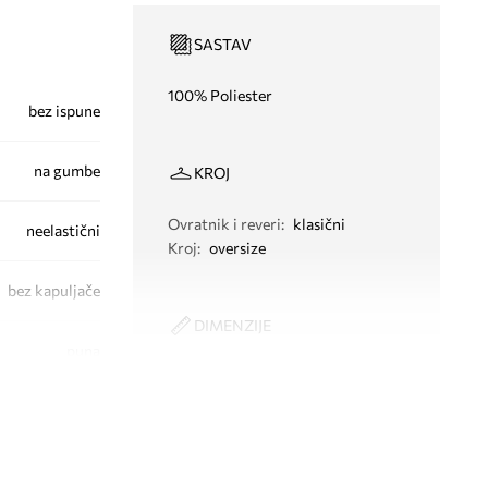
SASTAV
100% Poliester
bez ispune
na gumbe
KROJ
Ovratnik i reveri
:
klasični
neelastični
Kroj
:
oversize
bez kapuljače
DIMENZIJE
puna
Model na fotografiji je visok 176
cm i ima na sebi veličinu S
Standardna veličina
Preporučamo da odaberete veličinu koju
inače nosite.