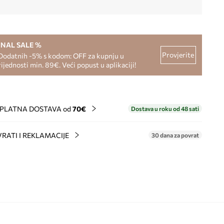
INAL SALE %
Provjerite
Dodatnih -5% s kodom: OFF za kupnju u
rijednosti min. 89€. Veći popust u aplikaciji!
PLATNA DOSTAVA od
70€
Dostava u roku od 48 sati
RATI I REKLAMACIJE
30 dana za povrat