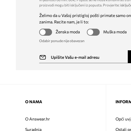
proizvodi mogu biti isključeni iz popusta. Provjerite:
isključ
Želimo da u Vašoj pristigloj pošti primate samo on
zanima. Recite nam, je li to:
Ženska moda
Muška moda
Odabir ponude nije obavezan
O NAMA
INFORM
O Answear.hr
Opći uvj
Suradnja
Ostali p