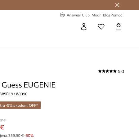
Answear Club >
-20% na prvu narudžbu >
Answear Club
Modni blog
Pomoć
5.0
 Guess EUGENIE
a, W5BL93 WJ090
tra -5% s kodom: OFF*
ena:
 €
jena:
359,90 €
-50%