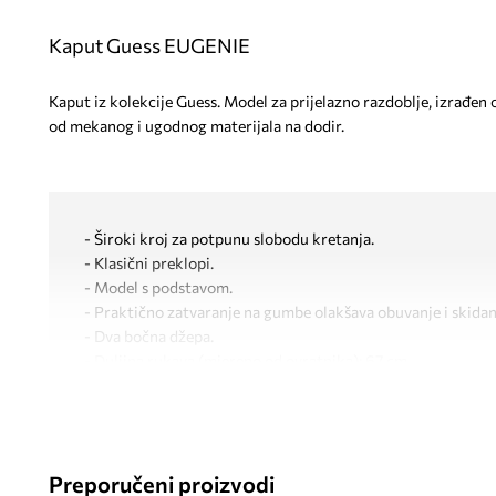
Kaput Guess EUGENIE
Kaput iz kolekcije Guess. Model za prijelazno razdoblje, izrađen 
od mekanog i ugodnog materijala na dodir.
- Široki kroj za potpunu slobodu kretanja.
- Klasični preklopi.
- Model s podstavom.
- Praktično zatvaranje na gumbe olakšava obuvanje i skidan
- Dva bočna džepa.
- Duljina rukava (mjereno od ovratnika): 67 cm.
- Duljina: 125 cm.
- Širina ispod pazuha: 64 cm.
- Dimenzije navedene za veličinu: S.
Preporučeni proizvodi