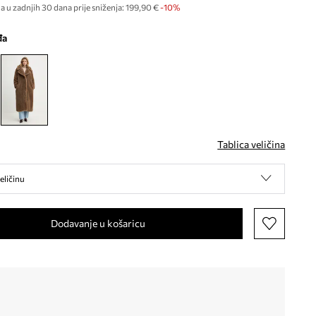
a u zadnjih 30 dana prije sniženja:
199,90 €
 -10%
đa
Tablica veličina
eličinu
Dodavanje u košaricu