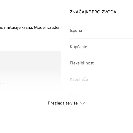
ZNAČAJKE PROIZVODA
od imitacije krzna. Model izrađen
Ispuna
Kopčanje
Fleksibilnost
Kapuljača
je.
Podstava
Pregledajte više
PODACI O PROIZVODU