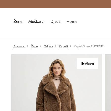
Premium Fashion Benefits >
Besplatna d
Žene
Muškarci
Djeca
Home
Answear
Žene
Odjeća
Kaputi
Kaput Guess EUGENIE
Video