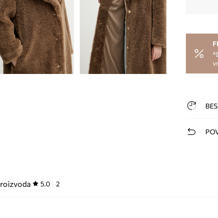
F
*
v
BES
POV
proizvoda
5.0
2