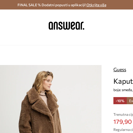
ostava i povrat (od 70€) >
FINAL SALE % Dodatni popusti u aplikaciji!
Dostava u roku 48 sati >
Otkrijte više
Štedite s 
Guess
Kaput
boja: smeđ
-10%
Ex
Trenutna cij
179,90
Regularna ci