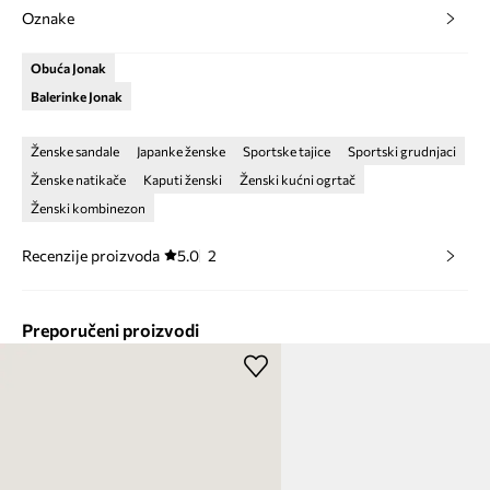
Oznake
Obuća Jonak
Balerinke Jonak
Ženske sandale
Japanke ženske
Sportske tajice
Sportski grudnjaci
Ženske natikače
Kaputi ženski
Ženski kućni ogrtač
Ženski kombinezon
Recenzije proizvoda
5.0
2
Preporučeni proizvodi