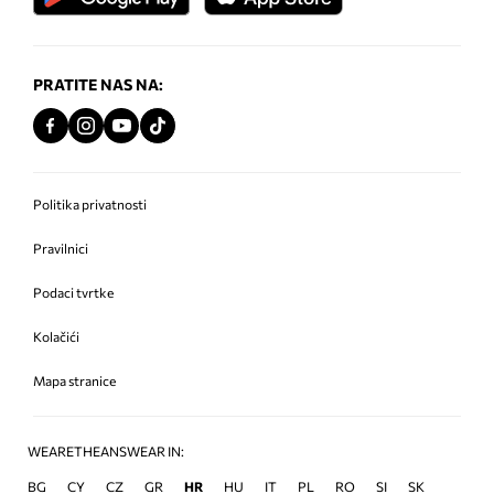
PRATITE NAS NA:
Politika privatnosti
Pravilnici
Podaci tvrtke
Kolačići
Mapa stranice
WEARETHEANSWEAR IN:
BG
CY
CZ
GR
HR
HU
IT
PL
RO
SI
SK