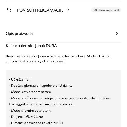
POVRATI I REKLAMACIJE
30 dana za povrat
Opis proizvoda
Kožne balerinke Jonak DURA
Balerinke iz kolekcije Jonak izrađene od lakirane kože. Model s kožnom
unutrašnjosti koja je ugodna za stopalo.
- Učvršćeni vrh
- Kopča s iglom za prilagođeno pristajanje.
- Model s otvorenom petom.
- Model s kožnom unutrašnjosti koja je ugodna za stopalo i sprječava
trenje,grebanje i pojavu neugodnog mirisa.
- Model s ravnim potplatom.
- Duljina uloška: 26 cm.
- Dimenzije navedene za veličinu: 39.