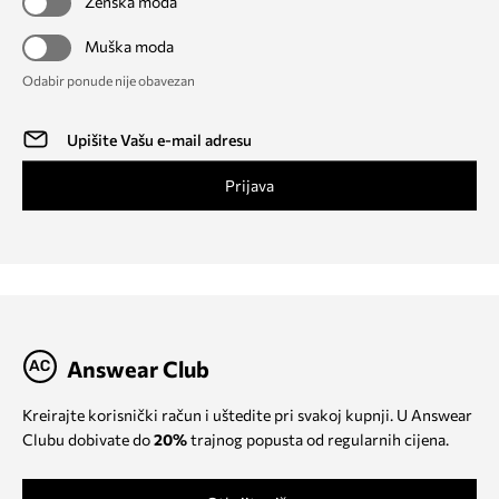
Ženska moda
Muška moda
Odabir ponude nije obavezan
Prijava
Answear Club
Kreirajte korisnički račun i uštedite pri svakoj kupnji. U Answear
Clubu dobivate do
20%
trajnog popusta od regularnih cijena.