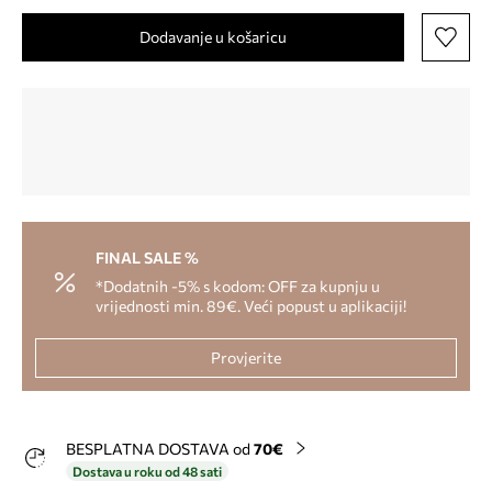
Dodavanje u košaricu
FINAL SALE %
*Dodatnih -5% s kodom: OFF za kupnju u
vrijednosti min. 89€. Veći popust u aplikaciji!
Provjerite
BESPLATNA DOSTAVA od
70€
Dostava u roku od 48 sati