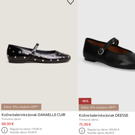
-10%
Extra -5% s kodom: OFF*
Extra -5% s kodom: OFF*
Kožne balerinke Jonak DANAELLE CUIR
Kožne balerinke Jonak DEESSE
Trenutna cijena:
Trenutna cijena:
88,99 €
75,99 €
Regularna cijena:
179,90 €
Regularna cijena:
149,90 €
Najniža cijena:
93,99 €
Najniža cijena:
84,99 €