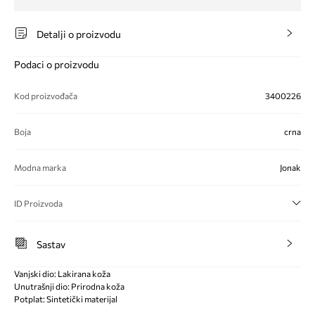
Detalji o proizvodu
Podaci o proizvodu
Kod proizvođača
3400226
Boja
crna
Modna marka
Jonak
ID Proizvoda
Sastav
Vanjski dio: Lakirana koža
Unutrašnji dio: Prirodna koža
Potplat: Sintetički materijal