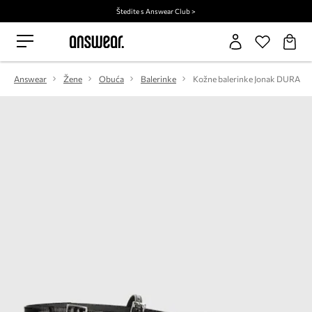
Štedite s Answear Club >
Answear
Žene
Obuća
Balerinke
Kožne balerinke Jonak DURA