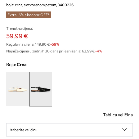
boja: crna, s otvorenom petom, 3400226
Extra -5% s kodom: OFF*
Trenutna cijena:
59,99 €
Regularna cijena:
149,90 €
-59%
Najniža cijena u zadnjih 30 dana prije sniženja:
62,99 €
 -4%
Boja:
crna
Tablica veličina
Izaberite veličinu