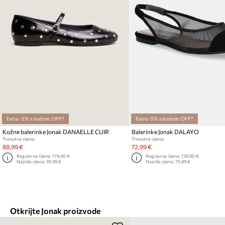
Extra -5% s kodom: OFF*
Extra -5% s kodom: OFF*
Kožne balerinke Jonak DANAELLE CUIR
Balerinke Jonak DALAYO
Trenutna cijena:
Trenutna cijena:
88,99 €
72,99 €
Regularna cijena:
179,90 €
Regularna cijena:
139,90 €
Najniža cijena:
93,99 €
Najniža cijena:
75,99 €
Otkrijte Jonak proizvode