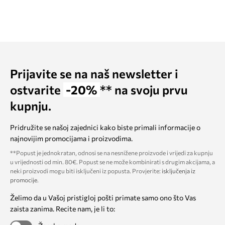
Prijavite se na naš newsletter i
ostvarite
-20%
** na svoju prvu
kupnju.
Pridružite se našoj zajednici kako biste primali informacije o
najnovijim promocijama i proizvodima.
**Popust je jednokratan, odnosi se na nesnižene proizvode i vrijedi za kupnju
u vrijednosti od min. 80€. Popust se ne može kombinirati s drugim akcijama, a
neki proizvodi mogu biti isključeni iz popusta. Provjerite:
isključenja iz
promocije
.
Želimo da u Vašoj pristigloj pošti primate samo ono što Vas
zaista zanima. Recite nam, je li to: