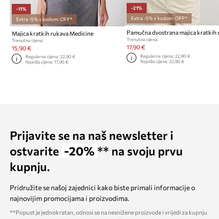
-21%
-11%
Extra -5% s kodom: OFF*
Extra -5% s kodom: OFF*
Majica kratkih rukava Medicine
Trenutna cijena:
Trenutna cijena:
17,90 €
15,90 €
Regularna cijena:
22,90 €
Regularna cijena:
22,90 €
Najniža cijena:
22,90 €
Najniža cijena:
17,90 €
Prijavite se na naš newsletter i
ostvarite
-20%
** na svoju prvu
kupnju.
Pridružite se našoj zajednici kako biste primali informacije o
najnovijim promocijama i proizvodima.
**Popust je jednokratan, odnosi se na nesnižene proizvode i vrijedi za kupnju