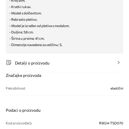
- Kroj slim.
- Kratki rukav.
- Model s dolčevitom.
- Rebrasto pletivo.
- Model je izrađen od pletiva s modalom.
- Duljina: 58 cm.
- Širina u prsima: 41 cm.
- Dimenzije navedene za veličinu: S.
Detalji o proizvodu
Značajke proizvoda
Fleksibilnost
elastični
Podaci o proizvodu
Kod proizvođača
RW24-TSD070