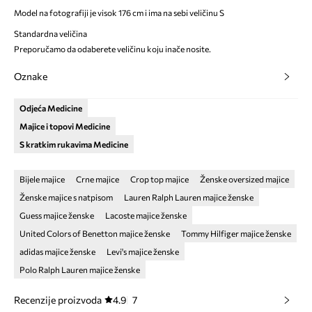
Model na fotografiji je visok 176 cm i ima na sebi veličinu S
Standardna veličina
Preporučamo da odaberete veličinu koju inače nosite.
Oznake
Odjeća Medicine
Majice i topovi Medicine
S kratkim rukavima Medicine
Bijele majice
Crne majice
Crop top majice
Ženske oversized majice
Ženske majice s natpisom
Lauren Ralph Lauren majice ženske
Guess majice ženske
Lacoste majice ženske
United Colors of Benetton majice ženske
Tommy Hilfiger majice ženske
adidas majice ženske
Levi's majice ženske
Polo Ralph Lauren majice ženske
Recenzije proizvoda
4.9
7