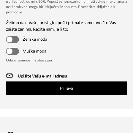
u vrijednosti od min. 80€. Popust se ne može kombinirati s drugim akcijama, a
neki proizvodi mogu biti isključeni iz popusta. Provjerite:
isključenja iz
promocije
.
Želimo da u Vašoj pristigloj pošti primate samo ono što Vas
zaista zanima. Recite nam, je li to:
Ženska moda
Muška moda
Odabir ponude nije obavezan
Prijava