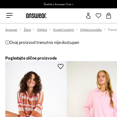
Štedite s Answear Club >
Answear
Žene
Odjeća
Kupaći kostimi
Odjeća za plažu
Ovaj proizvod trenutno nije dostupan
Pogledajte slične proizvode