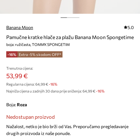
Banana Moon
5.0
Pamučne kratke hlače za plažu Banana Moon Spongetime
boja: ružičasta, TOMMY.SPONGETIM
-16%
Extra -5% s kodom: OFF*
Trenutna cijena:
53,99 €
Regularna cijena:
64,99 €
-16%
Najniža cijena u zadnjih 30 dana prije sniženja:
64,99 €
 -16%
Boja:
roza
Nedostupan proizvod
Nažalost, netko je bio brži od Vas. Preporučamo pregledavanje
drugih proizvoda iz naše ponude.