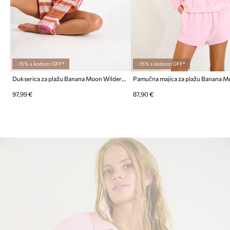
-15% s kodom: OFF*
-15% s kodom: OFF*
Dukserica za plažu Banana Moon Wilderness
97,99 €
87,90 €