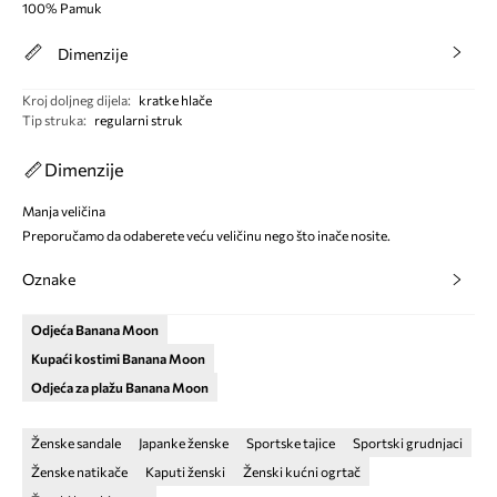
100% Pamuk
Dimenzije
Kroj doljneg dijela
:
kratke hlače
Tip struka
:
regularni struk
Dimenzije
Manja veličina
Preporučamo da odaberete veću veličinu nego što inače nosite.
Oznake
Odjeća Banana Moon
Kupaći kostimi Banana Moon
Odjeća za plažu Banana Moon
Ženske sandale
Japanke ženske
Sportske tajice
Sportski grudnjaci
Ženske natikače
Kaputi ženski
Ženski kućni ogrtač