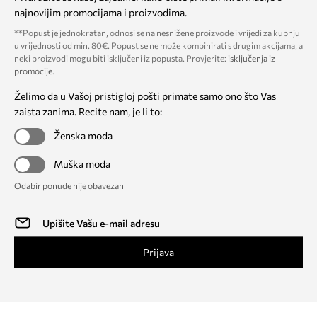
najnovijim promocijama i proizvodima.
**Popust je jednokratan, odnosi se na nesnižene proizvode i vrijedi za kupnju
u vrijednosti od min. 80€. Popust se ne može kombinirati s drugim akcijama, a
neki proizvodi mogu biti isključeni iz popusta. Provjerite:
isključenja iz
promocije
.
Želimo da u Vašoj pristigloj pošti primate samo ono što Vas
zaista zanima. Recite nam, je li to:
Ženska moda
Muška moda
Odabir ponude nije obavezan
Prijava