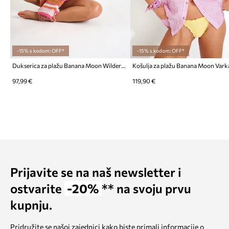
-15% s kodom: OFF*
-15% s kodom: OFF*
Dukserica za plažu Banana Moon Wilderness
Košulja za plažu Banana Moon Vark
97,99 €
119,90 €
Prijavite se na naš newsletter i
ostvarite
-20%
** na svoju prvu
kupnju.
Pridružite se našoj zajednici kako biste primali informacije o