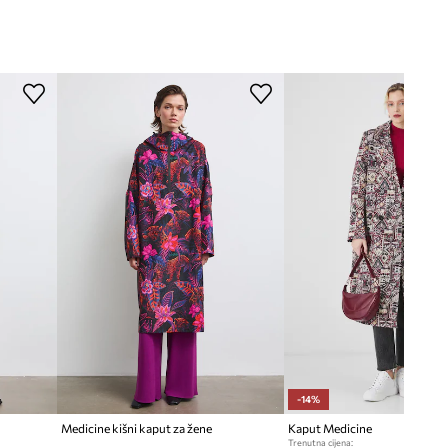
-14%
Medicine kišni kaput za žene
Kaput Medicine
Trenutna cijena: