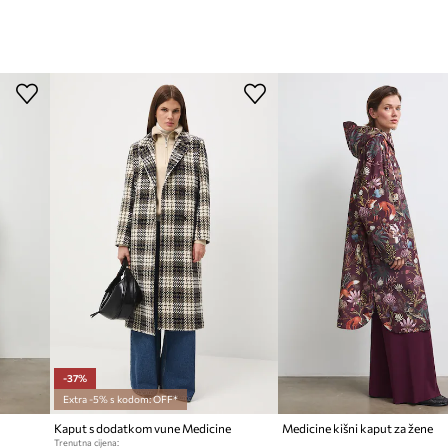
-37%
Extra -5% s kodom: OFF*
Kaput s dodatkom vune Medicine
Medicine kišni kaput za žene
Trenutna cijena: