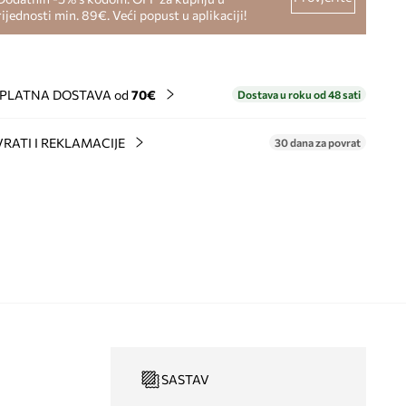
rijednosti min. 89€. Veći popust u aplikaciji!
PLATNA DOSTAVA od
70€
Dostava u roku od 48 sati
RATI I REKLAMACIJE
30 dana za povrat
SASTAV