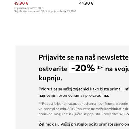
49,90 €
44,90 €
Regularna cijena:
79,90 €
Najniža cijena u zadnjih 30 dana prije sniženja:
79,90 €
Prijavite se na naš newslette
-20%
ostvarite
** na svoj
kupnju.
Pridružite se našoj zajednici kako biste primali in
najnovijim promocijama i proizvodima.
**Popust je jednokratan, odnosi se na nesnižene proizvode i
vrijednosti od min. 80€. Popust se ne može kombinirati s dr
proizvodi mogu biti isključeni iz popusta. Provjerite:
isključ
Želimo da u Vašoj pristigloj pošti primate samo on