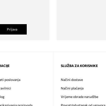
Prijava
ACIJE
SLUŽBA ZA KORISNIKE
eti poslovanja
Načini dostave
ravilnici
Načini plaćanja
log
Vrijeme obrade narudžbe
prikazivanja proizvoda
Povrat/odustanak od ugovora