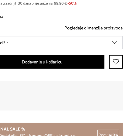
a u zadnjih 30 dana prije sniženja:
99,90 €
 -50%
na
Pogledaje dimenzije proizvoda
eličinu
Dodavanje u košaricu
INAL SALE %
Provjerite
Dodatnih -5% s kodom: OFF za kupnju u