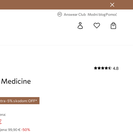
Answear Club >
-20% na prvu narudžbu >
Answear Club
Modni blog
Pomoć
4.8
 Medicine
xtra -5% s kodom: OFF*
ena:
€
jena:
99,90 €
-50%