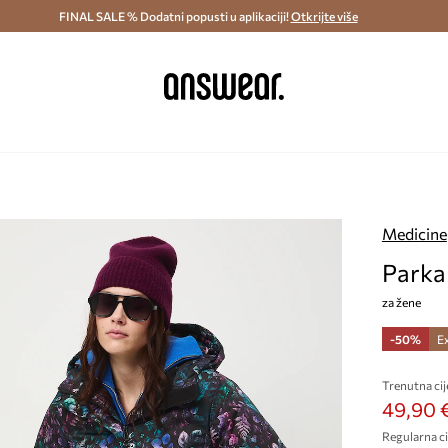
ostava i povrat (od 70€) >
FINAL SALE % Dodatni popusti u aplikaciji!
Dostava u roku 48 sati >
Otkrijte više
Štedite s 
Medicine
Parka
za žene
-50%
E
Trenutna cij
49,90 
Regularna ci