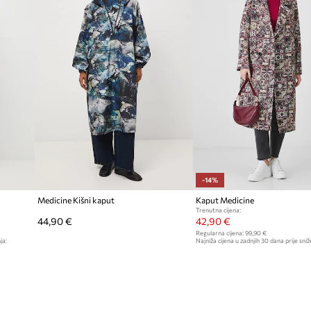
-14%
Medicine Kišni kaput
Kaput Medicine
Trenutna cijena:
44,90 €
42,90 €
Regularna cijena:
99,90 €
ja:
Najniža cijena u zadnjih 30 dana prije sniž