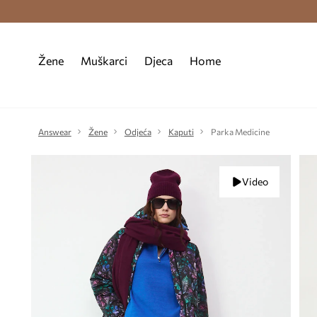
Premium Fashion Benefits >
Besplatna d
Žene
Muškarci
Djeca
Home
Answear
Žene
Odjeća
Kaputi
Parka Medicine
Video