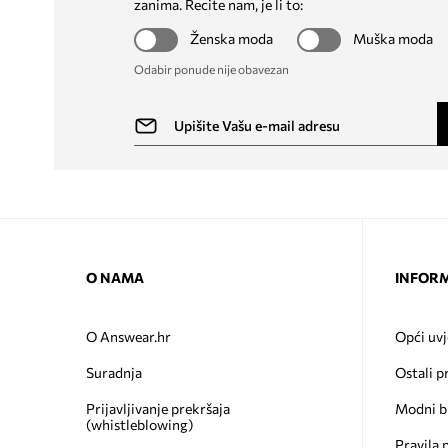
zanima. Recite nam, je li to:
Ženska moda
Muška moda
Odabir ponude nije obavezan
O NAMA
INFORM
O Answear.hr
Opći uvj
Suradnja
Ostali p
Prijavljivanje prekršaja
Modni b
(whistleblowing)
Pravila 