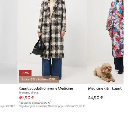
Veća veličina
Preporučamo da odaberete manju
veličinu nego što nosite.
Pogledaje dimenzije proizvoda
-37%
Extra -5% s kodom: OFF*
Kaput s dodatkom vune Medicine
Medicine kišni kaput
Trenutna cijena:
49,90 €
44,90 €
Regularna cijena:
99,90 €
enja:
49,90 €
Najniža cijena u zadnjih 30 dana prije sniženja:
79,90 €