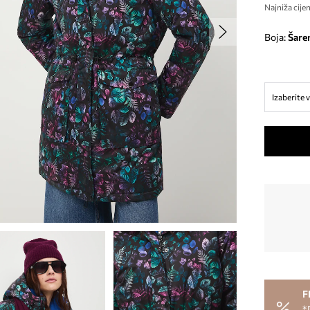
Najniža cijen
Boja:
šare
Izaberite v
F
*