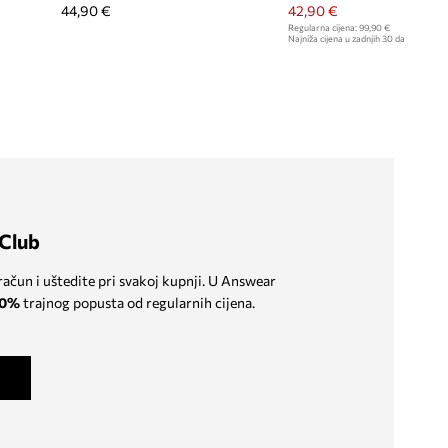
44,90 €
42,90 €
Regularna cijena:
99,90 €
Najniža cijena u zadnjih 30 dana prije sn
Club
 račun i uštedite pri svakoj kupnji. U Answear
0%
trajnog popusta od regularnih cijena.