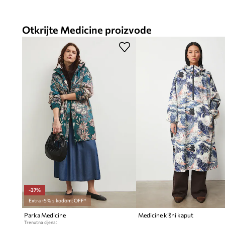
Otkrijte Medicine proizvode
-37%
Extra -5% s kodom: OFF*
Parka Medicine
Medicine kišni kaput
Trenutna cijena: