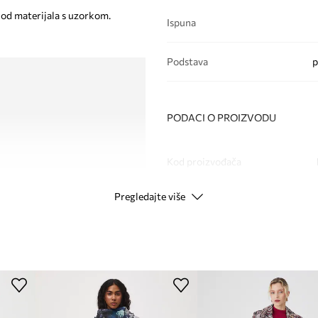
 od materijala s uzorkom.
Ispuna
Podstava
p
PODACI O PROIZVODU
Kod proizvođača
Pregledajte više
Boja
Modna marka
Proizvođač
ID Proizvoda