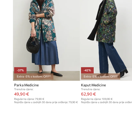
-37%
-42%
Extra -5% s kodom: OFF*
Extra -5% s kodom: OFF*
Parka Medicine
Kaput Medicine
Trenutna cijena:
Trenutna cijena:
49,90 €
62,90 €
Regularna cijena:
79,90 €
Regularna cijena:
109,90 €
Najniža cijena u zadnjih 30 dana prije sniženja:
79,90 €
Najniža cijena u zadnjih 30 dana prije snižen
109,90 €