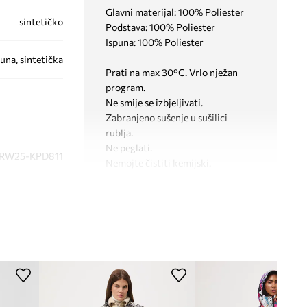
Glavni materijal: 100% Poliester
sintetičko
Podstava: 100% Poliester
Ispuna: 100% Poliester
una, sintetička
Prati na max 30°C. Vrlo nježan
program.
Ne smije se izbjeljivati.
Zabranjeno sušenje u sušilici
rublja.
Ne peglati.
RW25-KPD811
Nemojte čistiti kemijski.
šarena
KROJ
Medicine
Kroj
:
oversize
DIMENZIJE