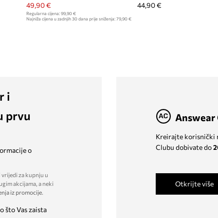
49,90 €
44,90 €
Regularna cijena:
99,90 €
Najniža cijena u zadnjih 30 dana prije sniženja:
79,90 €
r i
u prvu
Answear 
Kreirajte korisnički
Clubu dobivate do
2
formacije o
 vrijedi za kupnju u
Otkrijte više
ugim akcijama, a neki
enja iz promocije
.
o što Vas zaista