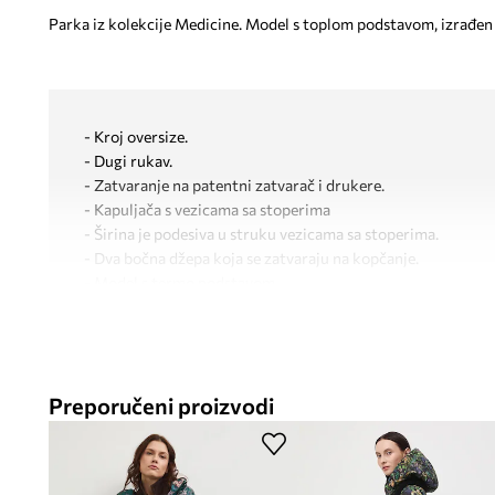
Parka iz kolekcije Medicine. Model s toplom podstavom, izrađen
- Kroj oversize.
- Dugi rukav.
- Zatvaranje na patentni zatvarač i drukere.
- Kapuljača s vezicama sa stoperima
- Širina je podesiva u struku vezicama sa stoperima.
- Dva bočna džepa koja se zatvaraju na kopčanje.
- Model s termo podstavom.
- Prošivena podstava.
- Materijal s uzorkom.
- Uzorak s biljnim motivom.
- Duljina rukava: 64,5 cm.
Preporučeni proizvodi
- Duljina: 88 cm.
- Širina u prsima: 58 cm.
- Dimenzije navedene za veličinu: S.