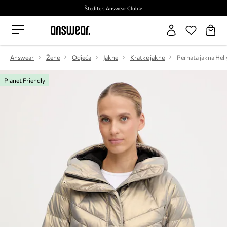
Štedite s Answear Club >
Answear
Žene
Odjeća
Jakne
Kratke jakne
Planet Friendly