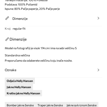
Temeljni materijal: 100% Poliester
Podstava: 100% Poliamid
Ispuna: 80% Pačje paperje, 20% Pačje perje
Dimenzije
Kroj
:
regular fit
Dimenzije
Model na fotografiji je visok 174 cm i ima na sebi veličinu S
Standardna veličina
Preporučamo da odaberete veličinu koju inače nosite.
Oznake
Odjeća Helly Hansen
Jakne Helly Hansen
Kratke jakne Helly Hansen
Bomber jakne ženske
Traper jakne ženske
Jakne sa krznom ženske