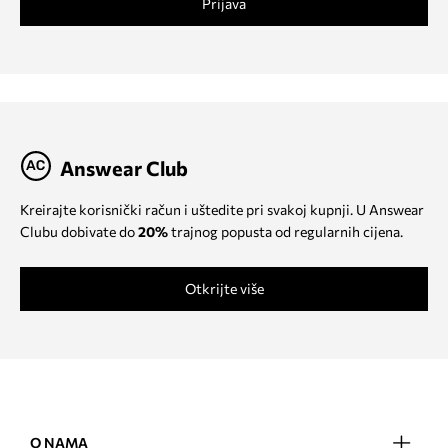
Prijava
Answear Club
Kreirajte korisnički račun i uštedite pri svakoj kupnji. U Answear
Clubu dobivate do
20%
trajnog popusta od regularnih cijena.
Otkrijte više
O NAMA