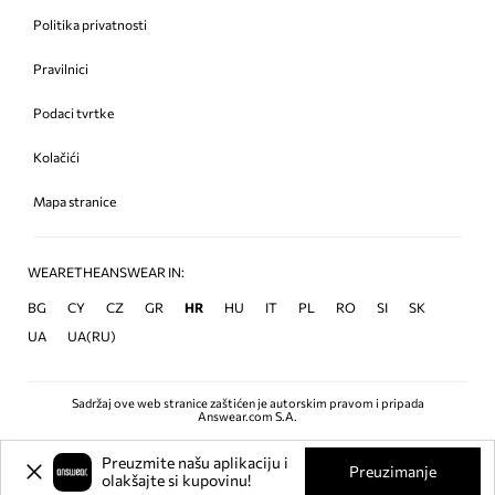
Politika privatnosti
Pravilnici
Podaci tvrtke
Kolačići
Mapa stranice
WEARETHEANSWEAR IN:
BG
CY
CZ
GR
HR
HU
IT
PL
RO
SI
SK
UA
UA(RU)
Sadržaj ove web stranice zaštićen je autorskim pravom i pripada
Answear.com S.A.
Preuzmite našu aplikaciju i
Preuzimanje
olakšajte si kupovinu!