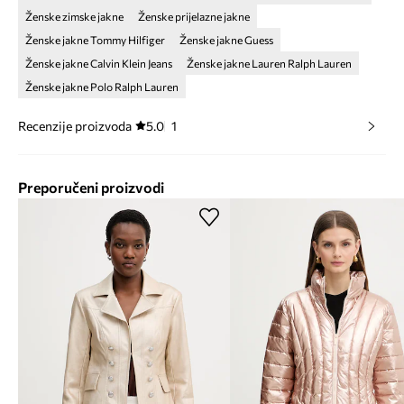
Ženske zimske jakne
Ženske prijelazne jakne
Ženske jakne Tommy Hilfiger
Ženske jakne Guess
Ženske jakne Calvin Klein Jeans
Ženske jakne Lauren Ralph Lauren
Ženske jakne Polo Ralph Lauren
Recenzije proizvoda
5.0
1
Preporučeni proizvodi