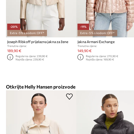
-20%
-11%
Extra -5% s kodom: OFF*
Extra -5% s kodom: OFF*
Joseph Ribkoff prijelazna jakna za žene
Jakna Armani Exchange
Trenutna cijena:
Trenutna cijena:
189,90 €
149,90 €
Regularna cijena:
239,90 €
Regularna cijena:
270,90 €
Najniža cijena:
239,90 €
Najniža cijena:
169,90 €
Otkrijte Helly Hansen proizvode