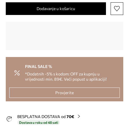
Dodavanje u košaricu
FINAL SALE %
*Dodatnih -5% s kodom: OFF za kupnju u
vrijednosti min. 89€. Veći popust u aplikaciji!
Provjerite
BESPLATNA DOSTAVA od
70€
Dostava u roku od 48 sati