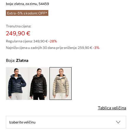
boja: zlatna, za zimu, 54459
Extra -5% s kodom: OFF*
Trenutna cijena:
249,90 €
Regularna cijena:
349,90 €
-28%
Najniža cijena u zadnjih 30 dana prije sniženja:
259,90 €
 -3%
Boja:
zlatna
Tablica veličina
Izaberite veličinu