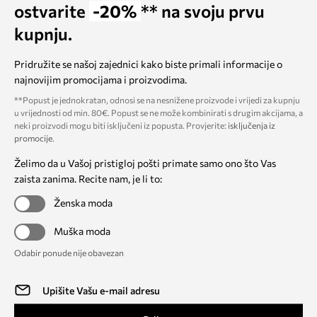
ostvarite
-20%
** na svoju prvu
kupnju.
Pridružite se našoj zajednici kako biste primali informacije o
najnovijim promocijama i proizvodima.
**Popust je jednokratan, odnosi se na nesnižene proizvode i vrijedi za kupnju
u vrijednosti od min. 80€. Popust se ne može kombinirati s drugim akcijama, a
neki proizvodi mogu biti isključeni iz popusta. Provjerite:
isključenja iz
promocije
.
Želimo da u Vašoj pristigloj pošti primate samo ono što Vas
zaista zanima. Recite nam, je li to:
Ženska moda
Muška moda
Odabir ponude nije obavezan