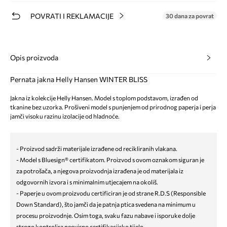
POVRATI I REKLAMACIJE
30 dana za povrat
Opis proizvoda
Pernata jakna Helly Hansen WINTER BLISS
Jakna iz kolekcije Helly Hansen. Model s toplom podstavom, izrađen od
tkanine bez uzorka. Prošiveni model s punjenjem od prirodnog paperja i perja
jamči visoku razinu izolacije od hladnoće.
- Proizvod sadrži materijale izrađene od recikliranih vlakana.
- Model s Bluesign® certifikatom. Proizvod s ovom oznakom siguran je
za potrošača, a njegova proizvodnja izrađena je od materijala iz
odgovornih izvora i s minimalnim utjecajem na okoliš.
- Paperje u ovom proizvodu certificiran je od strane R.D.S (Responsible
Down Standard), što jamči da je patnja ptica svedena na minimum u
procesu proizvodnje. Osim toga, svaku fazu nabave i isporuke dolje
strogo kontrolira neovisno certifikacijsko tijelo.