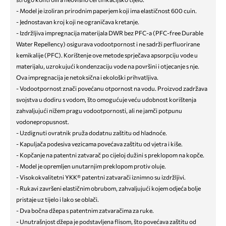
- Model je izoliran prirodnim paperjem koji ima elastičnost 600 cuin.
- Jednostavan kroj koji ne ograničava kretanje.
- Izdržljiva impregnacija materijala DWR bez PFC-a (PFC-free Durable
Water Repellency) osigurava vodootpornost i ne sadrži perfluorirane
kemikalije (PFC). Korištenje ove metode sprječava apsorpciju vode u
materijalu, uzrokujući kondenzaciju vode na površini i otjecanje s nje.
Ova impregnacija je netoksična i ekološki prihvatljiva.
- Vodootpornost znači povećanu otpornost na vodu. Proizvod zadržava
svojstva u dodiru s vodom, što omogućuje veću udobnost korištenja
zahvaljujući nižem pragu vodootpornosti, ali ne jamči potpunu
vodonepropusnost.
- Uzdignuti ovratnik pruža dodatnu zaštitu od hladnoće.
- Kapuljača podesiva vezicama povećava zaštitu od vjetra i kiše.
- Kopčanje na patentni zatvarač po cijeloj dužini s preklopom na kopče.
- Model je opremljen unutarnjim preklopom protiv oluje.
- Visokokvalitetni YKK® patentni zatvarači iznimno su izdržljivi.
- Rukavi završeni elastičnim obrubom, zahvaljujući kojem odjeća bolje
pristaje uz tijelo i lako se oblači.
- Dva bočna džepa s patentnim zatvaračima za ruke.
- Unutrašnjost džepa je podstavljena flisom, što povećava zaštitu od