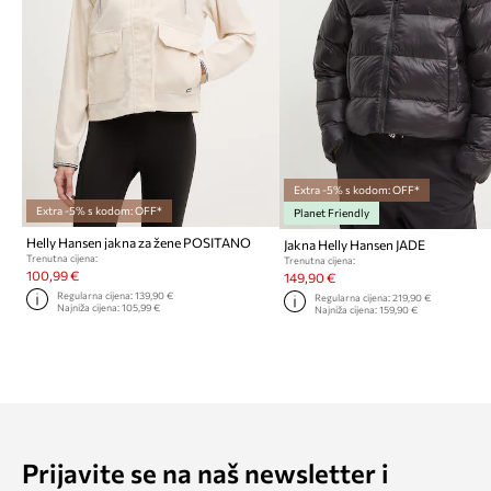
Extra -5% s kodom: OFF*
Extra -5% s kodom: OFF*
Planet Friendly
Helly Hansen jakna za žene POSITANO
Jakna Helly Hansen JADE
Trenutna cijena:
Trenutna cijena:
100,99 €
149,90 €
Regularna cijena:
139,90 €
Regularna cijena:
219,90 €
Najniža cijena:
105,99 €
Najniža cijena:
159,90 €
Prijavite se na naš newsletter i