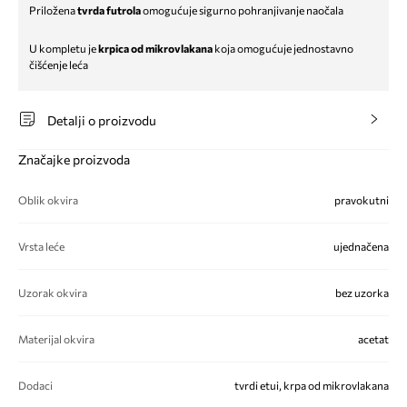
Priložena
tvrda futrola
omogućuje sigurno pohranjivanje naočala
U kompletu je
krpica od mikrovlakana
koja omogućuje jednostavno
čišćenje leća
Detalji o proizvodu
Značajke proizvoda
Oblik okvira
pravokutni
Vrsta leće
ujednačena
Uzorak okvira
bez uzorka
Materijal okvira
acetat
Dodaci
tvrdi etui, krpa od mikrovlakana