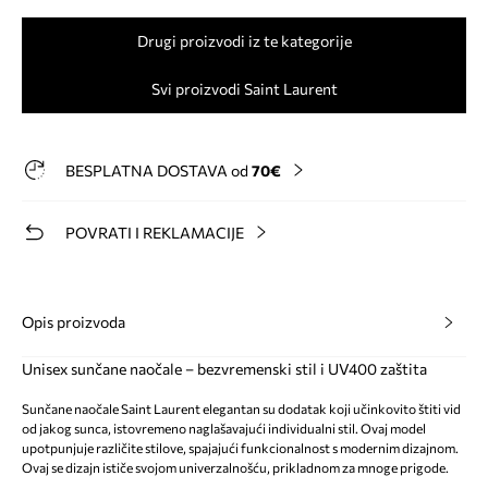
Drugi proizvodi iz te kategorije
Svi proizvodi Saint Laurent
BESPLATNA DOSTAVA od
70€
POVRATI I REKLAMACIJE
Opis proizvoda
Unisex sunčane naočale – bezvremenski stil i UV400 zaštita
Sunčane naočale Saint Laurent elegantan su dodatak koji učinkovito štiti vid
od jakog sunca, istovremeno naglašavajući individualni stil. Ovaj model
upotpunjuje različite stilove, spajajući funkcionalnost s modernim dizajnom.
Ovaj se dizajn ističe svojom univerzalnošću, prikladnom za mnoge prigode.