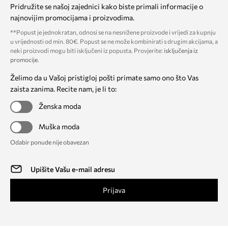
Pridružite se našoj zajednici kako biste primali informacije o
najnovijim promocijama i proizvodima.
**Popust je jednokratan, odnosi se na nesnižene proizvode i vrijedi za kupnju
u vrijednosti od min. 80€. Popust se ne može kombinirati s drugim akcijama, a
neki proizvodi mogu biti isključeni iz popusta. Provjerite:
isključenja iz
promocije
.
Želimo da u Vašoj pristigloj pošti primate samo ono što Vas
zaista zanima. Recite nam, je li to:
Ženska moda
Muška moda
Odabir ponude nije obavezan
Prijava