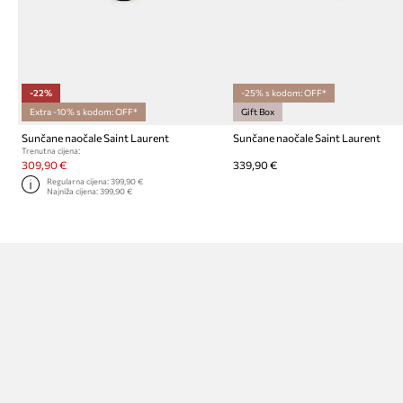
-22%
-25% s kodom: OFF*
Extra -10% s kodom: OFF*
Gift Box
Sunčane naočale Saint Laurent
Sunčane naočale Saint Laurent
Trenutna cijena:
309,90 €
339,90 €
Regularna cijena:
399,90 €
Najniža cijena:
399,90 €