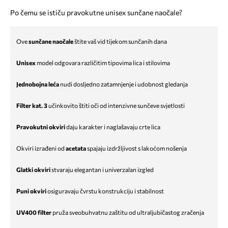
Po čemu se ističu pravokutne unisex sunčane naočale?
Ove
sunčane naočale
štite vaš vid tijekom sunčanih dana
Unisex
model odgovara različitim tipovima lica i stilovima
Jednobojna leća
nudi dosljedno zatamnjenje i udobnost gledanja
Filter kat. 3
učinkovito štiti oči od intenzivne sunčeve svjetlosti
Pravokutni okviri
daju karakter i naglašavaju crte lica
Okviri izrađeni od
acetata
spajaju izdržljivost s lakoćom nošenja
Glatki okviri
stvaraju elegantan i univerzalan izgled
Puni okviri
osiguravaju čvrstu konstrukciju i stabilnost
UV400 filter
pruža sveobuhvatnu zaštitu od ultraljubičastog zračenja