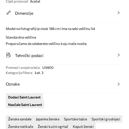
Cijeli proizvod
:
Acetat
Dimenzije
Model na fotografiji je visok 188 cm i ima na sebi veličinu 54
Standardna veličina
Preporučamo da odaberete veličinu koju inače nosite.
Tehnički podaci
Premazi i svojstva leća
:
UV400
Kategorija filtera
:
kat. 3
Oznake
Dodaci Saint Laurent
Naočale Saint Laurent
Ženske sandale
Japanke ženske
Sportske tajice
Sportski grudnjaci
Ženske natikače
Ženski kućni ogrtač
Kaputi ženski