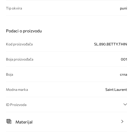
Tip okvira
puni
Podaci o proizvodu
Kod proizvođača
SL.890.BETTY.THIN
Boja proizvođača
001
Boja
crna
Modna marka
Saint Laurent
ID Proizvoda
Materijal