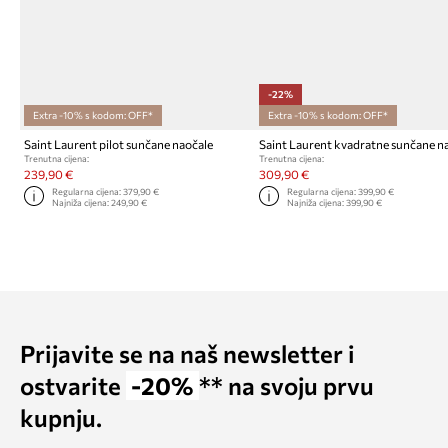
-22%
Extra -10% s kodom: OFF*
Extra -10% s kodom: OFF*
Saint Laurent pilot sunčane naočale
Saint Laurent kvadratne sunčane n
Trenutna cijena:
Trenutna cijena:
239,90 €
309,90 €
Regularna cijena:
379,90 €
Regularna cijena:
399,90 €
Najniža cijena:
249,90 €
Najniža cijena:
399,90 €
Prijavite se na naš newsletter i
ostvarite
-20%
** na svoju prvu
kupnju.