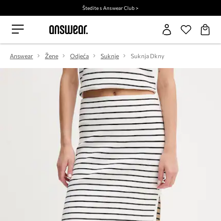
Štedite s Answear Club >
Answear
Žene
Odjeća
Suknje
Suknja Dkny