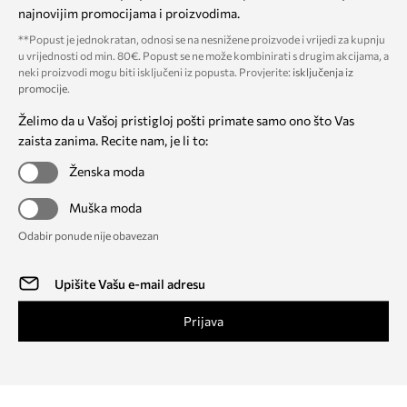
najnovijim promocijama i proizvodima.
**Popust je jednokratan, odnosi se na nesnižene proizvode i vrijedi za kupnju
u vrijednosti od min. 80€. Popust se ne može kombinirati s drugim akcijama, a
neki proizvodi mogu biti isključeni iz popusta. Provjerite:
isključenja iz
promocije
.
Želimo da u Vašoj pristigloj pošti primate samo ono što Vas
zaista zanima. Recite nam, je li to:
Ženska moda
Muška moda
Odabir ponude nije obavezan
Prijava