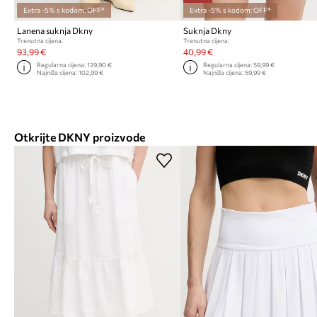
Extra -5% s kodom: OFF*
Extra -5% s kodom: OFF*
Lanena suknja Dkny
Suknja Dkny
Trenutna cijena:
Trenutna cijena:
93,99 €
40,99 €
Regularna cijena:
129,90 €
Regularna cijena:
59,99 €
Najniža cijena:
102,99 €
Najniža cijena:
59,99 €
Otkrijte DKNY proizvode