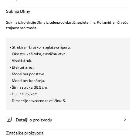
Suknja Dkny
Suknja iz kolekcije Dkny izrađena od elastične pletenine. Poliamid jamči veću
trajnost proizvoda.
- Strukirani kroj koji naglašava figuru.
- Oko struka široka, elastična letva.
- Visoki struk.
- Efektni izrezi.
- Model bez podstave.
- Model bez kopčanja.
- Širina struka: 38,5 cm.
- Duljina: 76,5 cm.
- Dimenzije navedene za veličinu: S.
Detalji o proizvodu
Značajke proizvoda