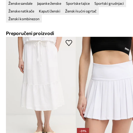
Ženske sandale
Japanke ženske
Sportske tajice
Sportski grudnjaci
Ženske natikače
Kaputi ženski
Ženski kućni ogrtač
Ženski kombinezon
Preporučeni proizvodi
-31%