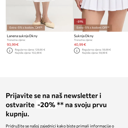
-31%
Extra -5% s kodom: OFF*
Extra -5% s kodom: OFF*
Lanena suknja Dkny
Suknja Dkny
Trenutna cijena:
Trenutna cijena:
93,99 €
40,99 €
Regularna cijena:
129,90 €
Regularna cijena:
59,99 €
Najniža cijena:
102,99 €
Najniža cijena:
59,99 €
Prijavite se na naš newsletter i
ostvarite
-20%
** na svoju prvu
kupnju.
Pridružite se našoj zajednici kako biste primali informacije o