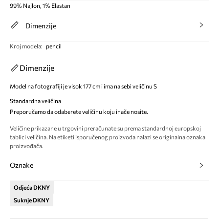
99% Najlon, 1% Elastan
Dimenzije
Kroj modela
:
pencil
Dimenzije
Model na fotografiji je visok 177 cm i ima na sebi veličinu S
Standardna veličina
Preporučamo da odaberete veličinu koju inače nosite.
Veličine prikazane u trgovini preračunate su prema standardnoj europskoj
tablici veličina. Na etiketi isporučenog proizvoda nalazi se originalna oznaka
proizvođača.
Oznake
Odjeća DKNY
Suknje DKNY