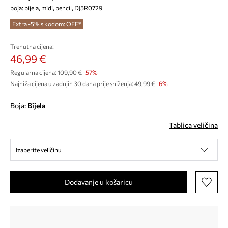
boja: bijela, midi, pencil, DJ5R0729
Extra -5% s kodom: OFF*
Trenutna cijena:
46,99 €
Regularna cijena:
109,90 €
-57%
Najniža cijena u zadnjih 30 dana prije sniženja:
49,99 €
 -6%
Boja:
bijela
Tablica veličina
Izaberite veličinu
Dodavanje u košaricu