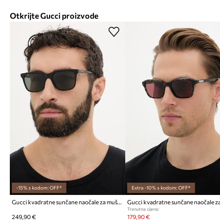
Otkrijte Gucci proizvode
-15% s kodom: OFF*
Extra -10% s kodom: OFF*
Gucci kvadratne sunčane naočale za muškarce
Trenutna cijena:
249,90 €
179,90 €