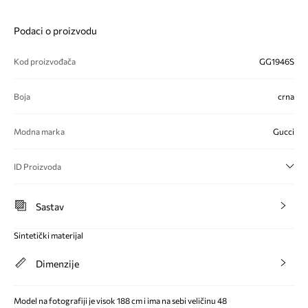
Podaci o proizvodu
Kod proizvođača
GG1946S
Boja
crna
Modna marka
Gucci
ID Proizvoda
Sastav
Sintetički materijal
Dimenzije
Model na fotografiji je visok 188 cm i ima na sebi veličinu 48