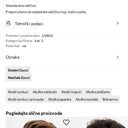
Standardna veličina
Preporučamo da odaberete veličinu koju inače nosite.
Tehnički podaci
Premazi i svojstva leća
:
UV400
Kategorija filtera
:
kat. 3
Polaritet
:
ne
Oznake
Dodaci Gucci
Naočale Gucci
Muški prsluci
Muške natikače
Muški kaputi
Muška pidžama
Muški prsluci za kosulje
Muške japanke
Muške sandale
Bokserice
Pogledajte slične proizvode