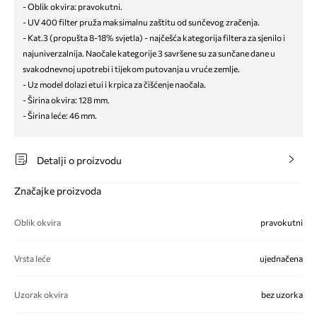
- Oblik okvira: pravokutni.
- UV 400 filter pruža maksimalnu zaštitu od sunčevog zračenja.
- Kat.3 (propušta 8-18% svjetla) - najčešća kategorija filtera za sjenilo i
najuniverzalnija. Naočale kategorije 3 savršene su za sunčane dane u
svakodnevnoj upotrebi i tijekom putovanja u vruće zemlje.
- Uz model dolazi etui i krpica za čišćenje naočala.
- Širina okvira: 128 mm.
- Širina leće: 46 mm.
Detalji o proizvodu
Značajke proizvoda
Oblik okvira
pravokutni
Vrsta leće
ujednačena
Uzorak okvira
bez uzorka