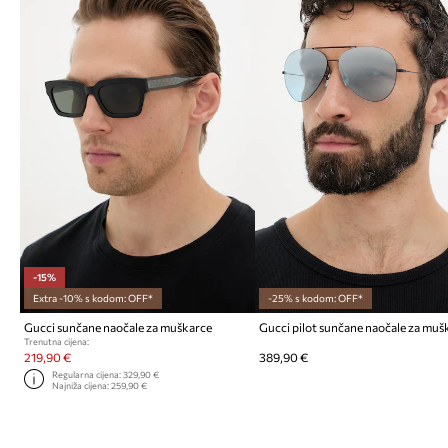
-15%
Extra -10% s kodom: OFF*
-25% s kodom: OFF*
Gucci sunčane naočale za muškarce
Gucci pilot sunčane naočale za muš
Trenutna cijena:
219,90 €
389,90 €
Regularna cijena:
329,90 €
Najniža cijena:
259,90 €