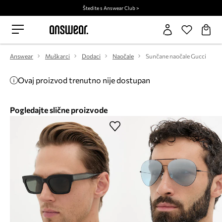
Štedite s Answear Club >
Answear
Muškarci
Dodaci
Naočale
Sunčane naočale Gucci
Ovaj proizvod trenutno nije dostupan
Pogledajte slične proizvode