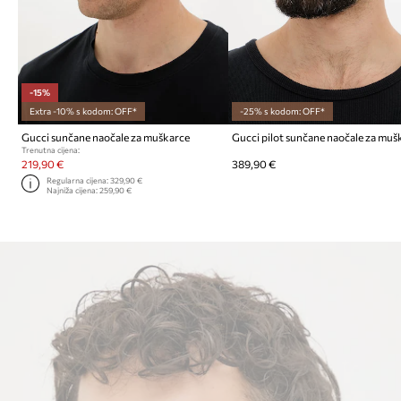
-15%
Extra -10% s kodom: OFF*
-25% s kodom: OFF*
Gucci sunčane naočale za muškarce
Gucci pilot sunčane naočale za muš
Trenutna cijena:
219,90 €
389,90 €
Regularna cijena:
329,90 €
Najniža cijena:
259,90 €