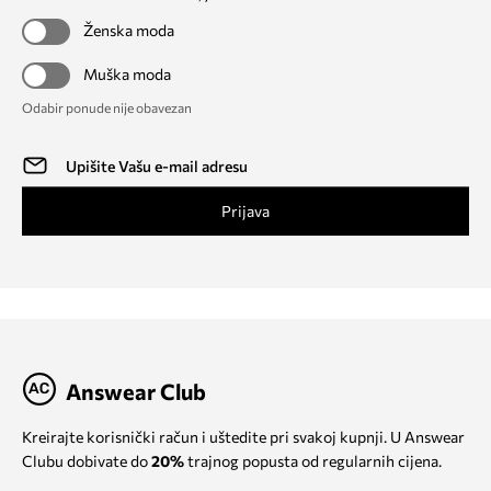
Ženska moda
Muška moda
Odabir ponude nije obavezan
Prijava
Answear Club
Kreirajte korisnički račun i uštedite pri svakoj kupnji. U Answear
Clubu dobivate do
20%
trajnog popusta od regularnih cijena.