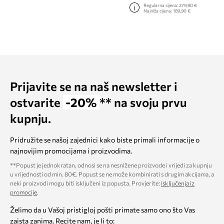
Regularna cijena:
279,90 €
Najniža cijena:
189,90 €
Prijavite se na naš newsletter i
ostvarite
-20%
** na svoju prvu
kupnju.
Pridružite se našoj zajednici kako biste primali informacije o
najnovijim promocijama i proizvodima.
**Popust je jednokratan, odnosi se na nesnižene proizvode i vrijedi za kupnju
u vrijednosti od min. 80€. Popust se ne može kombinirati s drugim akcijama, a
neki proizvodi mogu biti isključeni iz popusta. Provjerite:
isključenja iz
promocije
.
Želimo da u Vašoj pristigloj pošti primate samo ono što Vas
zaista zanima. Recite nam, je li to: