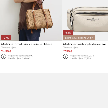
-52%
-37%
Extra -5% s kodom: OFF*
Medicine torba košarica za žene pletena
Medicine crossbody torba za žene
Trenutna cijena:
Trenutna cijena:
24,90 €
17,90 €
Regularna cijena:
39,90 €
Regularna cijena:
37,90 €
Najniža cijena:
39,90 €
Najniža cijena:
37,90 €