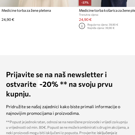
-37%
Medicine torba za žene pletena
Medicine torba košarica za žene pl
Trenutna cijena:
24,90 €
24,90 €
Regularna cijena:
39,90 €
Najniža cijena:
39,90 €
Prijavite se na naš newsletter i
ostvarite
-20%
** na svoju prvu
kupnju.
Pridružite se našoj zajednici kako biste primali informacije o
najnovijim promocijama i proizvodima.
**Popust je jednokratan, odnosi se na nesnižene proizvode i vrijedi za kupnju
u vrijednosti od min. 80€. Popust se ne može kombinirati s drugim akcijama, a
neki proizvodi mogu biti isključeni iz popusta. Provjerite:
isključenja iz