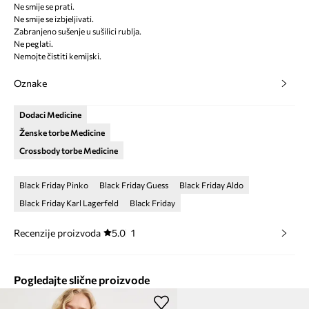
Ne smije se prati.
Ne smije se izbjeljivati.
Zabranjeno sušenje u sušilici rublja.
Ne peglati.
Nemojte čistiti kemijski.
Oznake
Dodaci Medicine
Ženske torbe Medicine
Crossbody torbe Medicine
Black Friday Pinko
Black Friday Guess
Black Friday Aldo
Black Friday Karl Lagerfeld
Black Friday
Recenzije proizvoda
5.0
1
Pogledajte slične proizvode