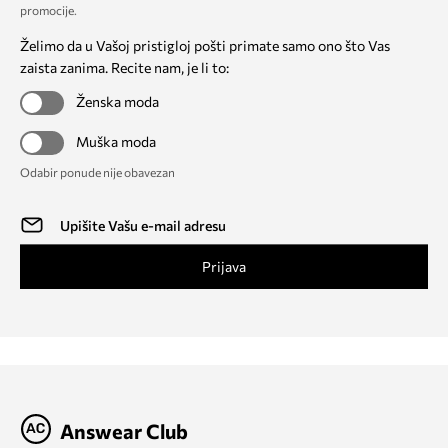
promocije
.
Želimo da u Vašoj pristigloj pošti primate samo ono što Vas
zaista zanima. Recite nam, je li to:
Ženska moda
Muška moda
Odabir ponude nije obavezan
Prijava
Answear Club