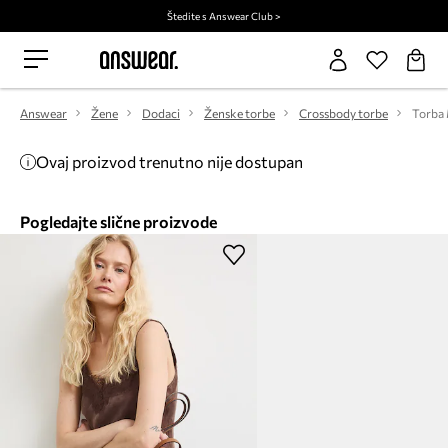
Štedite s Answear Club >
Answear
Žene
Dodaci
Ženske torbe
Crossbody torbe
Torba 
Ovaj proizvod trenutno nije dostupan
Pogledajte slične proizvode