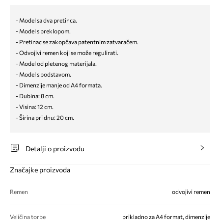
- Model sa dva pretinca.
- Model s preklopom.
- Pretinac se zakopčava patentnim zatvaračem.
- Odvojivi remen koji se može regulirati.
- Model od pletenog materijala.
- Model s podstavom.
- Dimenzije manje od A4 formata.
- Dubina: 8 cm.
- Visina: 12 cm.
- Širina pri dnu: 20 cm.
Detalji o proizvodu
Značajke proizvoda
Remen
odvojivi remen
Veličina torbe
prikladno za A4 format, dimenzije