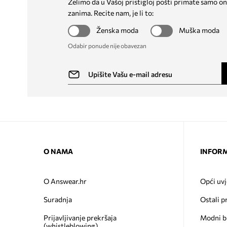
Želimo da u Vašoj pristigloj pošti primate samo on
zanima. Recite nam, je li to:
Ženska moda
Muška moda
Odabir ponude nije obavezan
O NAMA
INFORM
O Answear.hr
Opći uvj
Suradnja
Ostali p
Prijavljivanje prekršaja
Modni b
(whistleblowing)