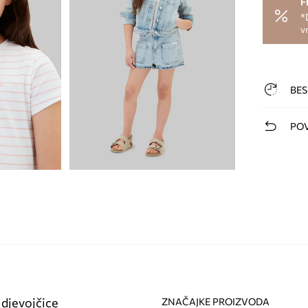
F
*
v
BES
POV
 djevojčice
ZNAČAJKE PROIZVODA