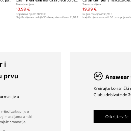
Calvin Klein Jeans majica za djecu od pamuka
Calvin Klein Jeans majica za djecu od pamuka
Trenutna cijena:
Trenutna cijena:
18,99 €
19,99 €
Regularna cijena:
30,90 €
Regularna cijena:
30,99 €
Najniža cijena u zadnjih 30 dana prije sniženja:
21,99 €
Najniža cijena u zadnjih 30 dana prije sniž
r i
u prvu
Answear 
Kreirajte korisnički
Clubu dobivate do
2
formacije o
 vrijedi za kupnju u
Otkrijte više
ugim akcijama, a neki
enja iz promocije
.