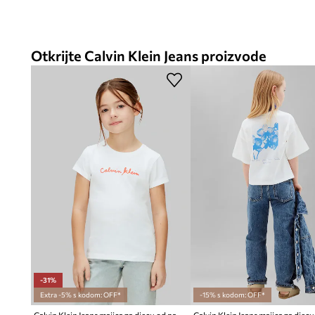
Otkrijte Calvin Klein Jeans proizvode
-31%
Extra -5% s kodom: OFF*
-15% s kodom: OFF*