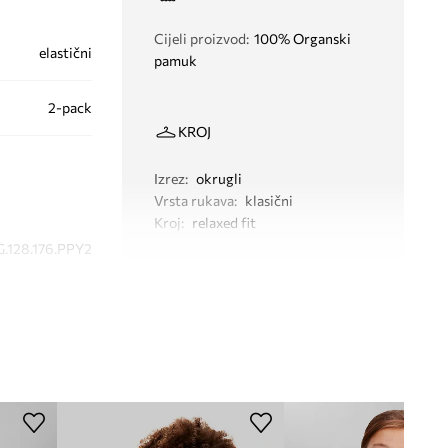
Cijeli proizvod
:
100% Organski
elastični
pamuk
2-pack
KROJ
Izrez
:
okrugli
Vrsta rukava
:
klasični
Kroj
:
relaxed fit
.128.176.PPY2
bijela
lvin Klein Jeans