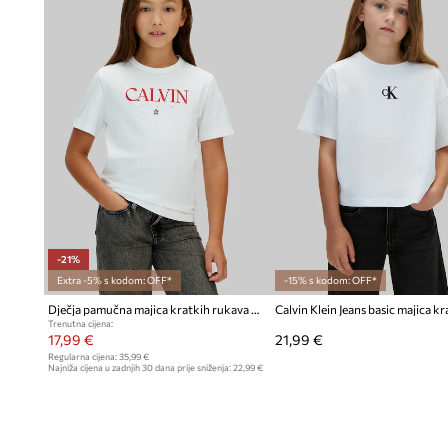
Uzorak na pruge
sa suptilnim logotipom Calvin Klein Mon
Set dviju majica
pridonosi praktičnom nadopunjavanju dječ
-21%
Extra -5% s kodom: OFF*
-15% s kodom: OFF*
Dječja pamučna majica kratkih rukava Calvin Klein Jeans
Trenutna cijena:
17,99 €
21,99 €
Regularna cijena:
35,99 €
Najniža cijena u zadnjih 30 dana prije sniženja:
22,99 €