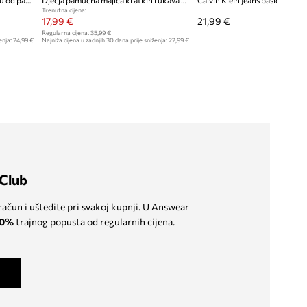
Calvin Klein Jeans majica za djecu od pamuka
Dječja pamučna majica kratkih rukava Calvin Klein Jeans
Trenutna cijena:
17,99 €
21,99 €
Regularna cijena:
35,99 €
enja:
24,99 €
Najniža cijena u zadnjih 30 dana prije sniženja:
22,99 €
Club
 račun i uštedite pri svakoj kupnji. U Answear
0%
trajnog popusta od regularnih cijena.