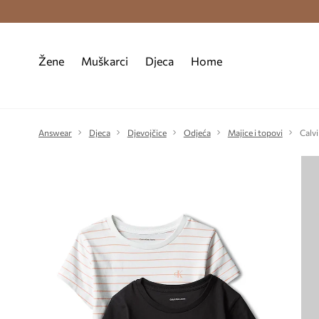
Premium Fashion Benefits >
Besplatna d
Žene
Muškarci
Djeca
Home
Answear
Djeca
Djevojčice
Odjeća
Majice i topovi
Calvi