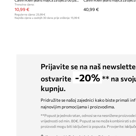
Calvin Klein Jeans majica za djecu od pamuka
Trenutna cijena:
10,99 €
40,99 €
Regularna cijena:
25,99 €
Najniža cijena u zadnjih 30 dana prije sniženja:
15,99 €
Prijavite se na naš newslette
-20%
ostvarite
** na svoj
kupnju.
Pridružite se našoj zajednici kako biste primali in
najnovijim promocijama i proizvodima.
**Popust je jednokratan, odnosi se na nesnižene proizvode i
vrijednosti od min. 80€. Popust se ne može kombinirati s dr
proizvodi mogu biti isključeni iz popusta. Provjerite:
isključ