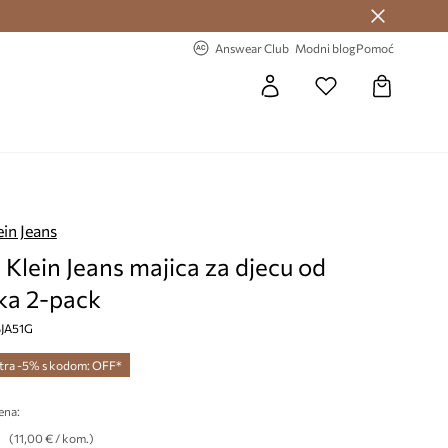
Answear Club >
-20% na prvu narudžbu >
Answear Club
Modni blog
Pomoć
ein Jeans
 Klein Jeans majica za djecu od
a 2-pack
SJA51G
tra -5% s kodom: OFF*
ena:
€
(11,00 € / kom.)