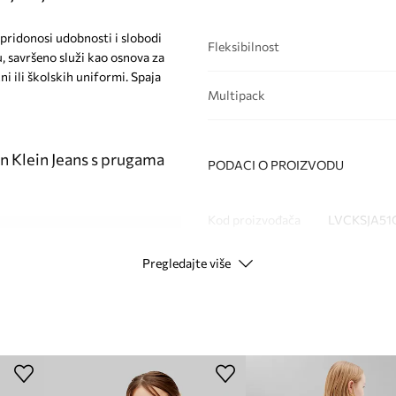
i pridonosi udobnosti i slobodi
Fleksibilnost
, savršeno služi kao osnova za
ni ili školskih uniformi. Spaja
Multipack
n Klein Jeans s prugama
PODACI O PROIZVODU
Kod proizvođača
LVCKSJA51G
nju
Pregledajte više
Boja
Modna marka
Ca
u figuru
Proizvođač
etanje