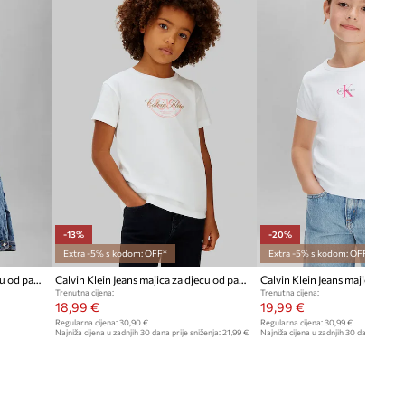
-13%
-20%
Extra -5% s kodom: OFF*
Extra -5% s kodom: OFF*
Calvin Klein Jeans majica za djecu od pamuka
Calvin Klein Jeans majica za djecu od pamuka
Trenutna cijena:
Trenutna cijena:
18,99 €
19,99 €
Regularna cijena:
30,90 €
Regularna cijena:
30,99 €
Najniža cijena u zadnjih 30 dana prije sniženja:
21,99 €
Najniža cijena u zadnjih 30 dana prije sn