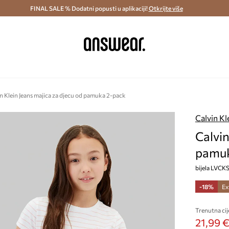
ostava i povrat (od 70€) >
FINAL SALE % Dodatni popusti u aplikaciji!
Dostava u roku 48 sati >
Otkrijte više
Štedite s 
n Klein Jeans majica za djecu od pamuka 2-pack
Calvin Kl
Calvin
pamuk
bijela LVCK
-18%
Ex
Trenutna cij
21,99 