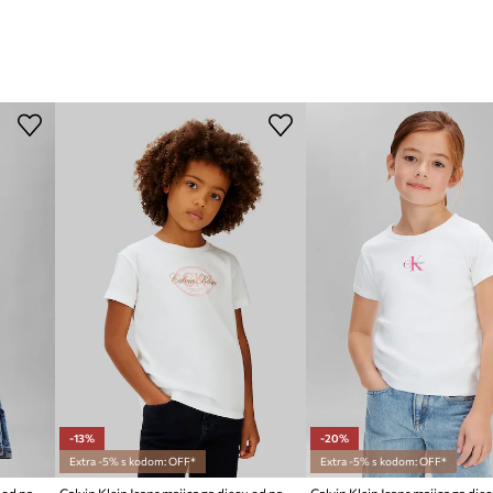
-13%
-20%
Extra -5% s kodom: OFF*
Extra -5% s kodom: OFF*