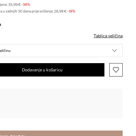
jena:
35,99 €
-38%
a u zadnjih 30 dana prije sniženja:
26,99 €
 -18%
a
Tablica veličina
eličinu
Dodavanje u košaricu