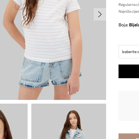
Regularna ci
Najniža cijen
Boja:
bijel
Izaberite v