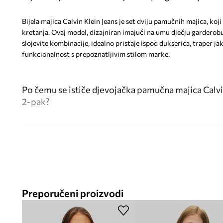
Bijela majica Calvin Klein Jeans je set dviju pamučnih majica, koj
kretanja. Ovaj model, dizajniran imajući na umu dječju garderobu
slojevite kombinacije, idealno pristaje ispod dukserica, traper jak
funkcionalnost s prepoznatljivim stilom marke.
Po čemu se ističe djevojačka pamučna majica Calvi
2-pak?
Kroj relaxed fit
pridonosi slobodi kretanja i udobnom noše
100 % pamučni materijal
je mekan na dodir i prozračan
Elastični materijal
omogućuje dobro pristajanje uz djetetov
Preporučeni proizvodi
Okrugli izrez
udobno pristaje uz vrat, ne ograničavajući kr