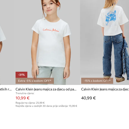
ID Proizvoda
ogram na prsima
je garderobe
-31%
Extra -5% s kodom: OFF*
-15% s kodom: OFF*
Calvin Klein Jeans basic majica kratkih rukava za djecu od pamuka
Calvin Klein Jeans majica za djecu od pamuka
Trenutna cijena:
10,99 €
40,99 €
Regularna cijena:
25,99 €
Najniža cijena u zadnjih 30 dana prije sniženja:
15,99 €