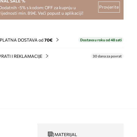
INAL SALE %
Provjerite
Dodatnih -5% s kodom: OFF za kupnju u
rijednosti min. 89€. Veći popust u aplikaciji!
PLATNA DOSTAVA od
70€
Dostava u roku od 48 sati
RATI I REKLAMACIJE
30 dana za povrat
MATERIJAL