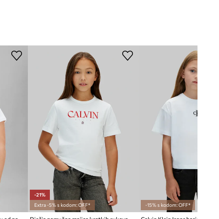
-21%
Extra -5% s kodom: OFF*
-15% s kodom: OFF*