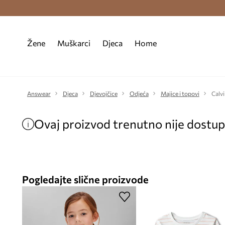
Premium Fashion Benefits >
Besplatna d
Žene
Muškarci
Djeca
Home
Answear
Djeca
Djevojčice
Odjeća
Majice i topovi
Calvi
Ovaj proizvod trenutno nije dostu
Pogledajte slične proizvode