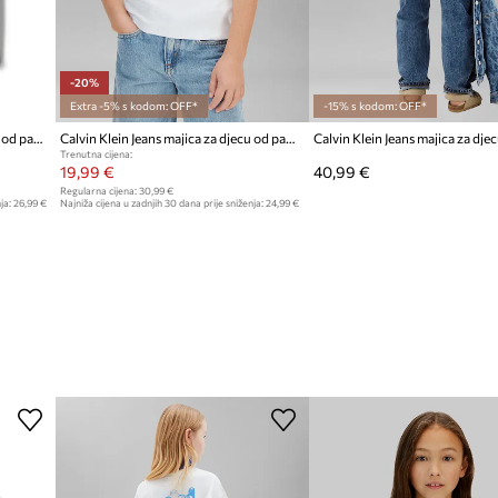
-20%
Extra -5% s kodom: OFF*
-15% s kodom: OFF*
Calvin Klein Jeans majica za djecu od pamuka 2-pack
Calvin Klein Jeans majica za djecu od pamuka
Trenutna cijena:
19,99 €
40,99 €
Regularna cijena:
30,99 €
ja:
26,99 €
Najniža cijena u zadnjih 30 dana prije sniženja:
24,99 €