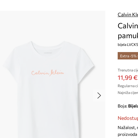
Calvin Kl
Calvin
pamu
bijela LVCK
Extra -5%
Trenutna cij
11,99 €
Regularna ci
Najniža cijen
Boja:
bijel
Nedostup
Nažalost, 
proizvoda 