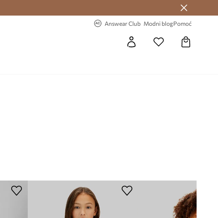
Answear Club >
-20% na prvu narudžbu >
Answear Club
Modni blog
Pomoć