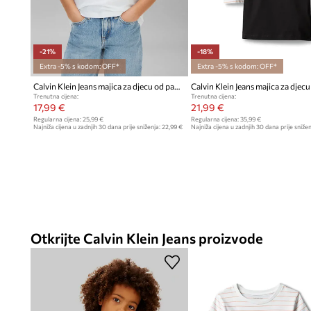
-21%
-18%
Extra -5% s kodom: OFF*
Extra -5% s kodom: OFF*
Calvin Klein Jeans majica za djecu od pamuka
Trenutna cijena:
Trenutna cijena:
17,99 €
21,99 €
Regularna cijena:
25,99 €
Regularna cijena:
35,99 €
Najniža cijena u zadnjih 30 dana prije sniženja:
22,99 €
Najniža cijena u zadnjih 30 dana prije snižen
Otkrijte Calvin Klein Jeans proizvode