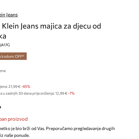
ein Jeans
 Klein Jeans majica za djecu od
ka
SJA17G
 s kodom: OFF*
ena:
jena:
21,99 €
-45%
a u zadnjih 30 dana prije sniženja:
12,99 €
 -7%
a
an proizvod
netko je bio brži od Vas. Preporučamo pregledavanje drugih
iz naše ponude.