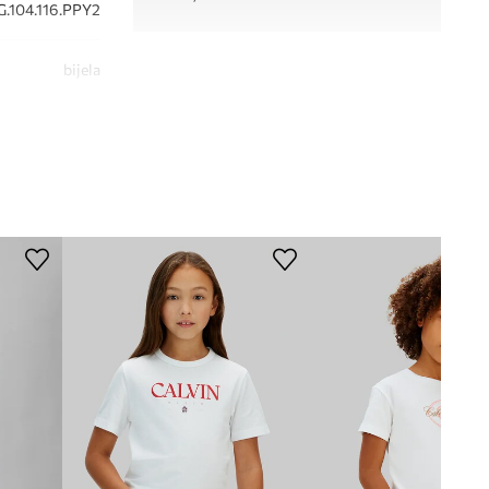
.104.116.PPY2
bijela
lvin Klein Jeans