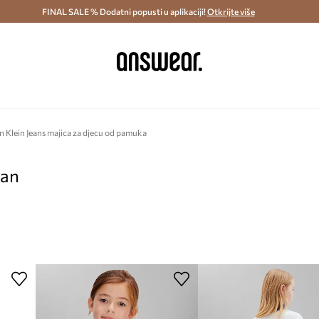
ostava i povrat (od 70€) >
FINAL SALE % Dodatni popusti u aplikaciji!
Dostava u roku 48 sati >
Otkrijte više
Štedite s 
n Klein Jeans majica za djecu od pamuka
pan