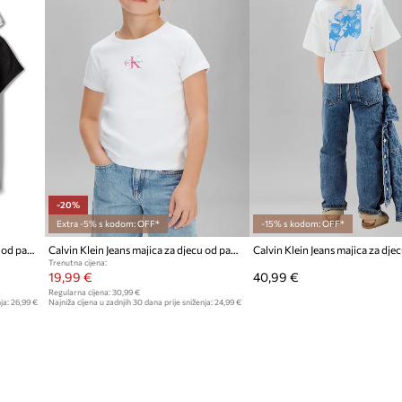
-20%
Extra -5% s kodom: OFF*
-15% s kodom: OFF*
Calvin Klein Jeans majica za djecu od pamuka 2-pack
Calvin Klein Jeans majica za djecu od pamuka
Trenutna cijena:
19,99 €
40,99 €
Regularna cijena:
30,99 €
ja:
26,99 €
Najniža cijena u zadnjih 30 dana prije sniženja:
24,99 €