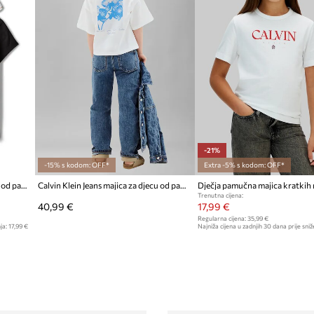
-21%
-15% s kodom: OFF*
Extra -5% s kodom: OFF*
Calvin Klein Jeans majica za djecu od pamuka
Calvin Klein Jeans majica za djecu od pamuka
Trenutna cijena:
40,99 €
17,99 €
Regularna cijena:
35,99 €
ja:
17,99 €
Najniža cijena u zadnjih 30 dana prije sniž