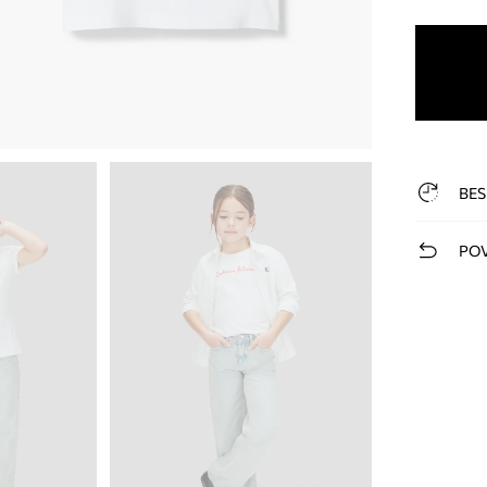
BES
POV