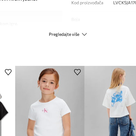
Kod proizvođača
LVCKSJA17G
Boja
ekom igre.
Pregledajte više
Modna marka
Ca
ožu.
 figuri.
Proizvođač
jekom aktivnosti.
ID Proizvoda
inacije.
ran naglasak odjeći.