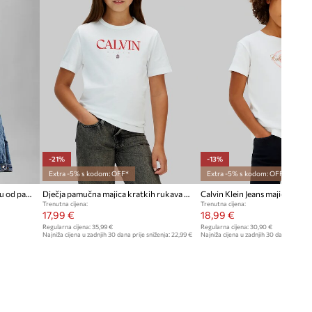
-21%
-13%
Extra -5% s kodom: OFF*
Extra -5% s kodom: OFF*
Calvin Klein Jeans majica za djecu od pamuka
Dječja pamučna majica kratkih rukava Calvin Klein Jeans
Trenutna cijena:
Trenutna cijena:
17,99 €
18,99 €
Regularna cijena:
35,99 €
Regularna cijena:
30,90 €
Najniža cijena u zadnjih 30 dana prije sniženja:
22,99 €
Najniža cijena u zadnjih 30 dana prije sn