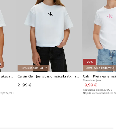
-20%
-15% s kodom: OFF*
Extra -5% s kodom: OFF*
Dječja pamučna majica kratkih rukava Calvin Klein Jeans
Calvin Klein Jeans basic majica kratkih rukava za djecu od pamuka
Trenutna cijena:
21,99 €
19,99 €
Regularna cijena:
30,99 €
enja:
22,99 €
Najniža cijena u zadnjih 30 dana prije sn