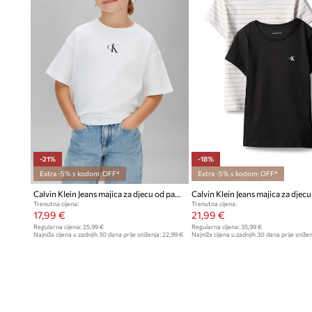
-21%
-18%
Extra -5% s kodom: OFF*
Extra -5% s kodom: OFF*
Calvin Klein Jeans majica za djecu od pamuka
Trenutna cijena:
Trenutna cijena:
17,99 €
21,99 €
Regularna cijena:
25,99 €
Regularna cijena:
35,99 €
Najniža cijena u zadnjih 30 dana prije sniženja:
22,99 €
Najniža cijena u zadnjih 30 dana prije snižen