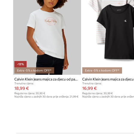
-13%
Extra -5% s kodom: OFF*
Extra -5% s kodom: OFF*
Calvin Klein Jeans majica za djecu od pamuka
Trenutna cijena:
Trenutna cijena:
18,99 €
16,99 €
Regularna cijena:
30,90 €
Regularna cijena:
30,99 €
Najniža cijena u zadnjih 30 dana prije sniženja:
21,99 €
Najniža cijena u zadnjih 30 dana prije snižen