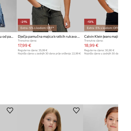
-21%
-13%
Extra -5% s kodom: OFF*
Extra -5% s kodom: OFF*
Calvin Klein Jeans majica za djecu od pamuka
Dječja pamučna majica kratkih rukava Calvin Klein Jeans
Trenutna cijena:
Trenutna cijena:
17,99 €
18,99 €
Regularna cijena:
35,99 €
Regularna cijena:
30,90 €
Najniža cijena u zadnjih 30 dana prije sniženja:
22,99 €
Najniža cijena u zadnjih 30 dana prije sn