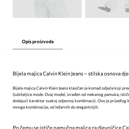
Opis proizvoda
Bijela majica Calvin Klein Jeans – stilska osnova d
Bijela majica Calvin Klein Jeans klasičan je komad odjeće koji pr
ljubiteljice mode. Ovaj model, izrađen od mekanog pamuka, istič
dodajući karakter svakoj odjevnoj kombinaciji. Ovo je prijedlog k
mnoge kombinacije, od ležernih do elegantnijih.
Po čemu se ističe pamučna majica za djevojčice Cal