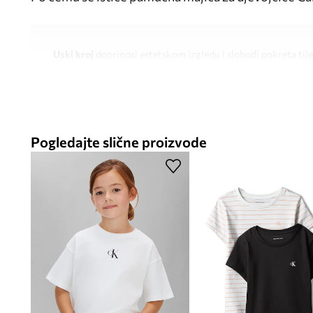
Uski kroj
doprinosi estetskom izgledu i slobodi pokreta tij
Pamučni džersej
ugodan je na dodir i prozračan za nježnu k
Elastični materijal
omogućuje udobno pristajanje djetetovoj
Pogledajte slične proizvode
Okrugli izrez
udobno pristaje, ne ograničavajući pokrete ti
Kratki rukav
prikladan je za toplije dane i za slojevite komb
Natpis s logotipom Calvin Klein
dodaje prepoznatljiv, mode