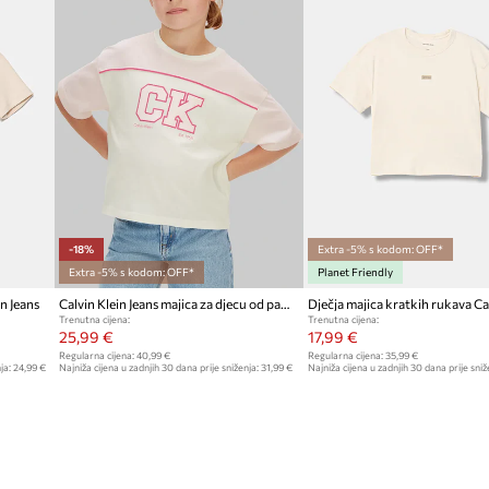
-18%
Extra -5% s kodom: OFF*
Extra -5% s kodom: OFF*
Planet Friendly
n Jeans
Calvin Klein Jeans majica za djecu od pamuka
Trenutna cijena:
Trenutna cijena:
25,99 €
17,99 €
Regularna cijena:
40,99 €
Regularna cijena:
35,99 €
ja:
24,99 €
Najniža cijena u zadnjih 30 dana prije sniženja:
31,99 €
Najniža cijena u zadnjih 30 dana prije sniž