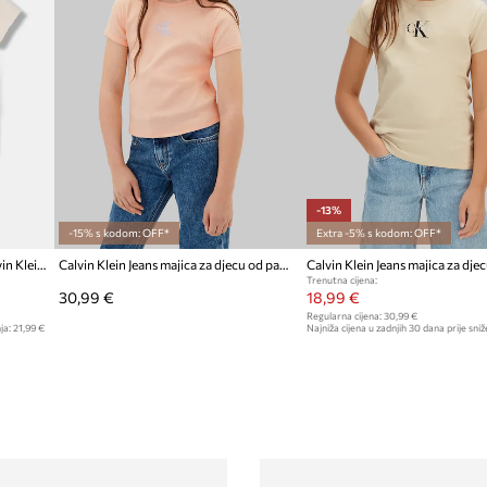
-13%
-15% s kodom: OFF*
Extra -5% s kodom: OFF*
Dječja majica kratkih rukava Calvin Klein Jeans
Calvin Klein Jeans majica za djecu od pamuka
Trenutna cijena:
30,99 €
18,99 €
Regularna cijena:
30,99 €
ja:
21,99 €
Najniža cijena u zadnjih 30 dana prije sniž