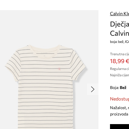
Calvin Kl
Dječj
Calvin
boja: bež, 
Trenutna cij
18,99 
Regularna ci
Najniža cijen
Boja:
bež
Nedostup
Nažalost, 
proizvoda 