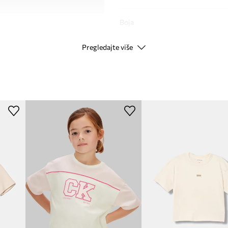
Boja
Pregledajte više
Modna marka
Ca
Proizvođač
ID Proizvoda