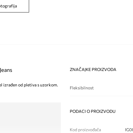
otografija
 Jeans
ZNAČAJKE PROIZVODA
el izrađen od pletiva s uzorkom.
Fleksibilnost
PODACI O PROIZVODU
Kod proizvođača
IG0