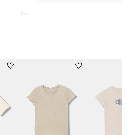
bež
lvin Klein Jeans