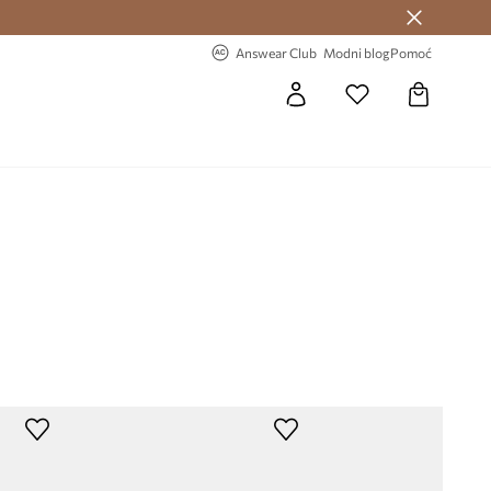
Answear Club >
-20% na prvu narudžbu >
Answear Club
Modni blog
Pomoć