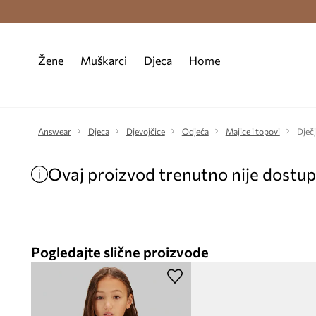
Premium Fashion Benefits >
Besplatna d
Žene
Muškarci
Djeca
Home
Answear
Djeca
Djevojčice
Odjeća
Majice i topovi
Dječj
Ovaj proizvod trenutno nije dostu
Pogledajte slične proizvode