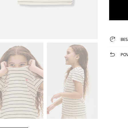
BES
POV