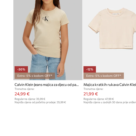
-30%
-12%
Extra -5% s kodom: OFF*
Extra -5% s kodom: OFF*
Calvin Klein Jeans majica za djecu od pamuka 2-pack
Majica kratkih rukava Calvin Klei
Trenutna cijena:
Trenutna cijena:
24,99 €
21,99 €
Regularna cijena:
35,99 €
Regularna cijena:
47,99 €
Najniža cijena od početka prodaje:
35,99 €
Najniža cijena u zadnjih 30 dana prije snižen