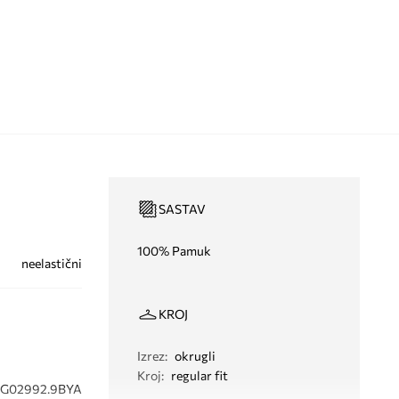
SASTAV
100% Pamuk
neelastični
KROJ
Izrez
:
okrugli
Kroj
:
regular fit
IG02992.9BYA