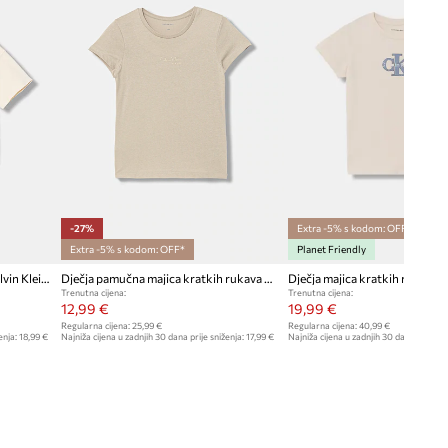
-27%
Extra -5% s kodom: OFF*
Extra -5% s kodom: OFF*
Planet Friendly
Dječja majica kratkih rukava Calvin Klein Jeans
Dječja pamučna majica kratkih rukava Calvin Klein Jeans
Trenutna cijena:
Trenutna cijena:
12,99 €
19,99 €
Regularna cijena:
25,99 €
Regularna cijena:
40,99 €
enja:
18,99 €
Najniža cijena u zadnjih 30 dana prije sniženja:
17,99 €
Najniža cijena u zadnjih 30 dana prije sn