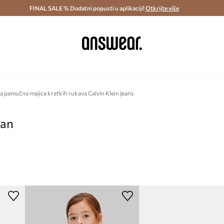
ostava i povrat (od 70€) >
FINAL SALE % Dodatni popusti u aplikaciji!
Dostava u roku 48 sati >
Otkrijte više
Štedite s 
a pamučna majica kratkih rukava Calvin Klein Jeans
pan