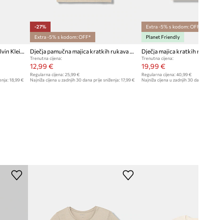
-27%
Extra -5% s kodom: OFF*
Extra -5% s kodom: OFF*
Planet Friendly
Dječja majica kratkih rukava Calvin Klein Jeans
Dječja pamučna majica kratkih rukava Calvin Klein Jeans
Trenutna cijena:
Trenutna cijena:
12,99 €
19,99 €
Regularna cijena:
25,99 €
Regularna cijena:
40,99 €
enja:
18,99 €
Najniža cijena u zadnjih 30 dana prije sniženja:
17,99 €
Najniža cijena u zadnjih 30 dana prije sn