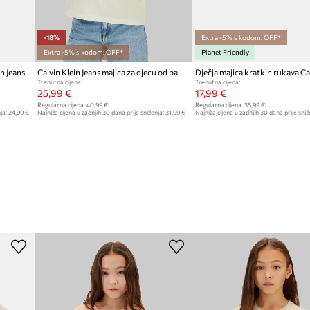
-18%
Extra -5% s kodom: OFF*
Extra -5% s kodom: OFF*
Planet Friendly
n Jeans
Calvin Klein Jeans majica za djecu od pamuka
Trenutna cijena:
Trenutna cijena:
25,99 €
17,99 €
Regularna cijena:
40,99 €
Regularna cijena:
35,99 €
ja:
24,99 €
Najniža cijena u zadnjih 30 dana prije sniženja:
31,99 €
Najniža cijena u zadnjih 30 dana prije sniž