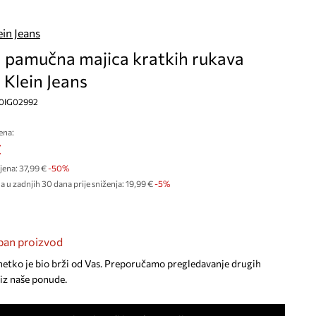
ein Jeans
a pamučna majica kratkih rukava
 Klein Jeans
IG0IG02992
ena:
€
jena:
37,99 €
-50%
a u zadnjih 30 dana prije sniženja:
19,99 €
 -5%
an proizvod
netko je bio brži od Vas. Preporučamo pregledavanje drugih
iz naše ponude.