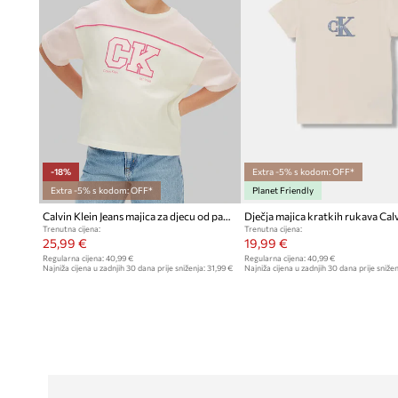
-18%
Extra -5% s kodom: OFF*
Extra -5% s kodom: OFF*
Planet Friendly
Calvin Klein Jeans majica za djecu od pamuka
Trenutna cijena:
Trenutna cijena:
25,99 €
19,99 €
Regularna cijena:
40,99 €
Regularna cijena:
40,99 €
Najniža cijena u zadnjih 30 dana prije sniženja:
31,99 €
Najniža cijena u zadnjih 30 dana prije snižen