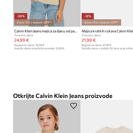
-30%
-12%
Extra -5% s kodom: OFF*
Extra -5% s kodom: OFF*
Calvin Klein Jeans majica za djecu od pamuka 2-pack
Majica kratkih rukava Calvin Klei
Trenutna cijena:
Trenutna cijena:
24,99 €
21,99 €
Regularna cijena:
35,99 €
Regularna cijena:
47,99 €
Najniža cijena od početka prodaje:
35,99 €
Najniža cijena u zadnjih 30 dana prije snižen
Otkrijte Calvin Klein Jeans proizvode