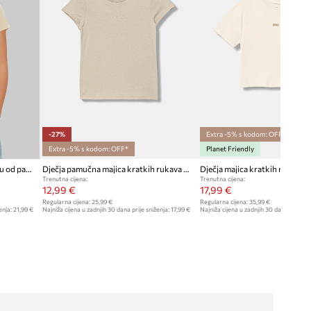
-27%
Extra -5% s kodom: OFF*
Extra -5% s kodom: OFF*
Planet Friendly
Calvin Klein Jeans majica za djecu od pamuka 2-pack
Dječja pamučna majica kratkih rukava Calvin Klein Jeans
Trenutna cijena:
Trenutna cijena:
12,99 €
17,99 €
Regularna cijena:
25,99 €
Regularna cijena:
35,99 €
enja:
21,99 €
Najniža cijena u zadnjih 30 dana prije sniženja:
17,99 €
Najniža cijena u zadnjih 30 dana prije sn