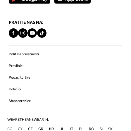
PRATITE NAS NA:
Politika privatnosti
Pravilnici
Podaci tvrtke
Kolačići
Mapa stranice
WEARETHEANSWEAR IN:
BG
CY
CZ
GR
HR
HU
IT
PL
RO
SI
SK