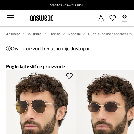
Štedite s Answear Club >
Answear
Muškarci
Dodaci
Naočale
Gucci sunčane naočale za mu
Ovaj proizvod trenutno nije dostupan
Pogledajte slične proizvode