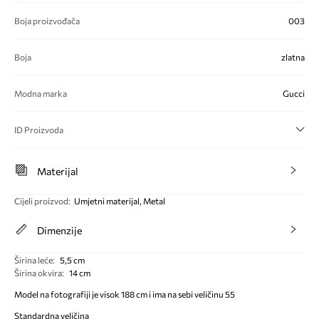
Boja proizvođača
003
Boja
zlatna
Modna marka
Gucci
ID Proizvoda
Materijal
Cijeli proizvod
:
Umjetni materijal, Metal
Dimenzije
Širina leće
:
5,5 cm
Širina okvira
:
14 cm
Model na fotografiji je visok 188 cm i ima na sebi veličinu 55
Standardna veličina