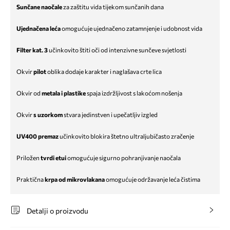
Sunčane naočale
za zaštitu vida tijekom sunčanih dana
Ujednačena leća
omogućuje ujednačeno zatamnjenje i udobnost vida
Filter kat. 3
učinkovito štiti oči od intenzivne sunčeve svjetlosti
Okvir
pilot
oblika dodaje karakter i naglašava crte lica
Okvir od
metala i plastike
spaja izdržljivost s lakoćom nošenja
Okvir
s uzorkom
stvara jedinstven i upečatljiv izgled
UV400 premaz
učinkovito blokira štetno ultraljubičasto zračenje
Priložen
tvrdi etui
omogućuje sigurno pohranjivanje naočala
Praktična
krpa od mikrovlakana
omogućuje održavanje leća čistima
Detalji o proizvodu