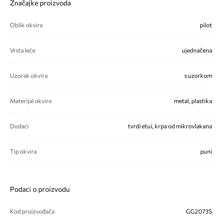
Značajke proizvoda
Oblik okvira
pilot
Vrsta leće
ujednačena
Uzorak okvira
s uzorkom
Materijal okvira
metal, plastika
Dodaci
tvrdi etui, krpa od mikrovlakana
Tip okvira
puni
Podaci o proizvodu
Kod proizvođača
GG2073S