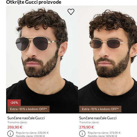
Otkrijte Gucci proizvode
-20%
Extra -10% s kodom: OFF*
Extra -10% s kodom: OFF*
Sunčane naočale Gucci
Sunčane naočale Gucci
Trenutna cijena:
Trenutna cijena:
269,90 €
279,90 €
Regularna cijena:
339,90 €
Regularna cijena:
379,90 €
Najniža cijena:
339,90 €
Najniža cijena:
309,90 €