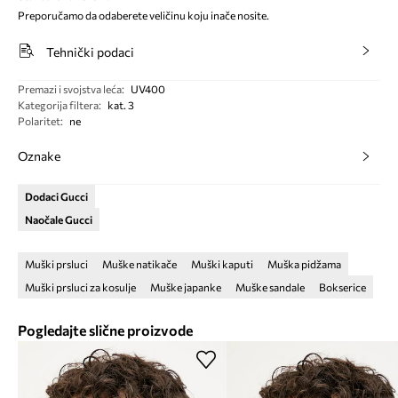
Preporučamo da odaberete veličinu koju inače nosite.
Tehnički podaci
Premazi i svojstva leća
:
UV400
Kategorija filtera
:
kat. 3
Polaritet
:
ne
Oznake
Dodaci Gucci
Naočale Gucci
Muški prsluci
Muške natikače
Muški kaputi
Muška pidžama
Muški prsluci za kosulje
Muške japanke
Muške sandale
Bokserice
Pogledajte slične proizvode