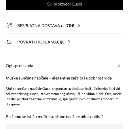
Svi proizvodi Gucci
BESPLATNA DOSTAVA od
70€
POVRATI I REKLAMACIJE
Opis proizvoda
Muške sunčane naočale – elegantna zaštita i udobnost vida
Muške sunčane naočale Gucci elegantan su dodatak koji učinkovito štiti vid
od intenzivnog sunca, istovremeno naglašavajući individualni stil. Ovaj model
idealan je izbor za razne kombinacije, spajajući funkcionalnost s modernim
dizajnom.
Po čemu se ističu muške sunčane naočale pilot oblika?