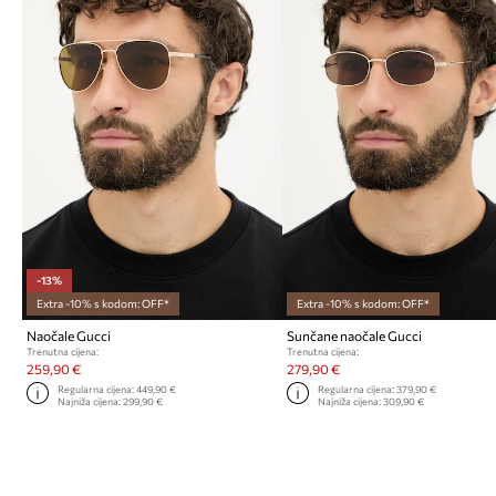
-13%
Extra -10% s kodom: OFF*
Extra -10% s kodom: OFF*
Naočale Gucci
Sunčane naočale Gucci
Trenutna cijena:
Trenutna cijena:
259,90 €
279,90 €
Regularna cijena:
449,90 €
Regularna cijena:
379,90 €
Najniža cijena:
299,90 €
Najniža cijena:
309,90 €