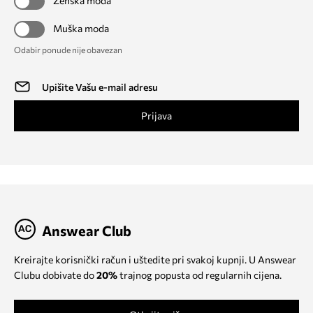
Ženska moda
Muška moda
Odabir ponude nije obavezan
Prijava
Answear Club
Kreirajte korisnički račun i uštedite pri svakoj kupnji. U Answear
Clubu dobivate do
20%
trajnog popusta od regularnih cijena.