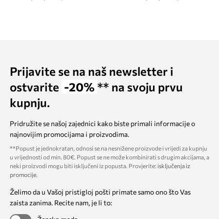
Prijavite se na naš newsletter i
ostvarite
-20%
** na svoju prvu
kupnju.
Pridružite se našoj zajednici kako biste primali informacije o
najnovijim promocijama i proizvodima.
**Popust je jednokratan, odnosi se na nesnižene proizvode i vrijedi za kupnju
u vrijednosti od min. 80€. Popust se ne može kombinirati s drugim akcijama, a
neki proizvodi mogu biti isključeni iz popusta. Provjerite:
isključenja iz
promocije
.
Želimo da u Vašoj pristigloj pošti primate samo ono što Vas
zaista zanima. Recite nam, je li to: