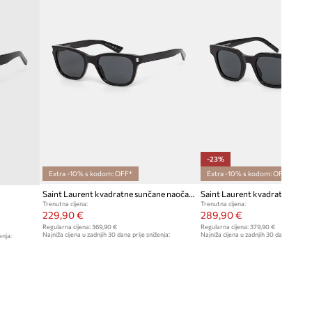
-23%
Extra -10% s kodom: OFF*
Extra -10% s kodom: OFF*
Saint Laurent kvadratne sunčane naočale
Trenutna cijena:
Trenutna cijena:
229,90 €
289,90 €
Regularna cijena:
369,90 €
Regularna cijena:
379,90 €
Najniža cijena u zadnjih 30 dana prije sniženja:
Najniža cijena u zadnjih 30 dana prije sn
enja:
239,90 €
379,90 €