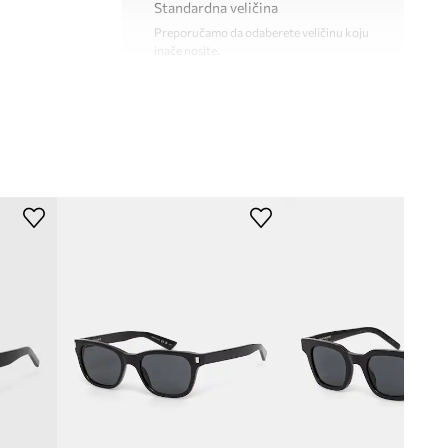
Standardna veličina
Preporučamo da odaberete veličinu koju
inače nosite.
SL.766
TEHNIČKI PODACI
crna
Premazi i svojstva leća
:
UV400
Kategorija filtera
:
kat. 3
Saint Laurent
Polaritet
:
ne