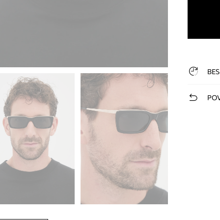
BES
POV