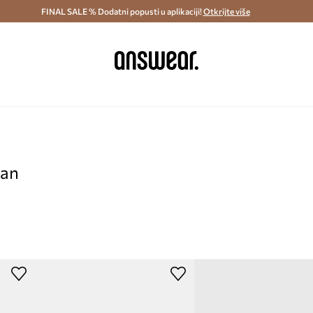
ostava i povrat (od 70€) >
FINAL SALE % Dodatni popusti u aplikaciji!
Dostava u roku 48 sati >
Otkrijte više
Štedite s 
pan