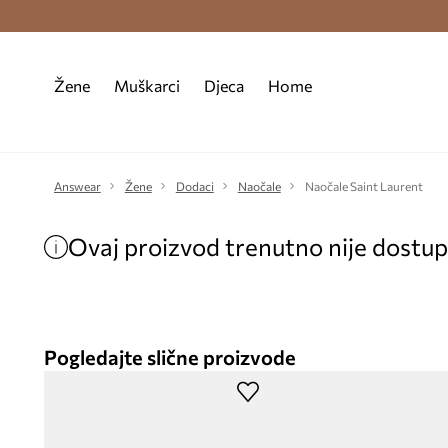
Premium Fashion Benefits >
Besplatna d
Žene
Muškarci
Djeca
Home
Answear
Žene
Dodaci
Naočale
Naočale Saint Laurent
Ovaj proizvod trenutno nije dostu
Pogledajte slične proizvode