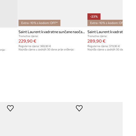
-23%
Extra -10% s kodom: OFF*
Extra -10% s kodom: OFF*
Saint Laurent kvadratne sunčane naočale
Trenutna cijena:
Trenutna cijena:
229,90 €
289,90 €
Regularna cijena:
369,90 €
Regularna cijena:
379,90 €
Najniža cijena u zadnjih 30 dana prije sniženja:
Najniža cijena u zadnjih 30 dana prije sn
enja:
239,90 €
379,90 €