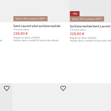
-11%
Extra -10% s kodom: OFF*
Extra -10% s kodom: OFF*
Saint Laurent pilot sunčane naočale
Sunčane naočale Saint Laurent
Trenutna cijena:
Trenutna cijena:
239,90 €
229,90 €
Regularna cijena:
379,90 €
Regularna cijena:
329,90 €
ja:
Najniža cijena u zadnjih 30 dana prije sniženja:
Najniža cijena u zadnjih 30 dana prije sniž
249,90 €
259,90 €