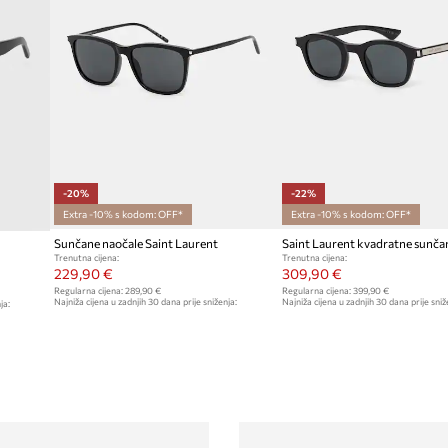
-20%
-22%
Extra -10% s kodom: OFF*
Extra -10% s kodom: OFF*
Sunčane naočale Saint Laurent
Trenutna cijena:
Trenutna cijena:
229,90 €
309,90 €
Regularna cijena:
289,90 €
Regularna cijena:
399,90 €
Najniža cijena u zadnjih 30 dana prije sniženja:
Najniža cijena u zadnjih 30 dana prije sniž
ja:
289,90 €
399,90 €