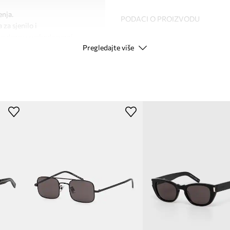
enja.
PODACI O PROIZVODU
 za sjenilo i
ane dane u svakodnevnoj
Pregledajte više
Kod proizvođača
Boja
Modna marka
ID Proizvoda