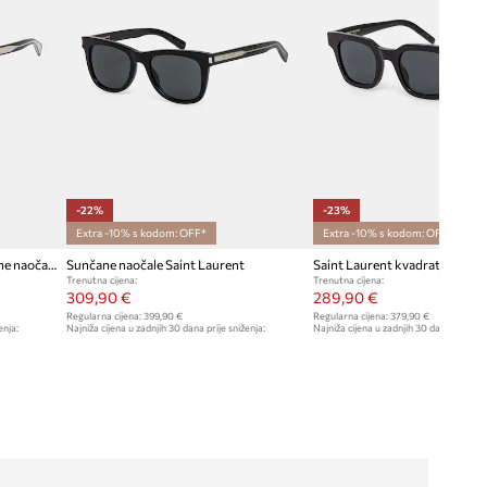
-22%
-23%
Extra -10% s kodom: OFF*
Extra -10% s kodom: OFF*
Saint Laurent kvadratne sunčane naočale
Sunčane naočale Saint Laurent
Trenutna cijena:
Trenutna cijena:
309,90 €
289,90 €
Regularna cijena:
399,90 €
Regularna cijena:
379,90 €
enja:
Najniža cijena u zadnjih 30 dana prije sniženja:
Najniža cijena u zadnjih 30 dana prije sn
399,90 €
379,90 €