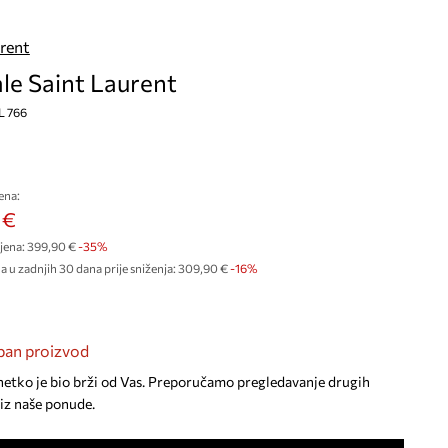
urent
le Saint Laurent
SL 766
ena:
 €
jena:
399,90 €
-35%
a u zadnjih 30 dana prije sniženja:
309,90 €
 -16%
an proizvod
netko je bio brži od Vas. Preporučamo pregledavanje drugih
iz naše ponude.