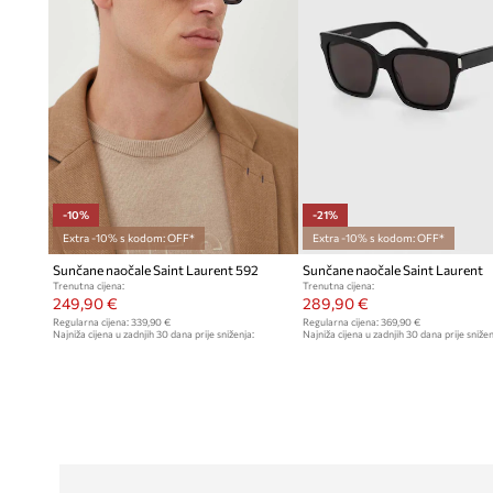
-10%
-21%
Extra -10% s kodom: OFF*
Extra -10% s kodom: OFF*
Sunčane naočale Saint Laurent 592
Sunčane naočale Saint Laurent
Trenutna cijena:
Trenutna cijena:
249,90 €
289,90 €
Regularna cijena:
339,90 €
Regularna cijena:
369,90 €
Najniža cijena u zadnjih 30 dana prije sniženja:
Najniža cijena u zadnjih 30 dana prije snižen
279,90 €
369,90 €