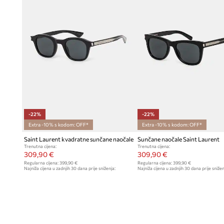
-22%
-22%
Extra -10% s kodom: OFF*
Extra -10% s kodom: OFF*
Saint Laurent kvadratne sunčane naočale
Sunčane naočale Saint Laurent
Trenutna cijena:
Trenutna cijena:
309,90 €
309,90 €
Regularna cijena:
399,90 €
Regularna cijena:
399,90 €
Najniža cijena u zadnjih 30 dana prije sniženja:
Najniža cijena u zadnjih 30 dana prije snižen
399,90 €
399,90 €