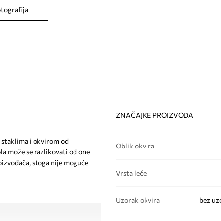
otografija
ZNAČAJKE PROIZVODA
 staklima i okvirom od
Oblik okvira
la može se razlikovati od one
roizvođača, stoga nije moguće
Vrsta leće
Uzorak okvira
bez uz