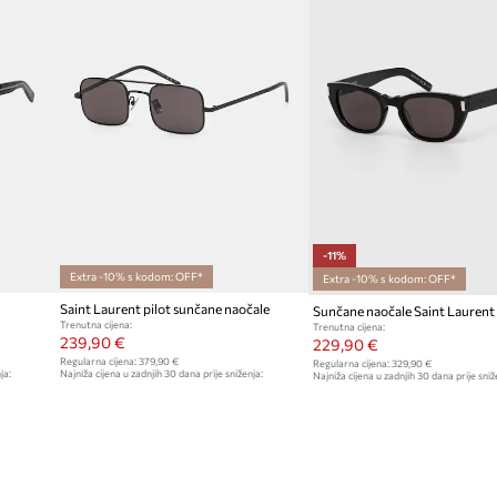
-11%
Extra -10% s kodom: OFF*
Extra -10% s kodom: OFF*
Saint Laurent pilot sunčane naočale
Sunčane naočale Saint Laurent
Trenutna cijena:
Trenutna cijena:
239,90 €
229,90 €
Regularna cijena:
379,90 €
Regularna cijena:
329,90 €
ja:
Najniža cijena u zadnjih 30 dana prije sniženja:
Najniža cijena u zadnjih 30 dana prije sniž
249,90 €
259,90 €