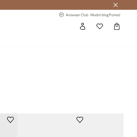
Answear Club >
-20% na prvu narudžbu >
Answear Club
Modni blog
Pomoć