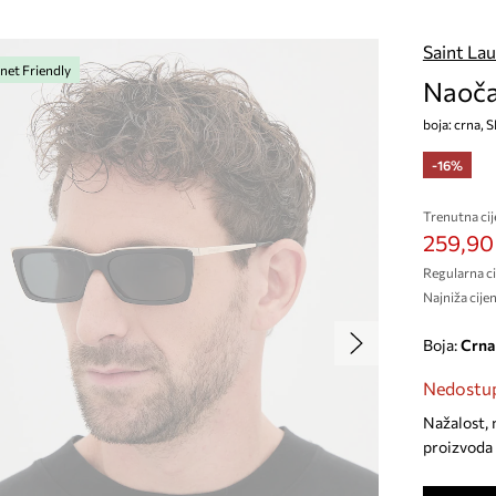
Saint La
net Friendly
Naoča
boja: crna, 
-16%
Trenutna cij
259,90
Regularna ci
Najniža cijen
Boja:
crna
Nedostup
Nažalost, 
proizvoda 