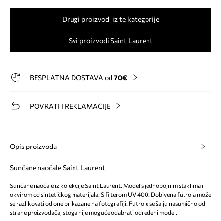
Drugi proizvodi iz te kategorije
Svi proizvodi Saint Laurent
BESPLATNA DOSTAVA od
70€
POVRATI I REKLAMACIJE
Opis proizvoda
Sunčane naočale Saint Laurent
Sunčane naočale iz kolekcije Saint Laurent. Model s jednobojnim staklima i
okvirom od sintetičkog materijala. S filterom UV 400. Dobivena futrola može
se razlikovati od one prikazane na fotografiji. Futrole se šalju nasumično od
strane proizvođača, stoga nije moguće odabrati određeni model.