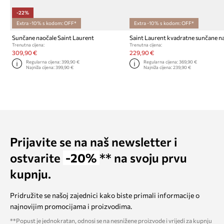
-22%
Extra -10% s kodom: OFF*
Extra -10% s kodom: OFF*
Sunčane naočale Saint Laurent
Saint Laurent kvadratne sunčane n
Trenutna cijena:
Trenutna cijena:
309,90 €
229,90 €
Regularna cijena:
399,90 €
Regularna cijena:
369,90 €
Najniža cijena:
399,90 €
Najniža cijena:
239,90 €
Prijavite se na naš newsletter i
ostvarite
-20%
** na svoju prvu
kupnju.
Pridružite se našoj zajednici kako biste primali informacije o
najnovijim promocijama i proizvodima.
**Popust je jednokratan, odnosi se na nesnižene proizvode i vrijedi za kupnju