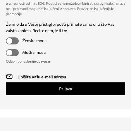
u vrijednosti od min. 80€. Popust se ne može kombinirati s drugim akcijama, a
neki proizvodi mogu biti isključeni iz popusta. Provjerite:
isključenja iz
promocije
.
Želimo da u Vašoj pristigloj pošti primate samo ono što Vas
zaista zanima. Recite nam, je li to:
Ženska moda
Muška moda
Odabir ponude nije obavezan
Prijava