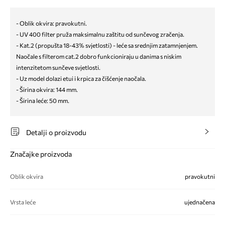
- Oblik okvira: pravokutni.
- UV 400 filter pruža maksimalnu zaštitu od sunčevog zračenja.
- Kat.2 (propušta 18-43% svjetlosti) - leće sa srednjim zatamnjenjem.
Naočale s filterom cat.2 dobro funkcioniraju u danima s niskim
intenzitetom sunčeve svjetlosti.
- Uz model dolazi etui i krpica za čišćenje naočala.
- Širina okvira: 144 mm.
- Širina leće: 50 mm.
Detalji o proizvodu
Značajke proizvoda
Oblik okvira
pravokutni
Vrsta leće
ujednačena