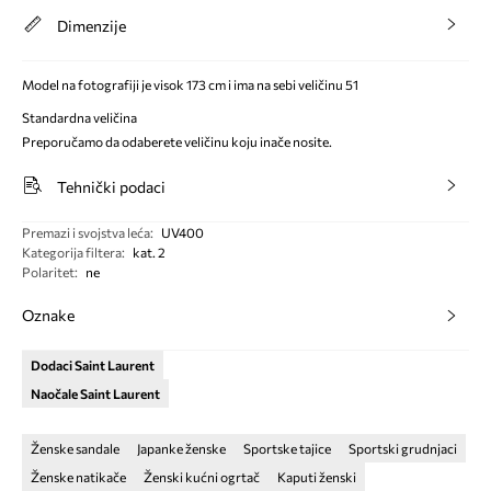
Dimenzije
Model na fotografiji je visok 173 cm i ima na sebi veličinu 51
Standardna veličina
Preporučamo da odaberete veličinu koju inače nosite.
Tehnički podaci
Premazi i svojstva leća
:
UV400
Kategorija filtera
:
kat. 2
Polaritet
:
ne
Oznake
Dodaci Saint Laurent
Naočale Saint Laurent
Ženske sandale
Japanke ženske
Sportske tajice
Sportski grudnjaci
Ženske natikače
Ženski kućni ogrtač
Kaputi ženski