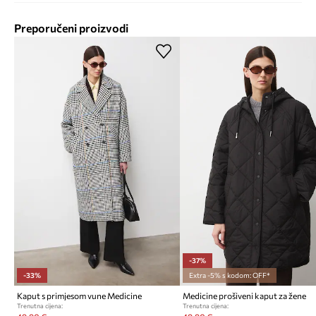
Preporučeni proizvodi
-37%
-33%
Extra -5% s kodom: OFF*
Kaput s primjesom vune Medicine
Medicine prošiveni kaput za žene
Trenutna cijena:
Trenutna cijena: