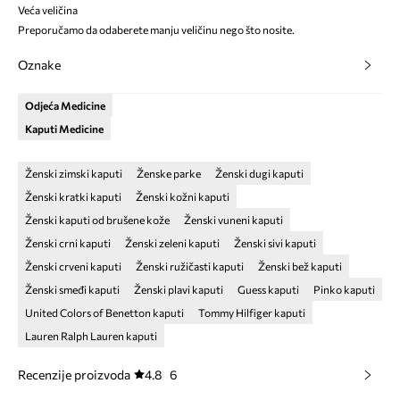
Veća veličina
Preporučamo da odaberete manju veličinu nego što nosite.
Oznake
Odjeća Medicine
Kaputi Medicine
Ženski zimski kaputi
Ženske parke
Ženski dugi kaputi
Ženski kratki kaputi
Ženski kožni kaputi
Ženski kaputi od brušene kože
Ženski vuneni kaputi
Ženski crni kaputi
Ženski zeleni kaputi
Ženski sivi kaputi
Ženski crveni kaputi
Ženski ružičasti kaputi
Ženski bež kaputi
Ženski smeđi kaputi
Ženski plavi kaputi
Guess kaputi
Pinko kaputi
United Colors of Benetton kaputi
Tommy Hilfiger kaputi
Lauren Ralph Lauren kaputi
Recenzije proizvoda
4.8
6