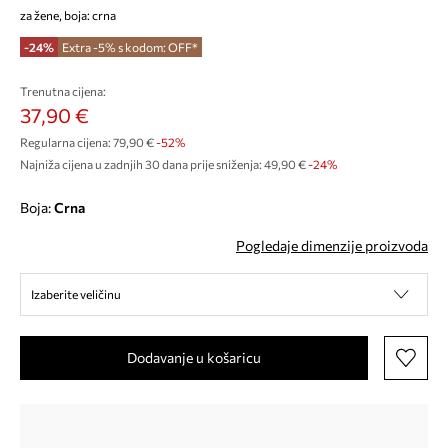
za žene, boja: crna
-24%
Extra -5% s kodom: OFF*
Trenutna cijena:
37,90 €
Regularna cijena:
79,90 €
-52%
Najniža cijena u zadnjih 30 dana prije sniženja:
49,90 €
 -24%
Boja:
crna
Pogledaje dimenzije proizvoda
Izaberite veličinu
Dodavanje u košaricu