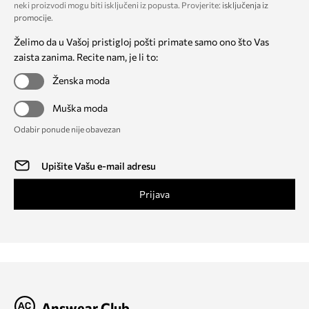
neki proizvodi mogu biti isključeni iz popusta. Provjerite:
isključenja iz
promocije
.
Želimo da u Vašoj pristigloj pošti primate samo ono što Vas
zaista zanima. Recite nam, je li to:
Ženska moda
Muška moda
Odabir ponude nije obavezan
Prijava
Answear Club