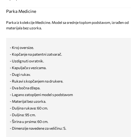
Parka Medicine
Parka iz kolekcije Medicine. Model sa srednje toplom podstavom, izrađen od
materijala bez uzorka.
- Kroj oversize.
- Kopčanje na patentni zatvarač.
- Uzdignuti ovratnik.
- Kapuljača s vezicama.
- Dugi rukav.
- Rukavi s kopčanjem na drukere.
- Dva bočna džepa.
- Lagano zatopljeni model s podstavom
- Materijal bez uzorka.
- Duljina rukava: 60 cm.
- Duljina: 95 cm.
- Širina u prsima: 60 cm.
- Dimenzije navedene za veličinu: S.