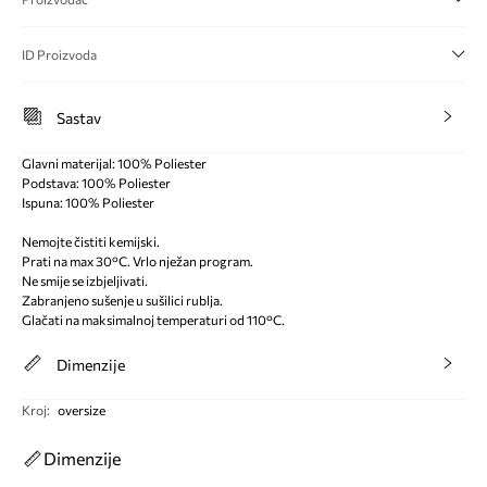
ID Proizvoda
Sastav
Glavni materijal: 100% Poliester
Podstava: 100% Poliester
Ispuna: 100% Poliester
Nemojte čistiti kemijski.
Prati na max 30°C. Vrlo nježan program.
Ne smije se izbjeljivati.
Zabranjeno sušenje u sušilici rublja.
Glačati na maksimalnoj temperaturi od 110°C.
Dimenzije
Kroj
:
oversize
Dimenzije