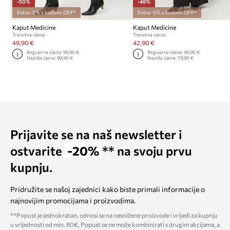
-50%
-46%
Extra -5% s kodom: OFF*
Extra -5% s kodom: OFF*
Kaput Medicine
Kaput Medicine
Trenutna cijena:
Trenutna cijena:
49,90 €
42,90 €
Regularna cijena:
99,90 €
Regularna cijena:
99,90 €
Najniža cijena:
99,90 €
Najniža cijena:
79,90 €
Prijavite se na naš newsletter i
ostvarite
-20%
** na svoju prvu
kupnju.
Pridružite se našoj zajednici kako biste primali informacije o
najnovijim promocijama i proizvodima.
**Popust je jednokratan, odnosi se na nesnižene proizvode i vrijedi za kupnju
u vrijednosti od min. 80€. Popust se ne može kombinirati s drugim akcijama, a