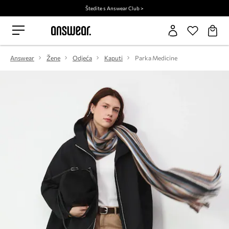
Štedite s Answear Club >
Answear
Žene
Odjeća
Kaputi
Parka Medicine