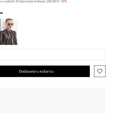
a u zadnjih 30 dana prije sniženja:
289,90 €
 -13%
na
Dodavanje u košaricu