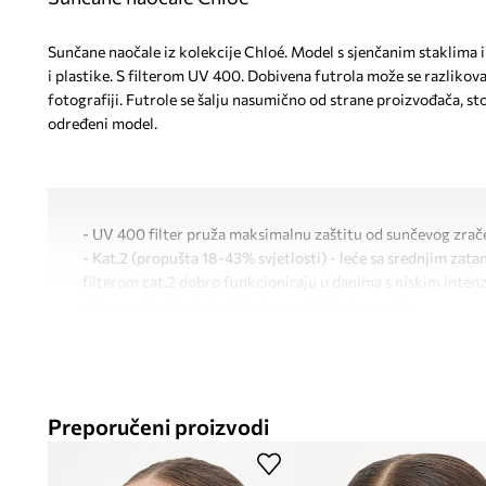
Sunčane naočale iz kolekcije Chloé. Model s sjenčanim staklima
i plastike. S filterom UV 400. Dobivena futrola može se razlikov
fotografiji. Futrole se šalju nasumično od strane proizvođača, s
određeni model.
- UV 400 filter pruža maksimalnu zaštitu od sunčevog zrač
- Kat.2 (propušta 18-43% svjetlosti) - leće sa srednjim zat
filterom cat.2 dobro funkcioniraju u danima s niskim intenz
- Uz model dolazi etui i krpica za čišćenje naočala.
- Širina okvira: 150 mm.
- Širina leće: 65 mm.
Preporučeni proizvodi