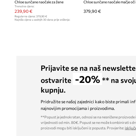
Chloe sunčane naočale za žene
Chloe sunčane naočale mačje oči
Trenutna cijena:
239,90 €
379,90 €
Regularna cijena:
379,90 €
Najniža cijena u zadnjih 30 dana prije sniženja:
249,90 €
Prijavite se na naš newslette
-20%
ostvarite
** na svoj
kupnju.
Pridružite se našoj zajednici kako biste primali in
najnovijim promocijama i proizvodima.
**Popust je jednokratan, odnosi se na nesnižene proizvode i
vrijednosti od min. 80€. Popust se ne može kombinirati s dr
proizvodi mogu biti isključeni iz popusta. Provjerite:
isključ