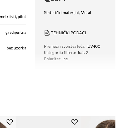
Sintetički materijal, Metal
metrijski, pilot
gradijentna
TEHNIČKI PODACI
Premazi i svojstva leća
:
UV400
bez uzorka
Kategorija filtera
:
kat. 2
Polaritet
:
ne
CH0278S
006
zlatna