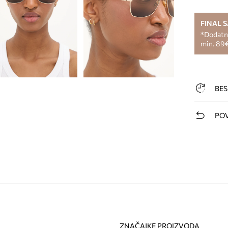
FINAL 
*Dodatni
min. 89€
BES
POV
ZNAČAJKE PROIZVODA