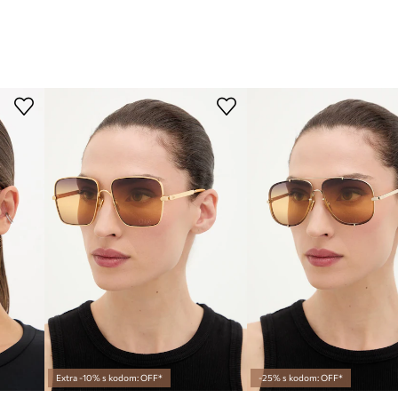
Extra -10% s kodom: OFF*
-25% s kodom: OFF*