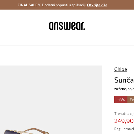
ostava i povrat (od 70€) >
FINAL SALE % Dodatni popusti u aplikaciji!
Dostava u roku 48 sati >
Otkrijte više
Štedite s 
Chloe
Sunča
za žene, boj
-13%
Ex
Trenutna cij
249,90
Regularna ci