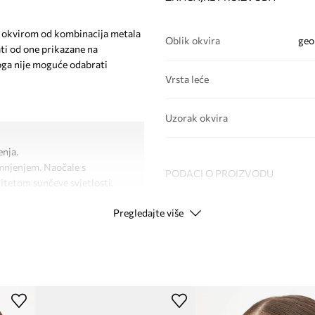
 i okvirom od kombinacija metala
Oblik okvira
geo
ati od one prikazane na
toga nije moguće odabrati
Vrsta leće
Uzorak okvira
enja.
amnjenjem. Naočale s
PODACI O PROIZVODU
itetom sunčeve svjetlosti.
Pregledajte više
Kod proizvođača
Boja proizvođača
Boja