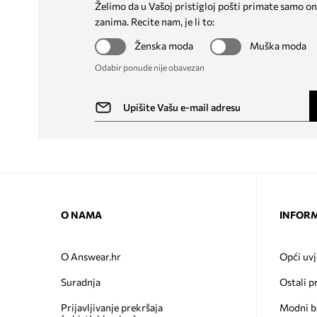
Želimo da u Vašoj pristigloj pošti primate samo on
zanima. Recite nam, je li to:
Ženska moda
Muška moda
Odabir ponude nije obavezan
O NAMA
INFORM
O Answear.hr
Opći uvj
Suradnja
Ostali p
Prijavljivanje prekršaja
Modni b