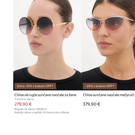
Extra -10% s kodom: OFF*
-25% s kodom: OFF*
Chloe okrugle sunčane naočale za žene
Chloe sunčane naočale mačje oči
Trenutna cijena:
279,90 €
379,90 €
Regularna cijena:
399,90 €
Najniža cijena u zadnjih 30 dana prije sniženja:
309,90 €