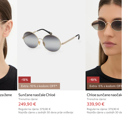
Chloe
-13%
-10%
Extra -10% s kodom: OFF*
Extra -5% s kodom: OFF*
za žene
Sunčane naočale Chloé
Chloe sunčane naočale za žen
Trenutna cijena:
Trenutna cijena:
249,90 €
339,90 €
Regularna cijena:
379,90 €
Regularna cijena:
379,90 €
Najniža cijena u zadnjih 30 dana prije sniženja:
Najniža cijena u zadnjih 30 dana prije sn
289,90 €
379,90 €