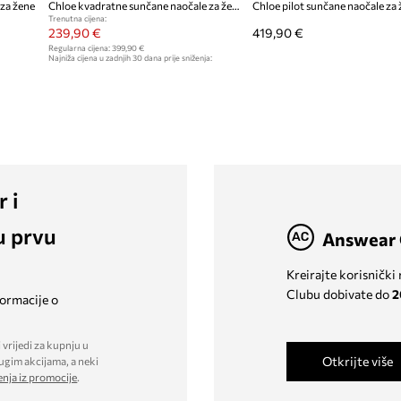
 za žene
Chloe kvadratne sunčane naočale za žene
Chloe pilot sunčane naočale za
Trenutna cijena:
239,90 €
419,90 €
Regularna cijena:
399,90 €
Najniža cijena u zadnjih 30 dana prije sniženja:
259,90 €
r i
u prvu
Answear 
Kreirajte korisnički
Clubu dobivate do
2
formacije o
 vrijedi za kupnju u
Otkrijte više
ugim akcijama, a neki
enja iz promocije
.