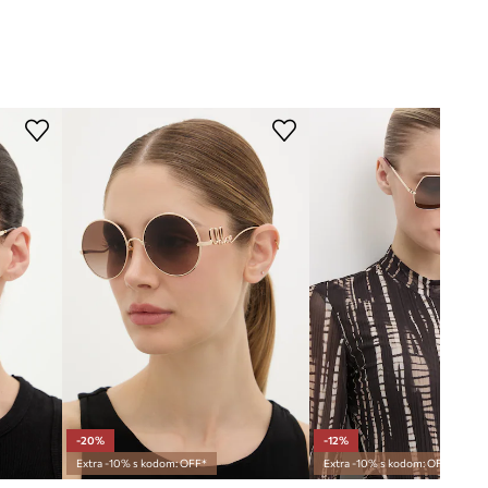
-20%
-12%
Extra -10% s kodom: OFF*
Extra -10% s kodom: OFF*