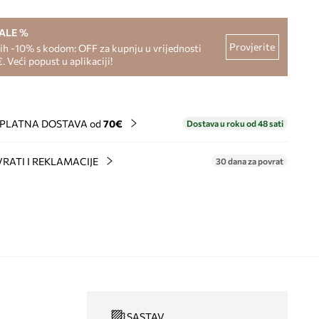
SALE %
Provjerite
h -10% s kodom: OFF za kupnju u vrijednosti
. Veći popust u aplikaciji!
PLATNA DOSTAVA od
70€
Dostava u roku od 48 sati
RATI I REKLAMACIJE
30 dana za povrat
SASTAV