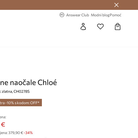
Answear Club >
-20% na prvu narudžbu >
Answear Club
Modni blog
Pomoć
ne naočale Chloé
a: zlatna, CH0278S
tra -10% s kodom: OFF*
ena:
 €
jena:
379,90 €
-34%