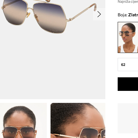
Najniža cijen
Boja:
zlat
62