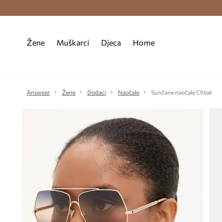
Premium Fashion Benefits >
Besplatna d
Žene
Muškarci
Djeca
Home
Answear
Žene
Dodaci
Naočale
Sunčane naočale Chloé