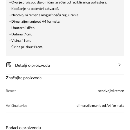
- Ovaj je proizvod djelomično izrađen od recikliranog poliestera.
- Kopčanje na patentni zatvarač.
- Neodvojivi remen s mogućnošću reguliranja.
- Dimenzije manje od A4 formata.
- Unutarnji džep.
- Dubina: 7 cm.
- Visina: 11 cm.
- Širina pri dnu: 19 cm.
Detalji o proizvodu
Značajke proizvoda
Remen
neodvojivi remen
Veličina torbe
dimenzije manje od A4 formata
Podaci o proizvodu