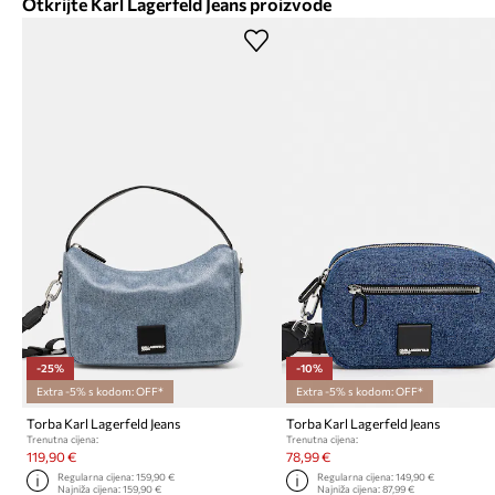
Otkrijte Karl Lagerfeld Jeans proizvode
-25%
-10%
Extra -5% s kodom: OFF*
Extra -5% s kodom: OFF*
Torba Karl Lagerfeld Jeans
Torba Karl Lagerfeld Jeans
Trenutna cijena:
Trenutna cijena:
119,90 €
78,99 €
Regularna cijena:
159,90 €
Regularna cijena:
149,90 €
Najniža cijena:
159,90 €
Najniža cijena:
87,99 €