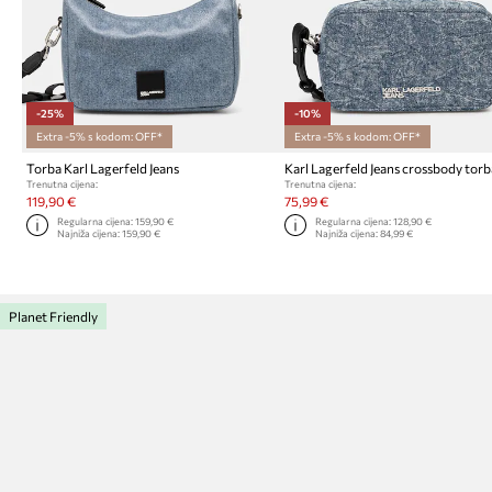
-25%
-10%
Extra -5% s kodom: OFF*
Extra -5% s kodom: OFF*
Torba Karl Lagerfeld Jeans
Trenutna cijena:
Trenutna cijena:
119,90 €
75,99 €
Regularna cijena:
159,90 €
Regularna cijena:
128,90 €
Najniža cijena:
159,90 €
Najniža cijena:
84,99 €
Planet Friendly