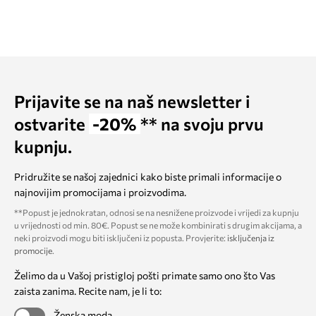
Prijavite se na naš newsletter i
ostvarite
-20%
** na svoju prvu
kupnju.
Pridružite se našoj zajednici kako biste primali informacije o
najnovijim promocijama i proizvodima.
**Popust je jednokratan, odnosi se na nesnižene proizvode i vrijedi za kupnju
u vrijednosti od min. 80€. Popust se ne može kombinirati s drugim akcijama, a
neki proizvodi mogu biti isključeni iz popusta. Provjerite:
isključenja iz
promocije
.
Želimo da u Vašoj pristigloj pošti primate samo ono što Vas
zaista zanima. Recite nam, je li to:
Ženska moda