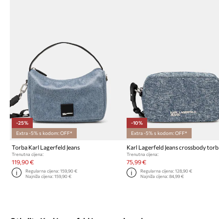
-25%
-10%
Extra -5% s kodom: OFF*
Extra -5% s kodom: OFF*
Torba Karl Lagerfeld Jeans
Trenutna cijena:
Trenutna cijena:
119,90 €
75,99 €
Regularna cijena:
159,90 €
Regularna cijena:
128,90 €
Najniža cijena:
159,90 €
Najniža cijena:
84,99 €