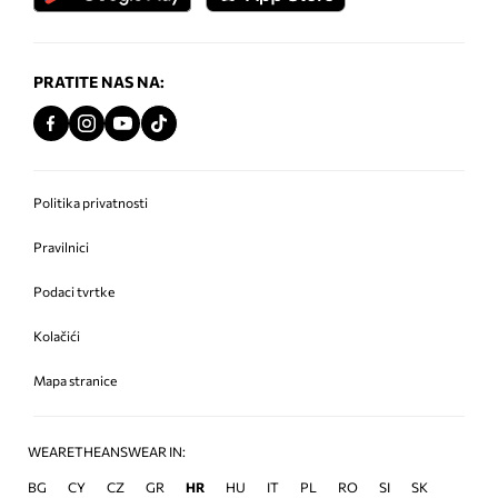
PRATITE NAS NA:
Politika privatnosti
Pravilnici
Podaci tvrtke
Kolačići
Mapa stranice
WEARETHEANSWEAR IN:
BG
CY
CZ
GR
HR
HU
IT
PL
RO
SI
SK