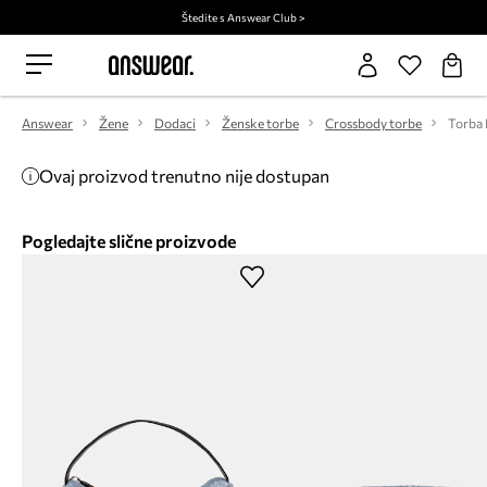
Štedite s Answear Club >
Answear
Žene
Dodaci
Ženske torbe
Crossbody torbe
Torba 
Ovaj proizvod trenutno nije dostupan
Pogledajte slične proizvode