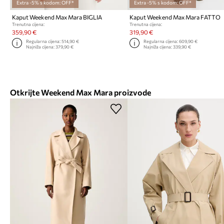
Extra -5% s kodom: OFF*
Extra -5% s kodom: OFF*
Kaput Weekend Max Mara BIGLIA
Kaput Weekend Max Mara FATTO
Trenutna cijena:
Trenutna cijena:
359,90 €
319,90 €
Regularna cijena:
514,90 €
Regularna cijena:
609,90 €
Najniža cijena:
379,90 €
Najniža cijena:
339,90 €
Otkrijte Weekend Max Mara proizvode