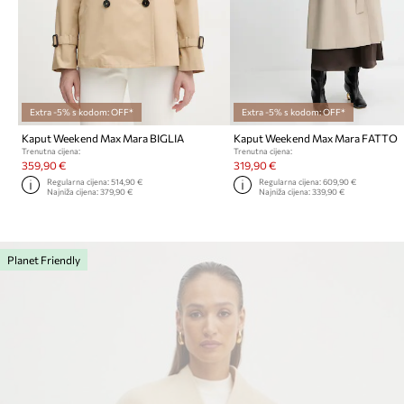
Extra -5% s kodom: OFF*
Extra -5% s kodom: OFF*
Kaput Weekend Max Mara BIGLIA
Kaput Weekend Max Mara FATTO
Trenutna cijena:
Trenutna cijena:
359,90 €
319,90 €
Regularna cijena:
514,90 €
Regularna cijena:
609,90 €
Najniža cijena:
379,90 €
Najniža cijena:
339,90 €
Planet Friendly