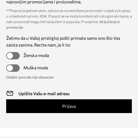
najnovijim promocijama i proizvodima.
**Popust je jednokratan, odnosi se na nesnižene proizvode i vrijedi za kupnju
u vrijednosti od min. 80€. Popust se ne može kombinirati s drugim akcijama, a
neki proizvodi mogu biti isključeni iz popusta. Provjerite:
isključenja iz
promocije
.
Želimo da u Vašoj pristigloj pošti primate samo ono što Vas
zaista zanima. Recite nam, je li to:
Ženska moda
Muška moda
Odabir ponude nije obavezan
Prijava