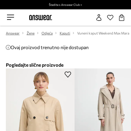
Štedite s Answear Club >
Answear
Žene
Odjeća
Kaputi
Vuneni kaput Weekend Max Mara
Ovaj proizvod trenutno nije dostupan
Pogledajte slične proizvode