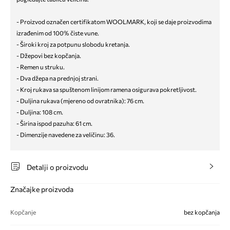
- Proizvod označen certifikatom WOOLMARK, koji se daje proizvodima
izrađenim od 100% čiste vune.
- Široki kroj za potpunu slobodu kretanja.
- Džepovi bez kopčanja.
- Remen u struku.
- Dva džepa na prednjoj strani.
- Kroj rukava sa spuštenom linijom ramena osigurava pokretljivost.
- Duljina rukava (mjereno od ovratnika): 76 cm.
- Duljina: 108 cm.
- Širina ispod pazuha: 61 cm.
- Dimenzije navedene za veličinu: 36.
Detalji o proizvodu
Značajke proizvoda
Kopčanje
bez kopčanja