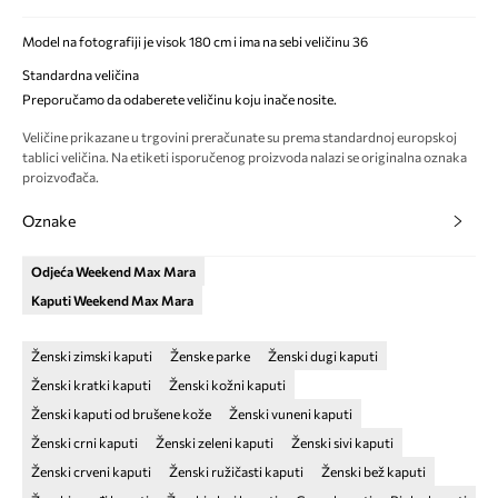
Model na fotografiji je visok 180 cm i ima na sebi veličinu 36
Standardna veličina
Preporučamo da odaberete veličinu koju inače nosite.
Veličine prikazane u trgovini preračunate su prema standardnoj europskoj
tablici veličina. Na etiketi isporučenog proizvoda nalazi se originalna oznaka
proizvođača.
Oznake
Odjeća Weekend Max Mara
Kaputi Weekend Max Mara
Ženski zimski kaputi
Ženske parke
Ženski dugi kaputi
Ženski kratki kaputi
Ženski kožni kaputi
Ženski kaputi od brušene kože
Ženski vuneni kaputi
Ženski crni kaputi
Ženski zeleni kaputi
Ženski sivi kaputi
Ženski crveni kaputi
Ženski ružičasti kaputi
Ženski bež kaputi