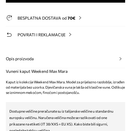
BESPLATNA DOSTAVA od
70€
POVRATI I REKLAMACIJE
Opis proizvoda
Vuneni kaput Weekend Max Mara
Kaput iz kolekcije Weekend Max Mara. Model za prijelazno razdoblje, izrađen
od materijala bez uzorka. Djevičanska vuna je lakša od klasične vune. Odlikuje
se iznimnom mekoćom, finoćom i postojanošću.
Dostupne veličine preračunate su iz talijanske veličine u standardnu
europsku veličinu. Naručena veličina može se razlikovati od one
prikazane na etiketi (IT 38/XXS = EU XS). Kako biste bili sigurni,
pogledajte tablicu veličina.