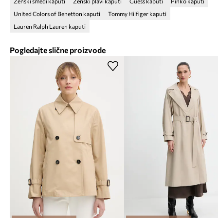
Ženski smeđi kaputi
Ženski plavi kaputi
Guess kaputi
Pinko kaputi
United Colors of Benetton kaputi
Tommy Hilfiger kaputi
Lauren Ralph Lauren kaputi
Pogledajte slične proizvode