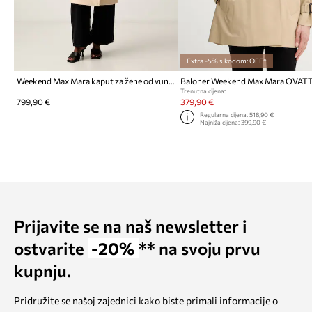
Extra -5% s kodom: OFF*
Weekend Max Mara kaput za žene od vune WKDRESINA
Baloner Weekend Max Mara OVAT
Trenutna cijena:
799,90 €
379,90 €
Regularna cijena:
518,90 €
Najniža cijena:
399,90 €
Prijavite se na naš newsletter i
ostvarite
-20%
** na svoju prvu
kupnju.
Pridružite se našoj zajednici kako biste primali informacije o