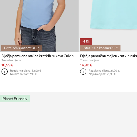
-31%
Extra -5% s kodom: OFF*
Extra -5% s kodom: OFF*
Dječja pamučna majica kratkih rukava Calvin Klein Jeans
Trenutna cijena:
Trenutna cijena:
16,99 €
14,90 €
Regularna cijena:
32,90 €
Regularna cijena:
21,90 €
Najniža cijena:
17,99 €
Najniža cijena:
21,90 €
Planet Friendly