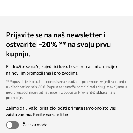
Prijavite se na naš newsletter i
ostvarite
-20%
** na svoju prvu
kupnju.
Pridružite se našoj zajednici kako biste primali informacije o
najnovijim promocijama i proizvodima.
**Popust je jednokratan, odnosi se na nesnižene proizvode i vrijedi za kupnju
u vrijednosti od min. 80€. Popust se ne može kombinirati s drugim akcijama, a
neki proizvodi mogu biti isključeni iz popusta. Provjerite:
isključenja iz
promocije
.
Želimo da u Vašoj pristigloj pošti primate samo ono što Vas
zaista zanima. Recite nam, je li to:
Ženska moda