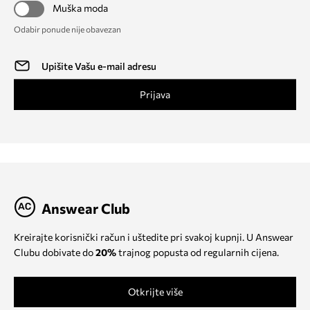
Muška moda
Odabir ponude nije obavezan
Prijava
Answear Club
Kreirajte korisnički račun i uštedite pri svakoj kupnji. U Answear
Clubu dobivate do
20%
trajnog popusta od regularnih cijena.
Otkrijte više