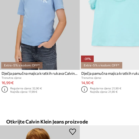
-31%
Extra -5% s kodom: OFF*
Extra -5% s kodom: OFF*
Dječja pamučna majica kratkih rukava Calvin Klein Jeans
Trenutna cijena:
Trenutna cijena:
16,99 €
14,90 €
Regularna cijena:
32,90 €
Regularna cijena:
21,90 €
Najniža cijena:
17,99 €
Najniža cijena:
21,90 €
Otkrijte Calvin Klein Jeans proizvode