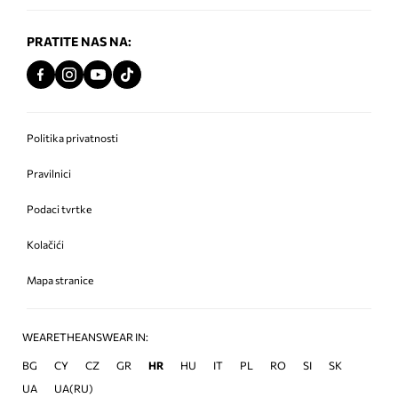
PRATITE NAS NA:
Politika privatnosti
Pravilnici
Podaci tvrtke
Kolačići
Mapa stranice
WEARETHEANSWEAR IN:
BG
CY
CZ
GR
HR
HU
IT
PL
RO
SI
SK
UA
UA(RU)