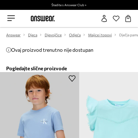
Štedite s Answear Club >
Answear
Djeca
Djevojčice
Odjeća
Majice i topovi
Ovaj proizvod trenutno nije dostupan
Pogledajte slične proizvode