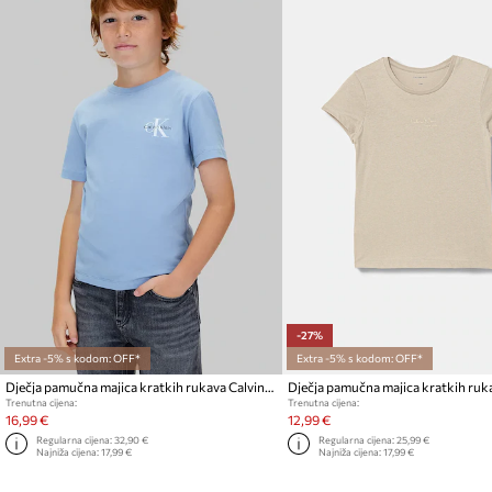
-27%
Extra -5% s kodom: OFF*
Extra -5% s kodom: OFF*
Dječja pamučna majica kratkih rukava Calvin Klein Jeans
Trenutna cijena:
Trenutna cijena:
16,99 €
12,99 €
Regularna cijena:
32,90 €
Regularna cijena:
25,99 €
Najniža cijena:
17,99 €
Najniža cijena:
17,99 €