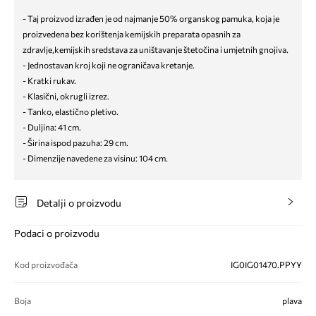
- Taj proizvod izrađen je od najmanje 50% organskog pamuka, koja je
proizvedena bez korištenja kemijskih preparata opasnih za
zdravlje,kemijskih sredstava za uništavanje štetočina i umjetnih gnojiva.
- Jednostavan kroj koji ne ograničava kretanje.
- Kratki rukav.
- Klasični, okrugli izrez.
- Tanko, elastično pletivo.
- Duljina: 41 cm.
- Širina ispod pazuha: 29 cm.
- Dimenzije navedene za visinu: 104 cm.
Detalji o proizvodu
Podaci o proizvodu
Kod proizvođača
IG0IG01470.PPYY
Boja
plava