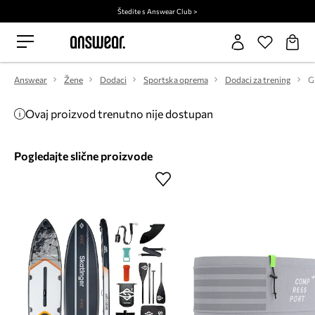
Štedite s Answear Club >
Answear
Žene
Dodaci
Sportska oprema
Dodaci za trening
G
Ovaj proizvod trenutno nije dostupan
Pogledajte slične proizvode