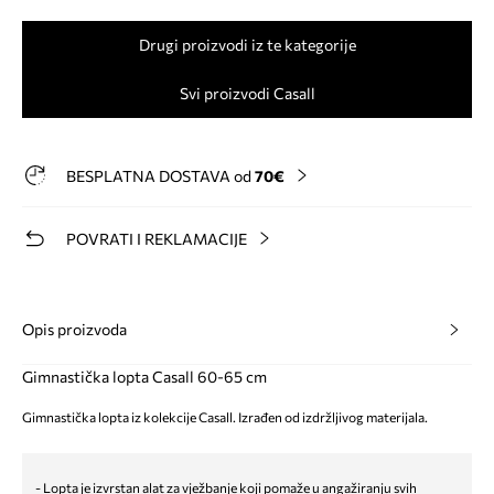
Drugi proizvodi iz te kategorije
Svi proizvodi Casall
BESPLATNA DOSTAVA od
70€
POVRATI I REKLAMACIJE
Opis proizvoda
Gimnastička lopta Casall 60-65 cm
Gimnastička lopta iz kolekcije Casall. Izrađen od izdržljivog materijala.
- Lopta je izvrstan alat za vježbanje koji pomaže u angažiranju svih