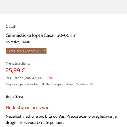
Casall
Gimnastička lopta Casall 60-65 cm
boja: siva, 54416
Extra -5% s kodom: OFF*
Trenutna cijena:
25,99 €
Regularna cijena:
42,99 €
-39%
Najniža cijena u zadnjih 30 dana prije sniženja:
26,99 €
 -3%
Boja:
siva
Nedostupan proizvod
Nažalost, netko je bio brži od Vas. Preporučamo pregledavanje
drugih proizvoda iz naše ponude.