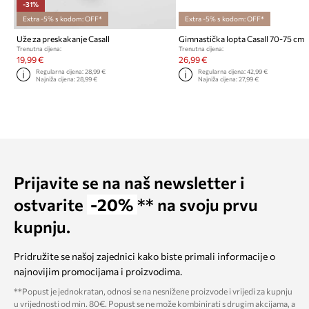
-31%
Extra -5% s kodom: OFF*
Extra -5% s kodom: OFF*
Uže za preskakanje Casall
Gimnastička lopta Casall 70-75 cm
Trenutna cijena:
Trenutna cijena:
19,99 €
26,99 €
Regularna cijena:
28,99 €
Regularna cijena:
42,99 €
Najniža cijena:
28,99 €
Najniža cijena:
27,99 €
Prijavite se na naš newsletter i
ostvarite
-20%
** na svoju prvu
kupnju.
Pridružite se našoj zajednici kako biste primali informacije o
najnovijim promocijama i proizvodima.
**Popust je jednokratan, odnosi se na nesnižene proizvode i vrijedi za kupnju
u vrijednosti od min. 80€. Popust se ne može kombinirati s drugim akcijama, a