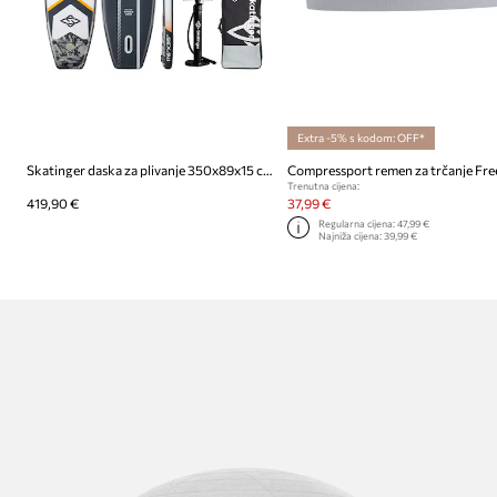
Extra -5% s kodom: OFF*
Skatinger daska za plivanje 350x89x15 cm (11'6'')
Trenutna cijena:
419,90 €
37,99 €
Regularna cijena:
47,99 €
Najniža cijena:
39,99 €