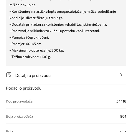
mišićnih skupina.
- Korištenje gimnastičke lopte omogućuje jačanje mišića, poboljšanje
kondicije i diverzifikaciju treninga.
- Dodatak prikladan za korištenje u rehabilitacijskim vježbama.
- Proizvod je prikladan za kućnu upotrebu kao i u teretani.
- Pumpica i čep uključeni.
- Promjer: 60-65 cm.
- Maksimalno opterećenje: 200 kg.
- Težina proizvoda: 1100 g.
Detalji o proizvodu
Podaci o proizvodu
Kod proizvođača
54416
Boja proizvođača
901
Boja
siva