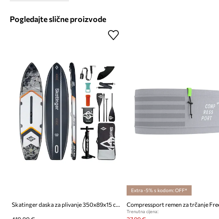
Pogledajte slične proizvode
Extra -5% s kodom: OFF*
Skatinger daska za plivanje 350x89x15 cm (11'6'')
Trenutna cijena: