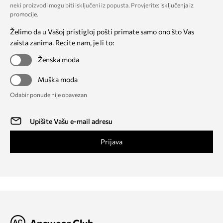
neki proizvodi mogu biti isključeni iz popusta. Provjerite:
isključenja iz
promocije
.
Želimo da u Vašoj pristigloj pošti primate samo ono što Vas
zaista zanima. Recite nam, je li to:
Ženska moda
Muška moda
Odabir ponude nije obavezan
Prijava