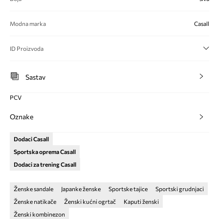
Modna marka
Casall
ID Proizvoda
Sastav
PCV
Oznake
Dodaci Casall
Sportska oprema Casall
Dodaci za trening Casall
Ženske sandale
Japanke ženske
Sportske tajice
Sportski grudnjaci
Ženske natikače
Ženski kućni ogrtač
Kaputi ženski
Ženski kombinezon