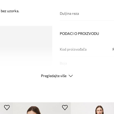
a bez uzorka.
Duljina reza
PODACI O PROIZVODU
Kod proizvođača
Boja
Pregledajte više
Modna marka
Proizvođač
ID Proizvoda