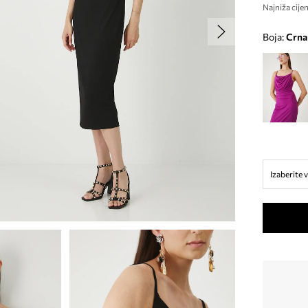
Najniža cijen
Boja:
crna
Izaberite v