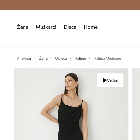
Premium Fashion Benefits >
Besplatna d
Žene
Muškarci
Djeca
Home
Answear
Žene
Odjeća
Haljine
Haljina Medicine
Video