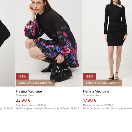
-23%
-33%
Extra -5% s kodom: OFF*
Extra -5% s kodom: OFF*
Haljina Medicine
Haljina Medicine
Trenutna cijena:
Trenutna cijena:
22,90 €
17,90 €
Regularna cijena:
49,90 €
Regularna cijena:
39,90 €
ja:
22,90 €
Najniža cijena u zadnjih 30 dana prije sniženja:
29,90 €
Najniža cijena u zadnjih 30 dana prije sniž