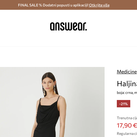
ostava i povrat (od 70€) >
FINAL SALE % Dodatni popusti u aplikaciji!
Dostava u roku 48 sati >
Otkrijte više
Štedite s 
Medicine
Halji
boja: crna, m
-21%
Trenutna cij
17,90 
Regularna ci