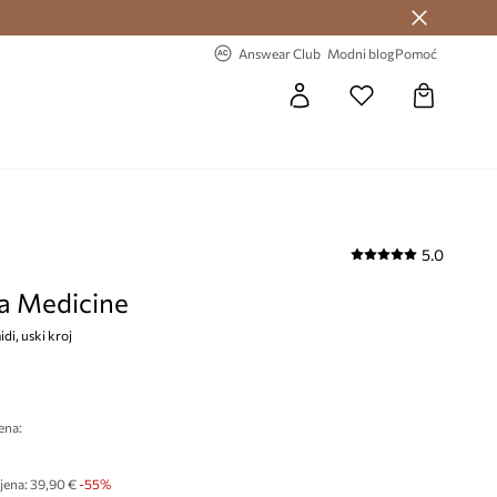
Answear Club >
-20% na prvu narudžbu >
Answear Club
Modni blog
Pomoć
5.0
na Medicine
idi, uski kroj
ena:
€
jena:
39,90 €
-55%