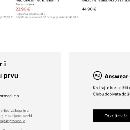
Medicine asimetrična haljina
Medicine haljina A-kroja s vis
Trenutna cijena:
22,90 €
44,90 €
Regularna cijena:
49,90 €
ja:
39,90 €
Najniža cijena u zadnjih 30 dana prije sniženja:
49,90 €
r i
u prvu
Answear 
Kreirajte korisnički
Clubu dobivate do
2
formacije o
 vrijedi za kupnju u
Otkrijte više
ugim akcijama, a neki
enja iz promocije
.