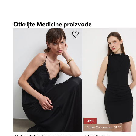
Otkrijte Medicine proizvode
-42%
Extra -5% s kodom: OFF*