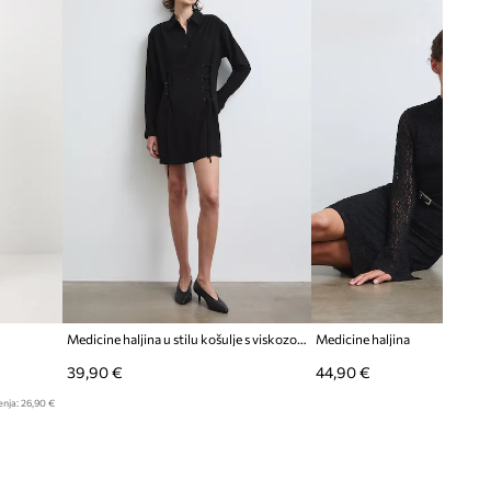
Medicine haljina u stilu košulje s viskozom
Medicine haljina
39,90 €
44,90 €
enja:
26,90 €