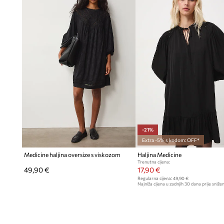
-21%
Extra -5% s kodom: OFF*
Medicine haljina oversize s viskozom
Haljina Medicine
Trenutna cijena:
49,90 €
17,90 €
Regularna cijena:
49,90 €
Najniža cijena u zadnjih 30 dana prije snižen