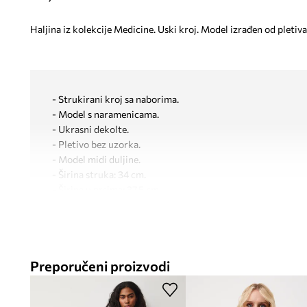
Haljina iz kolekcije Medicine. Uski kroj. Model izrađen od pletiv
- Strukirani kroj sa naborima.
- Model s naramenicama.
- Ukrasni dekolte.
- Pletivo bez uzorka.
- Model midi duljine.
- Širina struka: 34 cm.
- Širina u prsima: 37,5 cm.
- Širina u bokovima: 47 cm.
- Duljina: 115 cm.
- Dimenzije navedene za veličinu: S.
Preporučeni proizvodi