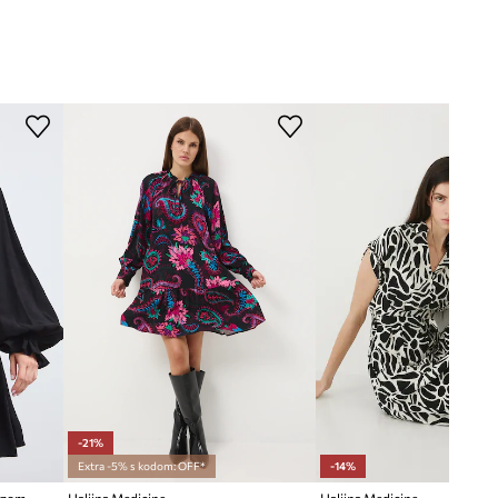
-21%
Extra -5% s kodom: OFF*
-14%