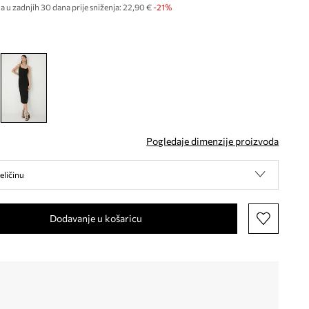
a u zadnjih 30 dana prije sniženja:
22,90 €
 -21%
Pogledaje dimenzije proizvoda
eličinu
Dodavanje u košaricu