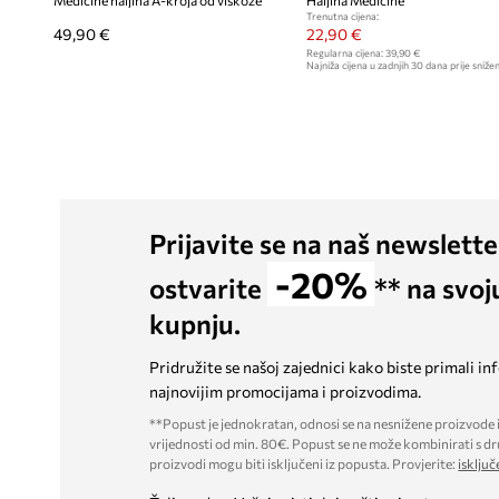
Medicine haljina A-kroja od viskoze
Haljina Medicine
Trenutna cijena:
49,90 €
22,90 €
Regularna cijena:
39,90 €
Najniža cijena u zadnjih 30 dana prije snižen
Prijavite se na naš newslette
-20%
ostvarite
** na svoj
kupnju.
Pridružite se našoj zajednici kako biste primali in
najnovijim promocijama i proizvodima.
**Popust je jednokratan, odnosi se na nesnižene proizvode i
vrijednosti od min. 80€. Popust se ne može kombinirati s dr
proizvodi mogu biti isključeni iz popusta. Provjerite:
isključ