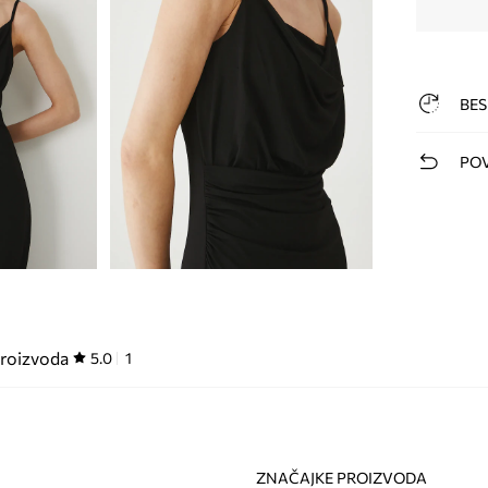
BES
POV
proizvoda
5.0
1
ZNAČAJKE PROIZVODA