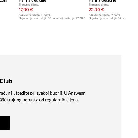
kozom
Haljina Medicine
Haljina Medicine
Trenutna cijena:
Trenutna cijena:
17,90 €
22,90 €
Regularna cijena:
44,90 €
Regularna cijena:
44,90 €
Najniža cijena u zadnjih 30 dana prije sniženja:
22,90 €
Najniža cijena u zadnjih 30 dana prije sn
Club
 račun i uštedite pri svakoj kupnji. U Answear
0%
trajnog popusta od regularnih cijena.