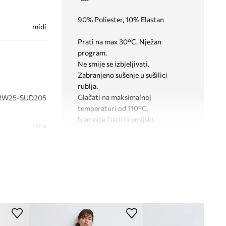
90% Poliester, 10% Elastan
midi
Prati na max 30°C. Nježan
program.
Ne smije se izbjeljivati.
Zabranjeno sušenje u sušilici
rublja.
Glačati na maksimalnoj
RW25-SUD205
temperaturi od 110°C.
Nemojte čistiti kemijski.
crna
Medicine
KROJ
Rukav
:
bez rukava
Izrez
:
četvrtasti
Kroj modela
:
strukirani