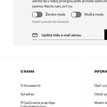
Želimo da u Vašoj pristigloj pošti primate samo on
zanima. Recite nam, je li to:
Ženska moda
Muška moda
Odabir ponude nije obavezan
O NAMA
INFORM
O Answear.hr
Opći uvj
Suradnja
Ostali p
Prijavljivanje prekršaja
Modni b
(whistleblowing)