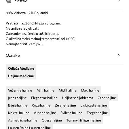
Sastav
88% Viskoza, 12% Poliamid
Prati na max 30°C. Nježan program.
Ne smije se izbjeljivati.
Zabranjeno sušenje u sušilici rublja.
Glačati na maksimalnoj temperaturi od 110°C.
Nemojte čistiti kemijski.
Oznake
Odjeća Medicine
Haljine Medicine
Večernje haljine
Mini haljine
Midi haljine
Maxi haljine
Jeans haljine
Elegantne haljine
Haljine sa šljokicama
Crne haljine
Bijele haljine
Roze haljine
Zelene haljine
Ljubičaste haljine
Koktel haljine
Vunene haljine
Svilene haljine
Treger haljine
Asimetrične haljine
Guess haljine
Tommy Hilfiger haljine
Lauren Ralph Lauren haljine