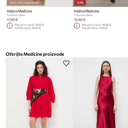
Extra -5% s kodom: OFF*
-27%
Haljina Medicine
Haljina Medicine
Trenutna cijena:
Trenutna cijena:
17,90 €
12,90 €
Regularna cijena:
39,90 €
Regularna cijena:
49,90 €
Najniža cijena:
39,90 €
Najniža cijena:
17,90 €
Otkrijte Medicine proizvode