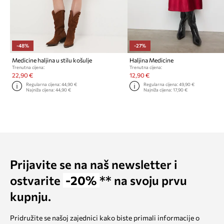
-48%
-27%
Medicine haljina u stilu košulje
Haljina Medicine
Trenutna cijena:
Trenutna cijena:
22,90 €
12,90 €
Regularna cijena:
44,90 €
Regularna cijena:
49,90 €
Najniža cijena:
44,90 €
Najniža cijena:
17,90 €
Prijavite se na naš newsletter i
ostvarite
-20%
** na svoju prvu
kupnju.
Pridružite se našoj zajednici kako biste primali informacije o