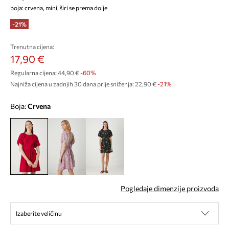
boja: crvena, mini, širi se prema dolje
-21%
Trenutna cijena:
17,90 €
Regularna cijena:
44,90 €
-60%
Najniža cijena u zadnjih 30 dana prije sniženja:
22,90 €
 -21%
Boja:
crvena
Pogledaje dimenzije proizvoda
Izaberite veličinu