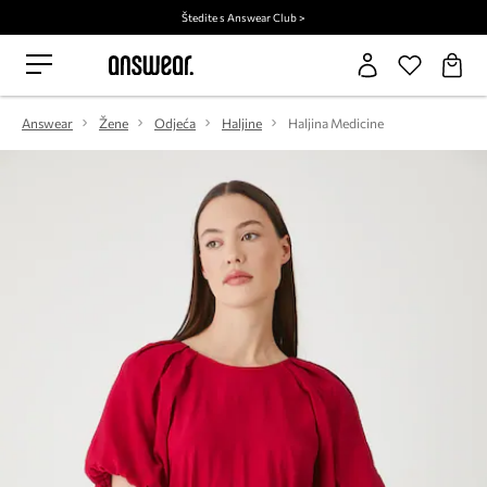
Štedite s Answear Club >
Answear
Žene
Odjeća
Haljine
Haljina Medicine