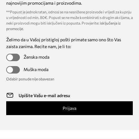
najnovijim promocijama i proizvodima.
**Popust je jednokratan, odnosi se na nesnižene proizvode i vrijedi za kupnju
u vrijednosti od min. 80€. Popust se ne može kombinirati s drugim akcijama, a
neki proizvodi mogu biti isključeni iz popusta. Provjerite:
isključenja iz
promocije
.
Želimo da u Vašoj pristigloj pošti primate samo ono što Vas
zaista zanima. Recite nam, je li to:
Ženska moda
Muška moda
Odabir ponude nije obavezan
Prijava