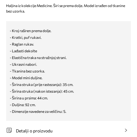
Haljina iz kolekcije Medicine. Širi se prema dolje. Model izrađen od tkanine
bez uzorka.
- Kroj raširen prema dolje.
- Kratki, puf rukavi.
- Raglan rukav.
- Lađasti dekolte
- Elastična traka na stražnjoj strani.
- Ukrasni nabori.
- Tkanina bez uzorka.
- Model mini duljine.
- Širina struka (prije rastezanja): 35 cm.
- Širina struka (nakon istezanja): 45 cm.
- Širina u prsima: 44 cm.
- Duljina: 92 cm.
- Dimenzije navedene za veličinu: S.
Detalji o proizvodu