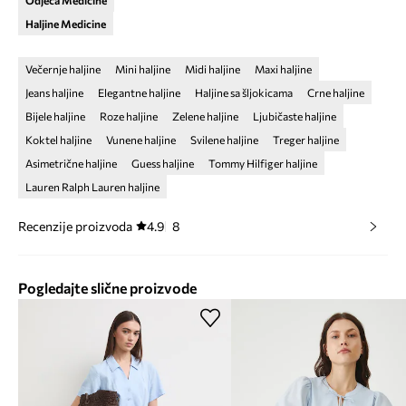
Odjeća Medicine
Haljine Medicine
Večernje haljine
Mini haljine
Midi haljine
Maxi haljine
Jeans haljine
Elegantne haljine
Haljine sa šljokicama
Crne haljine
Bijele haljine
Roze haljine
Zelene haljine
Ljubičaste haljine
Koktel haljine
Vunene haljine
Svilene haljine
Treger haljine
Asimetrične haljine
Guess haljine
Tommy Hilfiger haljine
Lauren Ralph Lauren haljine
Recenzije proizvoda
4.9
8
Pogledajte slične proizvode