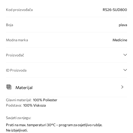
Kod proizvođača
RS26-SUD800
Boja
plava
Modna marka
Medicine
Proizvođač
ID Proizvoda
Materijal
Glavni materijal
:
100% Poliester
Podstava
:
100% Viskoza
Savjeti za njegu
:
Prati na max. temperaturi 30°C – program za osjetljivo rublje.
Ne izbjeljivati.