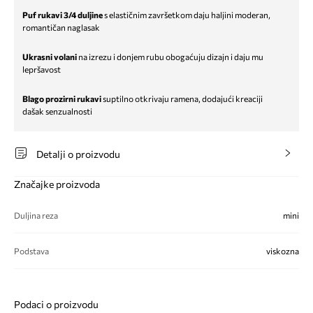
Puf rukavi 3/4 duljine
s elastičnim završetkom daju haljini moderan,
romantičan naglasak
Ukrasni volani
na izrezu i donjem rubu obogaćuju dizajn i daju mu
lepršavost
Blago prozirni rukavi
suptilno otkrivaju ramena, dodajući kreaciji
dašak senzualnosti
Detalji o proizvodu
Značajke proizvoda
Duljina reza
mini
Podstava
viskozna
Podaci o proizvodu