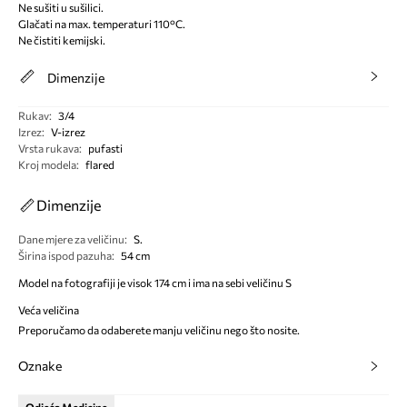
Ne sušiti u sušilici.
Glačati na max. temperaturi 110°C.
Ne čistiti kemijski.
Dimenzije
Rukav
:
3/4
Izrez
:
V-izrez
Vrsta rukava
:
pufasti
Kroj modela
:
flared
Dimenzije
Dane mjere za veličinu
:
S.
Širina ispod pazuha
:
54 cm
Model na fotografiji je visok 174 cm i ima na sebi veličinu S
Veća veličina
Preporučamo da odaberete manju veličinu nego što nosite.
Oznake