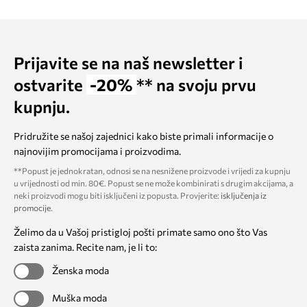
Prijavite se na naš newsletter i
ostvarite
-20%
** na svoju prvu
kupnju.
Pridružite se našoj zajednici kako biste primali informacije o
najnovijim promocijama i proizvodima.
**Popust je jednokratan, odnosi se na nesnižene proizvode i vrijedi za kupnju
u vrijednosti od min. 80€. Popust se ne može kombinirati s drugim akcijama, a
neki proizvodi mogu biti isključeni iz popusta. Provjerite:
isključenja iz
promocije
.
Želimo da u Vašoj pristigloj pošti primate samo ono što Vas
zaista zanima. Recite nam, je li to:
Ženska moda
Muška moda