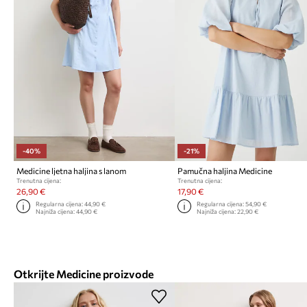
-40%
-21%
Medicine ljetna haljina s lanom
Pamučna haljina Medicine
Trenutna cijena:
Trenutna cijena:
26,90 €
17,90 €
Regularna cijena:
44,90 €
Regularna cijena:
54,90 €
Najniža cijena:
44,90 €
Najniža cijena:
22,90 €
Otkrijte Medicine proizvode