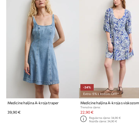
-34%
Extra -5% s kodom: OFF*
Medicine haljina A-kroja traper
Medicine haljina A-kroja s viskozo
Trenutna cijena:
39,90 €
22,90 €
Regularna cijena:
34,90 €
Najniža cijena:
34,90 €