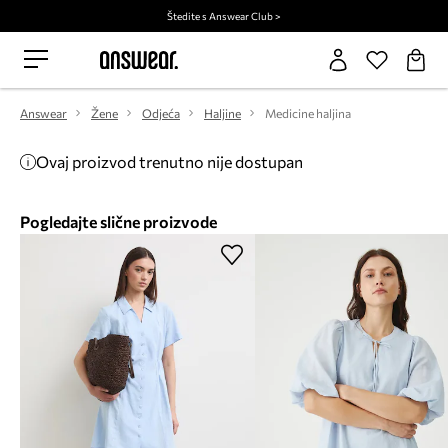
Štedite s Answear Club >
Answear
Žene
Odjeća
Haljine
Medicine haljina
Ovaj proizvod trenutno nije dostupan
Pogledajte slične proizvode