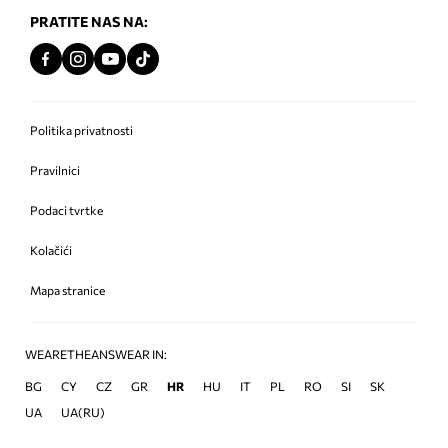
PRATITE NAS NA:
Politika privatnosti
Pravilnici
Podaci tvrtke
Kolačići
Mapa stranice
WEARETHEANSWEAR IN:
BG
CY
CZ
GR
HR
HU
IT
PL
RO
SI
SK
UA
UA(RU)