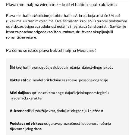
Plava mini haljina Medicine – koktel haljina s puf rukavima
Plava mini haljina Medicine je koktel haljina A-kroja koja se ističe 3/4 puf
rukavima i ukrasnim volanima. Ovaj šarmantni kroj, s V-izrezom i podstavom
od viskoze, osigurava udobnost nošenja i naglašava ženstveni stil. Savršen je
izbor za posebne prigode kao što su zabave, društvena okupljanja ili
romantične večere.
Po čemu se ističe plava koktel haljina Medicine?
Širi kroj
haljine omogućuje slobodu kretanja i daje stylingu lakoću
Koktel stil
čini model prikladnim za zabave i posebne događaje
Mini duljina
suptilno otkriva noge, dajući cjelokupnom izgledu
mladenački karakter
V-izrez
optički izdužuje vrat, dodajući eleganciju i nježnost
Podstava od viskoze
osigurava prozračnost i udobnost nošenja
tijekom cijelog dana