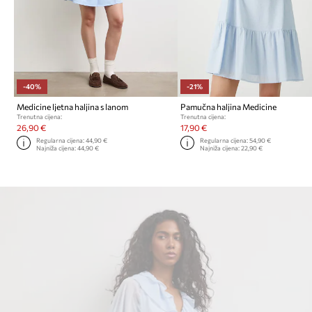
-40%
-21%
Medicine ljetna haljina s lanom
Pamučna haljina Medicine
Trenutna cijena:
Trenutna cijena:
26,90 €
17,90 €
Regularna cijena:
44,90 €
Regularna cijena:
54,90 €
Najniža cijena:
44,90 €
Najniža cijena:
22,90 €