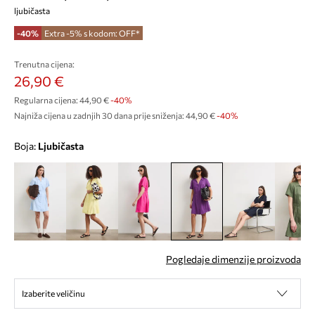
ljubičasta
-40%
Extra -5% s kodom: OFF*
Trenutna cijena:
26,90 €
Regularna cijena:
44,90 €
-40%
Najniža cijena u zadnjih 30 dana prije sniženja:
44,90 €
 -40%
Boja:
ljubičasta
Pogledaje dimenzije proizvoda
Izaberite veličinu