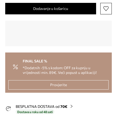
Dodavanje u košaricu
FINAL SALE %
*Dodatnih -5% s kodom: OFF za kupnju u
vrijednosti min. 89€. Veći popust u aplikaciji!
Provjerite
BESPLATNA DOSTAVA od
70€
Dostava u roku od 48 sati