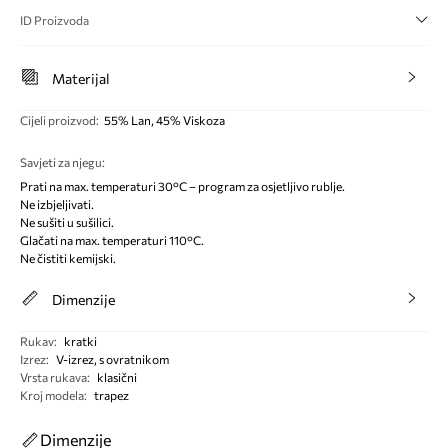
ID Proizvoda
Materijal
Cijeli proizvod
:
55% Lan, 45% Viskoza
Savjeti za njegu
:
Prati na max. temperaturi 30°C – program za osjetljivo rublje.
Ne izbjeljivati.
Ne sušiti u sušilici.
Glačati na max. temperaturi 110°C.
Ne čistiti kemijski.
Dimenzije
Rukav
:
kratki
Izrez
:
V-izrez, s ovratnikom
Vrsta rukava
:
klasični
Kroj modela
:
trapez
Dimenzije