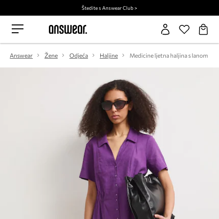
Štedite s Answear Club >
Answear
Žene
Odjeća
Haljine
Medicine ljetna haljina s lanom