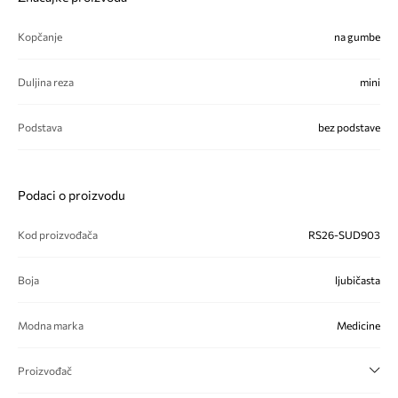
Kopčanje
na gumbe
Duljina reza
mini
Podstava
bez podstave
Podaci o proizvodu
Kod proizvođača
RS26-SUD903
Boja
ljubičasta
Modna marka
Medicine
Proizvođač