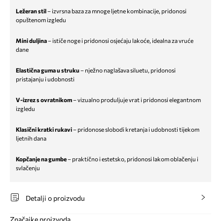
Ležeran stil
– izvrsna baza za mnoge ljetne kombinacije, pridonosi
opuštenom izgledu
Mini duljina
– ističe noge i pridonosi osjećaju lakoće, idealna za vruće
dane
Elastična guma u struku
– nježno naglašava siluetu, pridonosi
pristajanju i udobnosti
V-izrez s ovratnikom
– vizualno produljuje vrat i pridonosi elegantnom
izgledu
Klasični kratki rukavi
– pridonose slobodi kretanja i udobnosti tijekom
ljetnih dana
Kopčanje na gumbe
– praktično i estetsko, pridonosi lakom oblačenju i
svlačenju
Detalji o proizvodu
Značajke proizvoda