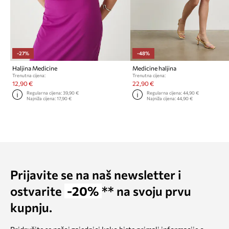
-27%
-48%
Haljina Medicine
Medicine haljina
Trenutna cijena:
Trenutna cijena:
12,90 €
22,90 €
Regularna cijena:
39,90 €
Regularna cijena:
44,90 €
Najniža cijena:
17,90 €
Najniža cijena:
44,90 €
Prijavite se na naš newsletter i
ostvarite
-20%
** na svoju prvu
kupnju.