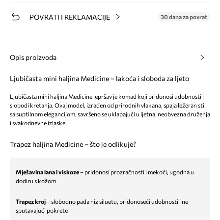
POVRATI I REKLAMACIJE
30 dana za povrat
Opis proizvoda
Ljubičasta mini haljina Medicine – lakoća i sloboda za ljeto
Ljubičasta mini haljina Medicine lepršav je komad koji pridonosi udobnosti i
slobodi kretanja. Ovaj model, izrađen od prirodnih vlakana, spaja ležeran stil
sa suptilnom elegancijom, savršeno se uklapajući u ljetna, neobvezna druženja
i svakodnevne izlaske.
Trapez haljina Medicine – što je odlikuje?
Mješavina lana i viskoze
– pridonosi prozračnosti i mekoći, ugodna u
dodiru s kožom
Trapez kroj
– slobodno pada niz siluetu, pridonoseći udobnosti i ne
sputavajući pokrete