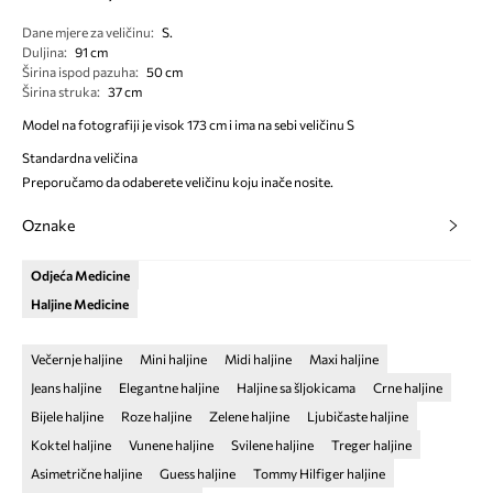
Dane mjere za veličinu
:
S.
Duljina
:
91 cm
Širina ispod pazuha
:
50 cm
Širina struka
:
37 cm
Model na fotografiji je visok 173 cm i ima na sebi veličinu S
Standardna veličina
Preporučamo da odaberete veličinu koju inače nosite.
Oznake
Odjeća Medicine
Haljine Medicine
Večernje haljine
Mini haljine
Midi haljine
Maxi haljine
Jeans haljine
Elegantne haljine
Haljine sa šljokicama
Crne haljine
Bijele haljine
Roze haljine
Zelene haljine
Ljubičaste haljine
Koktel haljine
Vunene haljine
Svilene haljine
Treger haljine
Asimetrične haljine
Guess haljine
Tommy Hilfiger haljine