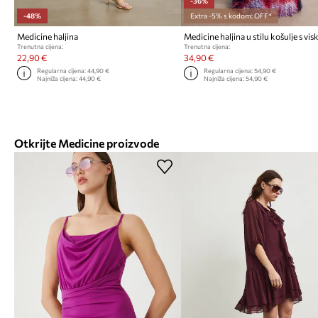
-36%
-48%
Extra -5% s kodom: OFF*
Medicine haljina
Medicine haljina u stilu košulje s v
Trenutna cijena:
Trenutna cijena:
22,90 €
34,90 €
Regularna cijena:
44,90 €
Regularna cijena:
54,90 €
Najniža cijena:
44,90 €
Najniža cijena:
54,90 €
Otkrijte Medicine proizvode