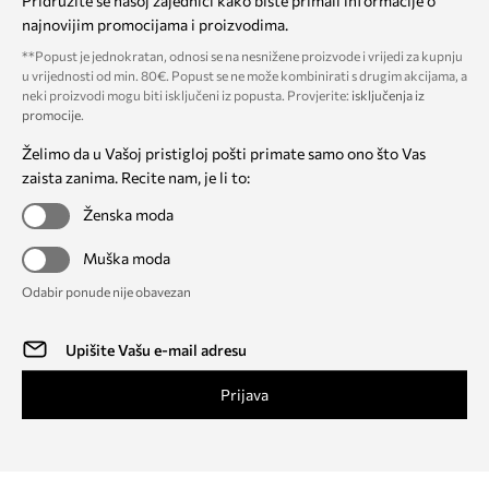
Pridružite se našoj zajednici kako biste primali informacije o
najnovijim promocijama i proizvodima.
**Popust je jednokratan, odnosi se na nesnižene proizvode i vrijedi za kupnju
u vrijednosti od min. 80€. Popust se ne može kombinirati s drugim akcijama, a
neki proizvodi mogu biti isključeni iz popusta. Provjerite:
isključenja iz
promocije
.
Želimo da u Vašoj pristigloj pošti primate samo ono što Vas
zaista zanima. Recite nam, je li to:
Ženska moda
Muška moda
Odabir ponude nije obavezan
Prijava