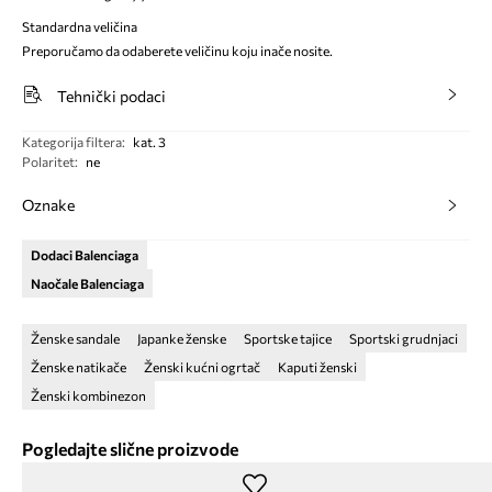
Standardna veličina
Preporučamo da odaberete veličinu koju inače nosite.
Tehnički podaci
Kategorija filtera
:
kat. 3
Polaritet
:
ne
Oznake
Dodaci Balenciaga
Naočale Balenciaga
Ženske sandale
Japanke ženske
Sportske tajice
Sportski grudnjaci
Ženske natikače
Ženski kućni ogrtač
Kaputi ženski
Ženski kombinezon
Pogledajte slične proizvode