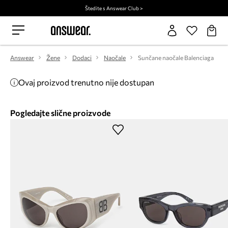
Štedite s Answear Club >
Answear
Žene
Dodaci
Naočale
Sunčane naočale Balenciaga
Ovaj proizvod trenutno nije dostupan
Pogledajte slične proizvode