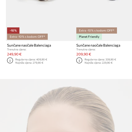
-10%
Extra -10% s kodom: OFF*
Extra -10% s kodom: OFF*
Planet Friendly
Sunčane naočale Balenciaga
Sunčane naočale Balenciaga
Trenutna cijena:
Trenutna cijena:
249,90 €
209,90 €
Regularna cijena:
409,90 €
Regularna cijena:
339,90 €
Najniža cijena:
279,90 €
Najniža cijena:
229,90 €