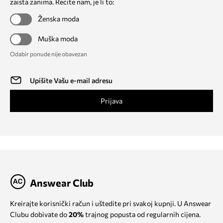
zaista zanima. Recite nam, je li to:
Ženska moda
Muška moda
Odabir ponude nije obavezan
Prijava
Answear Club
Kreirajte korisnički račun i uštedite pri svakoj kupnji. U Answear
Clubu dobivate do
20%
trajnog popusta od regularnih cijena.