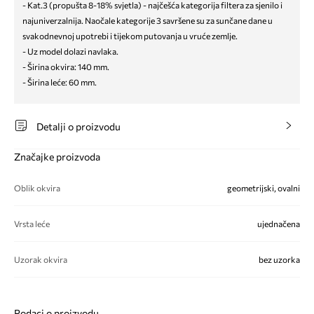
- Kat.3 (propušta 8-18% svjetla) - najčešća kategorija filtera za sjenilo i
najuniverzalnija. Naočale kategorije 3 savršene su za sunčane dane u
svakodnevnoj upotrebi i tijekom putovanja u vruće zemlje.
- Uz model dolazi navlaka.
- Širina okvira: 140 mm.
- Širina leće: 60 mm.
Detalji o proizvodu
Značajke proizvoda
Oblik okvira
geometrijski, ovalni
Vrsta leće
ujednačena
Uzorak okvira
bez uzorka
Podaci o proizvodu