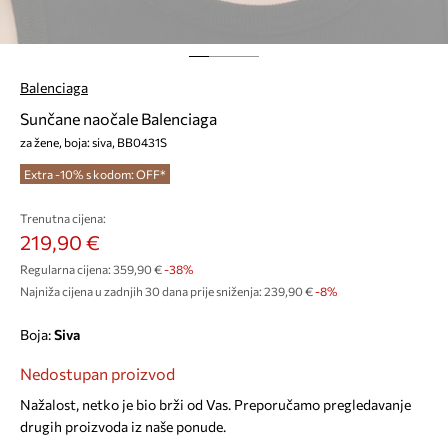
Balenciaga
Sunčane naočale Balenciaga
za žene, boja: siva, BB0431S
Extra -10% s kodom: OFF*
Trenutna cijena:
219,90 €
Regularna cijena:
359,90 €
-38%
Najniža cijena u zadnjih 30 dana prije sniženja:
239,90 €
 -8%
Boja:
siva
Nedostupan proizvod
Nažalost, netko je bio brži od Vas. Preporučamo pregledavanje
drugih proizvoda iz naše ponude.