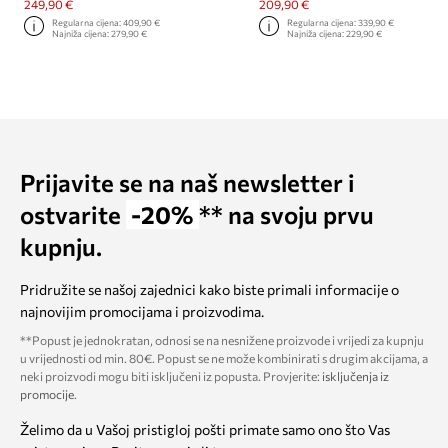
249,90 €
209,90 €
Regularna cijena:
409,90 €
Regularna cijena:
339,90 €
Najniža cijena:
279,90 €
Najniža cijena:
229,90 €
Prijavite se na naš newsletter i
ostvarite
-20%
** na svoju prvu
kupnju.
Pridružite se našoj zajednici kako biste primali informacije o
najnovijim promocijama i proizvodima.
**Popust je jednokratan, odnosi se na nesnižene proizvode i vrijedi za kupnju
u vrijednosti od min. 80€. Popust se ne može kombinirati s drugim akcijama, a
neki proizvodi mogu biti isključeni iz popusta. Provjerite:
isključenja iz
promocije
.
Želimo da u Vašoj pristigloj pošti primate samo ono što Vas