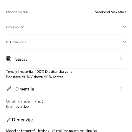
Modna marka
Weekend Max Mara
Proizvođač
ID Proizvoda
Sastav
Temeljni materijal: 100% Djevičanska vuna
Podstava: 50% Viskoza, 50% Acetat
Dimenzije
Ovratnik i reveri
:
klasični
Kroj
:
oversize
Dimenzije
Model na fotografiji je visok 175 cm i ima na sebi veličinu 34