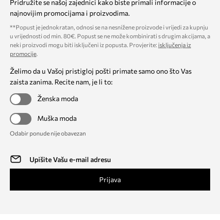
Pridružite se našoj zajednici kako biste primali informacije o
najnovijim promocijama i proizvodima.
**Popust je jednokratan, odnosi se na nesnižene proizvode i vrijedi za kupnju
u vrijednosti od min. 80€. Popust se ne može kombinirati s drugim akcijama, a
neki proizvodi mogu biti isključeni iz popusta. Provjerite:
isključenja iz
promocije
.
Želimo da u Vašoj pristigloj pošti primate samo ono što Vas
zaista zanima. Recite nam, je li to:
Ženska moda
Muška moda
Odabir ponude nije obavezan
Prijava