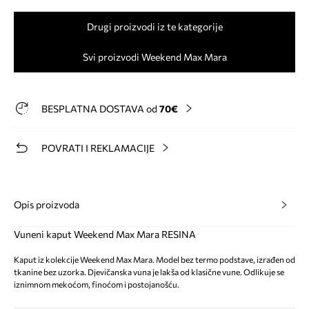
Drugi proizvodi iz te kategorije
Svi proizvodi Weekend Max Mara
BESPLATNA DOSTAVA od
70€
POVRATI I REKLAMACIJE
Opis proizvoda
Vuneni kaput Weekend Max Mara RESINA
Kaput iz kolekcije Weekend Max Mara. Model bez termo podstave, izrađen od
tkanine bez uzorka. Djevičanska vuna je lakša od klasične vune. Odlikuje se
iznimnom mekoćom, finoćom i postojanošću.