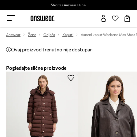
Štedite s Answear Club >
Answear
Žene
Odjeća
Kaputi
Ovaj proizvod trenutno nije dostupan
Pogledajte slične proizvode