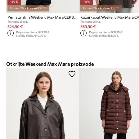
-50%
-17%
Extra -5% s kodom: OFF*
Extra -5% s kodom: OFF*
Pernata jakna Weekend Max Mara CERBERO
Trenutna cijena:
Trenutna cijena:
324,90 €
569,90 €
Regularna cijena:
649,90 €
Regularna cijena:
688,90 €
Najniža cijena:
649,90 €
Najniža cijena:
688,90 €
Otkrijte Weekend Max Mara proizvode