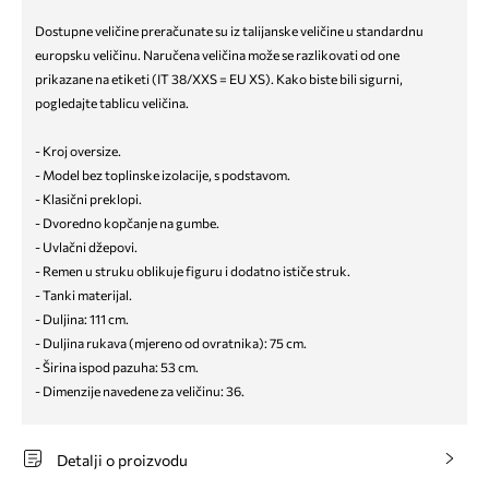
Dostupne veličine preračunate su iz talijanske veličine u standardnu
europsku veličinu. Naručena veličina može se razlikovati od one
prikazane na etiketi (IT 38/XXS = EU XS). Kako biste bili sigurni,
pogledajte tablicu veličina.
- Kroj oversize.
- Model bez toplinske izolacije, s podstavom.
- Klasični preklopi.
- Dvoredno kopčanje na gumbe.
- Uvlačni džepovi.
- Remen u struku oblikuje figuru i dodatno ističe struk.
- Tanki materijal.
- Duljina: 111 cm.
- Duljina rukava (mjereno od ovratnika): 75 cm.
- Širina ispod pazuha: 53 cm.
- Dimenzije navedene za veličinu: 36.
Detalji o proizvodu