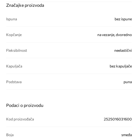
Značajke proizvoda
Ispuna
bez ispune
Kopčanje
na vezanje, dvoredno
Fleksibilnost
neelastični
Kapuljača
bez kapuljače
Podstava
puna
Podaci o proizvodu
Kod proizvođača
2525016031600
Boja
smeđa