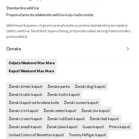
Standardna veličina
Preporučamo da odaberete veličinu koju inače nosite.
Veličine prikazane u trgovini preračunate su prema standardnoj europskoj
tablici veličina. Na etiketi isporučenog proizvoda nalazi se originalna oznaka
proizvođača.
Oznake
Odjeća Weekend Max Mara
Kaputi Weekend Max Mara
Ženski zimski kaputi
Ženske parke
Ženski dugi kaputi
Ženski kratki kaputi
Ženski kožni kaputi
Ženski kaputi od brušene kože
Ženski vuneni kaputi
Ženski crni kaputi
Ženski zeleni kaputi
Ženski sivi kaputi
Ženski crveni kaputi
Ženski ružičasti kaputi
Ženski bež kaputi
Ženski smeđi kaputi
Ženski plavi kaputi
Guess kaputi
Pinko kaputi
United Colors of Benetton kaputi
Tommy Hilfiger kaputi