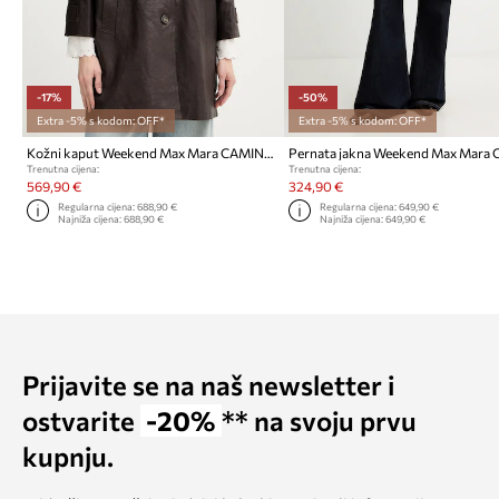
-17%
-50%
Extra -5% s kodom: OFF*
Extra -5% s kodom: OFF*
Kožni kaput Weekend Max Mara CAMINO
Trenutna cijena:
Trenutna cijena:
569,90 €
324,90 €
Regularna cijena:
688,90 €
Regularna cijena:
649,90 €
Najniža cijena:
688,90 €
Najniža cijena:
649,90 €
Prijavite se na naš newsletter i
ostvarite
-20%
** na svoju prvu
kupnju.