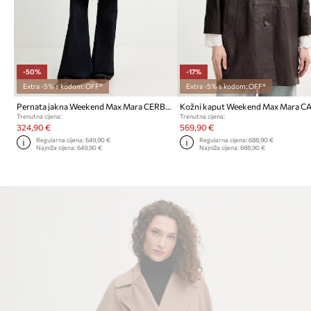
-50%
-17%
Extra -5% s kodom: OFF*
Extra -5% s kodom: OFF*
Pernata jakna Weekend Max Mara CERBERO
Trenutna cijena:
Trenutna cijena:
324,90 €
569,90 €
Regularna cijena:
649,90 €
Regularna cijena:
688,90 €
Najniža cijena:
649,90 €
Najniža cijena:
688,90 €