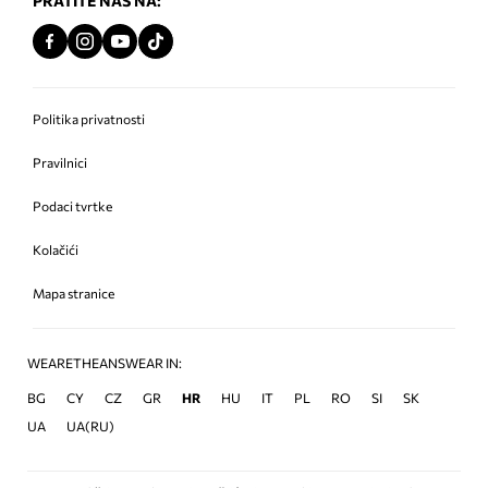
PRATITE NAS NA:
Politika privatnosti
Pravilnici
Podaci tvrtke
Kolačići
Mapa stranice
WEARETHEANSWEAR IN:
BG
CY
CZ
GR
HR
HU
IT
PL
RO
SI
SK
UA
UA(RU)