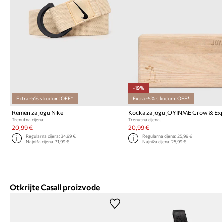
-19%
Extra -5% s kodom: OFF*
Extra -5% s kodom: OFF*
Remen za jogu Nike
Kocka za jogu JOYINME Grow & E
Trenutna cijena:
Trenutna cijena:
20,99 €
20,99 €
Regularna cijena:
34,99 €
Regularna cijena:
25,99 €
Najniža cijena:
21,99 €
Najniža cijena:
25,99 €
Otkrijte Casall proizvode