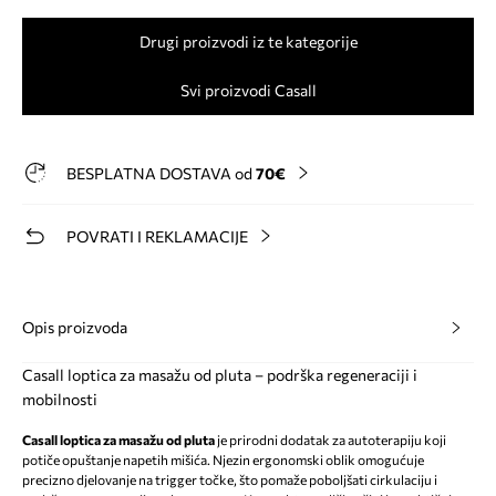
Drugi proizvodi iz te kategorije
Svi proizvodi Casall
BESPLATNA DOSTAVA od
70€
POVRATI I REKLAMACIJE
Opis proizvoda
Casall loptica za masažu od pluta – podrška regeneraciji i
mobilnosti
Casall loptica za masažu od pluta
je prirodni dodatak za autoterapiju koji
potiče opuštanje napetih mišića. Njezin ergonomski oblik omogućuje
precizno djelovanje na trigger točke, što pomaže poboljšati cirkulaciju i