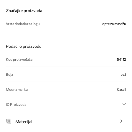
Značajke proizvoda
Vrsta dodatka za jogu
lopte za masažu
Podaci o proizvodu
Kod proizvođača
54112
Boja
bež
Modna marka
Casall
ID Proizvoda
Materijal