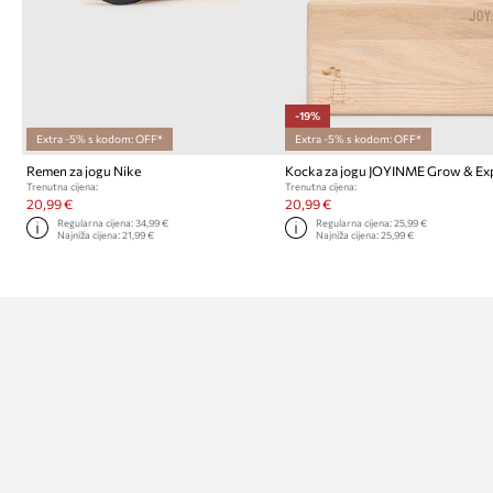
-19%
Extra -5% s kodom: OFF*
Extra -5% s kodom: OFF*
Remen za jogu Nike
Kocka za jogu JOYINME Grow & E
Trenutna cijena:
Trenutna cijena:
20,99 €
20,99 €
Regularna cijena:
34,99 €
Regularna cijena:
25,99 €
Najniža cijena:
21,99 €
Najniža cijena:
25,99 €