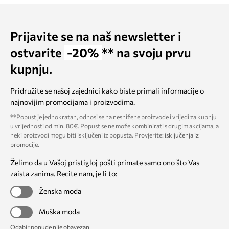
Prijavite se na naš newsletter i
ostvarite
-20%
** na svoju prvu
kupnju.
Pridružite se našoj zajednici kako biste primali informacije o
najnovijim promocijama i proizvodima.
**Popust je jednokratan, odnosi se na nesnižene proizvode i vrijedi za kupnju
u vrijednosti od min. 80€. Popust se ne može kombinirati s drugim akcijama, a
neki proizvodi mogu biti isključeni iz popusta. Provjerite:
isključenja iz
promocije
.
Želimo da u Vašoj pristigloj pošti primate samo ono što Vas
zaista zanima. Recite nam, je li to:
Ženska moda
Muška moda
Odabir ponude nije obavezan