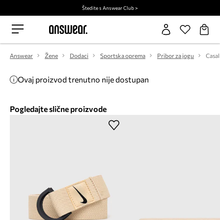
Štedite s Answear Club >
Answear
Žene
Dodaci
Sportska oprema
Pribor za jogu
Casal
Ovaj proizvod trenutno nije dostupan
Pogledajte slične proizvode