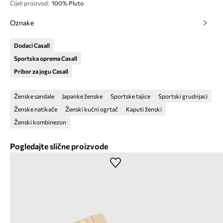
Cijeli proizvod
:
100% Pluto
Oznake
Dodaci Casall
Sportska oprema Casall
Pribor za jogu Casall
Ženske sandale
Japanke ženske
Sportske tajice
Sportski grudnjaci
Ženske natikače
Ženski kućni ogrtač
Kaputi ženski
Ženski kombinezon
Pogledajte slične proizvode