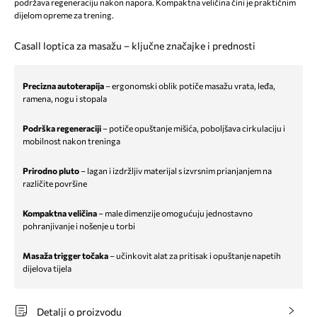
podržava regeneraciju nakon napora. Kompaktna veličina čini je praktičnim
dijelom opreme za trening.
Casall loptica za masažu – ključne značajke i prednosti
Precizna autoterapija
– ergonomski oblik potiče masažu vrata, leđa,
ramena, nogu i stopala
Podrška regeneraciji
– potiče opuštanje mišića, poboljšava cirkulaciju i
mobilnost nakon treninga
Prirodno pluto
– lagan i izdržljiv materijal s izvrsnim prianjanjem na
različite površine
Kompaktna veličina
– male dimenzije omogućuju jednostavno
pohranjivanje i nošenje u torbi
Masaža trigger točaka
– učinkovit alat za pritisak i opuštanje napetih
dijelova tijela
Detalji o proizvodu