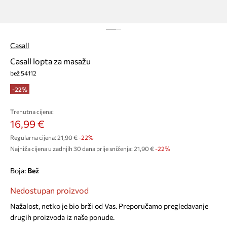
Casall
Casall lopta za masažu
bež 54112
-22%
Trenutna cijena:
16,99 €
Regularna cijena:
21,90 €
-22%
Najniža cijena u zadnjih 30 dana prije sniženja:
21,90 €
 -22%
Boja:
bež
Nedostupan proizvod
Nažalost, netko je bio brži od Vas. Preporučamo pregledavanje
drugih proizvoda iz naše ponude.