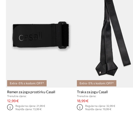
Extra -5% s kodom: OFF*
Extra -5% s kodom: OFF*
Remen za joga prostirku Casall
Traka za jogu Casall
Trenutna cijena:
Trenutna cijena:
12,99 €
18,99 €
Regularna cijena:
21,99 €
Regularna cijena:
32,99 €
Najniža cijena:
13,99 €
Najniža cijena:
19,99 €