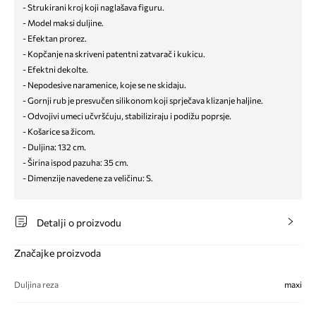
- Strukirani kroj koji naglašava figuru.
- Model maksi duljine.
- Efektan prorez.
- Kopčanje na skriveni patentni zatvarač i kukicu.
- Efektni dekolte.
- Nepodesive naramenice, koje se ne skidaju.
- Gornji rub je presvučen silikonom koji sprječava klizanje haljine.
- Odvojivi umeci učvršćuju, stabiliziraju i podižu poprsje.
- Košarice sa žicom.
- Duljina: 132 cm.
- Širina ispod pazuha: 35 cm.
- Dimenzije navedene za veličinu: S.
Detalji o proizvodu
Značajke proizvoda
Duljina reza
maxi