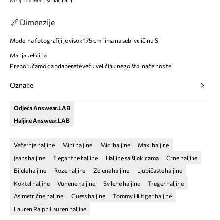
Kroj modela
:
strukirani
Dimenzije
Model na fotografiji je visok 175 cm i ima na sebi veličinu S
Manja veličina
Preporučamo da odaberete veću veličinu nego što inače nosite.
Oznake
Odjeća Answear.LAB
Haljine Answear.LAB
Večernje haljine
Mini haljine
Midi haljine
Maxi haljine
Jeans haljine
Elegantne haljine
Haljine sa šljokicama
Crne haljine
Bijele haljine
Roze haljine
Zelene haljine
Ljubičaste haljine
Koktel haljine
Vunene haljine
Svilene haljine
Treger haljine
Asimetrične haljine
Guess haljine
Tommy Hilfiger haljine
Lauren Ralph Lauren haljine