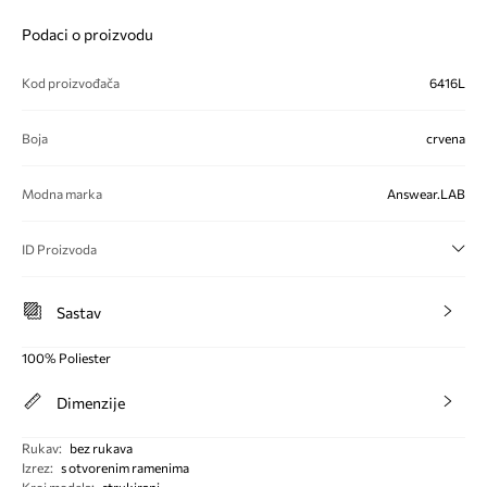
Podaci o proizvodu
Kod proizvođača
6416L
Boja
crvena
Modna marka
Answear.LAB
ID Proizvoda
Sastav
100% Poliester
Dimenzije
Rukav
:
bez rukava
Izrez
:
s otvorenim ramenima