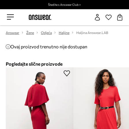
Štedite s Answear Club >
Answear
Žene
Odjeća
Haljine
Haljina Answear.LAB
Ovaj proizvod trenutno nije dostupan
Pogledajte slične proizvode