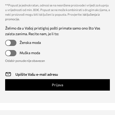
**Popust je jednokratan, odnosi se na nesnižene proizvode i vrijedi za kupnju
u vrijednosti od min. 80€. Popust se ne može kombinirati s drugim akcijama, a
neki proizvodi mogu biti isključeni iz popusta. Provjerite:
isključenja iz
promocije
.
Želimo da u Vašoj pristigloj pošti primate samo ono što Vas
zaista zanima. Recite nam, je li to:
Ženska moda
Muška moda
Odabir ponude nije obavezan
Prijava