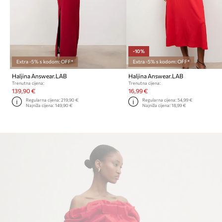
-10%
Extra -5% s kodom: OFF*
Extra -5% s kodom: OFF*
Haljina Answear.LAB
Haljina Answear.LAB
Trenutna cijena:
Trenutna cijena:
139,90 €
16,99 €
Regularna cijena:
219,90 €
Regularna cijena:
54,99 €
Najniža cijena:
149,90 €
Najniža cijena:
18,99 €