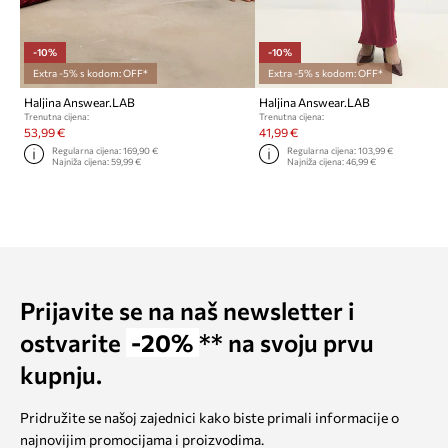
-10%
-10%
Extra -5% s kodom: OFF*
Extra -5% s kodom: OFF*
Haljina Answear.LAB
Haljina Answear.LAB
Trenutna cijena:
Trenutna cijena:
53,99 €
41,99 €
Regularna cijena:
169,90 €
Regularna cijena:
103,99 €
Najniža cijena:
59,99 €
Najniža cijena:
46,99 €
Prijavite se na naš newsletter i
ostvarite
-20%
** na svoju prvu
kupnju.
Pridružite se našoj zajednici kako biste primali informacije o
najnovijim promocijama i proizvodima.