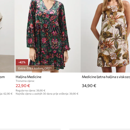
-42%
Extra -5% s kodom: OFF*
zom
Haljina Medicine
Medicine ljetna haljina s visko
Trenutna cijena:
22,90 €
34,90 €
Regularna cijena:
39,90 €
ja:
62,90 €
Najniža cijena u zadnjih 30 dana prije sniženja:
39,90 €