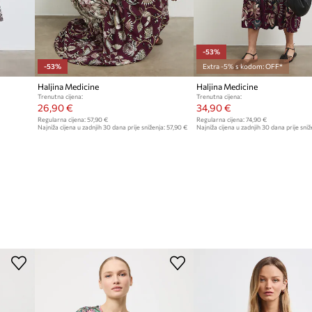
-53%
-53%
Extra -5% s kodom: OFF*
Haljina Medicine
Haljina Medicine
Trenutna cijena:
Trenutna cijena:
26,90 €
34,90 €
Regularna cijena:
57,90 €
Regularna cijena:
74,90 €
Najniža cijena u zadnjih 30 dana prije sniženja:
57,90 €
Najniža cijena u zadnjih 30 dana prije sniž