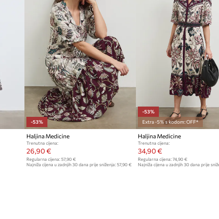
-53%
-53%
Extra -5% s kodom: OFF*
Haljina Medicine
Haljina Medicine
Trenutna cijena:
Trenutna cijena:
26,90 €
34,90 €
Regularna cijena:
57,90 €
Regularna cijena:
74,90 €
Najniža cijena u zadnjih 30 dana prije sniženja:
57,90 €
Najniža cijena u zadnjih 30 dana prije sniž