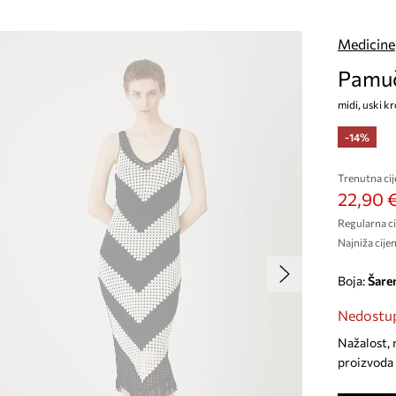
Medicine
Pamuč
midi, uski kr
-14%
Trenutna cij
22,90 
Regularna ci
Najniža cijen
Boja:
šare
Nedostup
Nažalost, 
proizvoda 