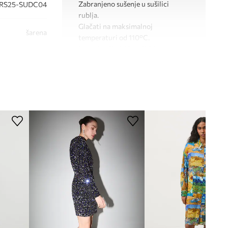
Zabranjeno sušenje u sušilici
RS25-SUDC04
rublja.
Glačati na maksimalnoj
šarena
temperaturi od 110°C.
Nemojte čistiti kemijski.
Medicine
KROJ
Rukav
:
bez rukava
Izrez
:
V-izrez
Kroj modela
:
strukirani
DIMENZIJE
Standardna veličina
Preporučamo da odaberete veličinu koju
inače nosite.