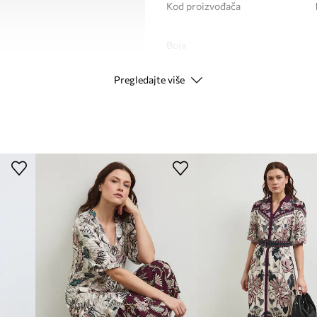
Kod proizvođača
Boja
Pregledajte više
Modna marka
Proizvođač
ID Proizvoda