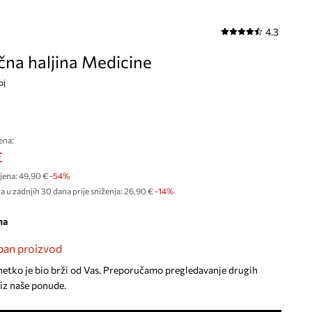
4.3
na haljina Medicine
oj
ena:
€
jena:
49,90 €
-54%
a u zadnjih 30 dana prije sniženja:
26,90 €
 -14%
na
an proizvod
netko je bio brži od Vas. Preporučamo pregledavanje drugih
iz naše ponude.