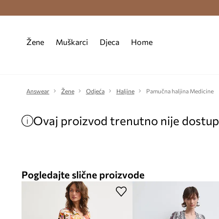
Premium Fashion Benefits >
Besplatna d
Žene
Muškarci
Djeca
Home
Answear
Žene
Odjeća
Haljine
Pamučna haljina Medicine
Ovaj proizvod trenutno nije dostu
Pogledajte slične proizvode