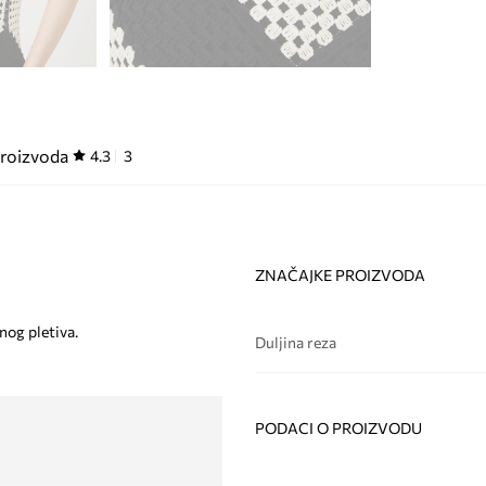
proizvoda
4.3
3
ZNAČAJKE PROIZVODA
nog pletiva.
Duljina reza
PODACI O PROIZVODU