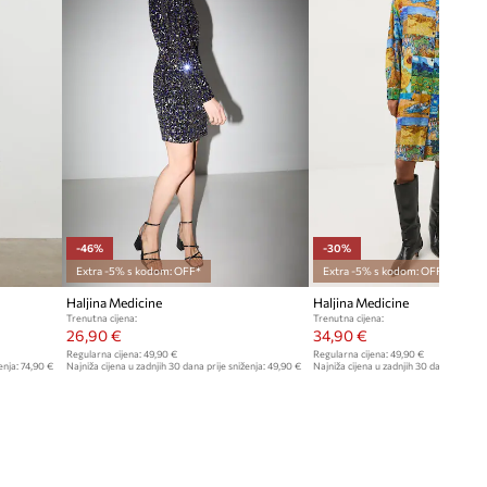
-46%
-30%
Extra -5% s kodom: OFF*
Extra -5% s kodom: OFF*
Haljina Medicine
Haljina Medicine
Trenutna cijena:
Trenutna cijena:
26,90 €
34,90 €
Regularna cijena:
49,90 €
Regularna cijena:
49,90 €
enja:
74,90 €
Najniža cijena u zadnjih 30 dana prije sniženja:
49,90 €
Najniža cijena u zadnjih 30 dana prije sn