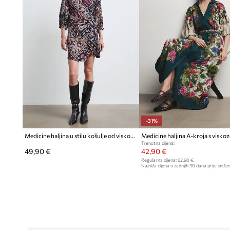
-31%
Medicine haljina u stilu košulje od viskoze
Medicine haljina A-kroja s visko
Trenutna cijena:
49,90 €
42,90 €
Regularna cijena:
62,90 €
Najniža cijena u zadnjih 30 dana prije snižen