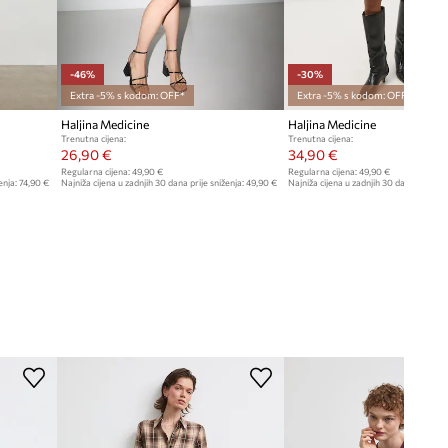
Pogledaje dimenzije proizvoda
-46%
-30%
Extra -5% s kodom: OFF*
Extra -5% s kodom: OFF*
Haljina Medicine
Haljina Medicine
Trenutna cijena:
Trenutna cijena:
26,90 €
34,90 €
Regularna cijena:
49,90 €
Regularna cijena:
49,90 €
enja:
74,90 €
Najniža cijena u zadnjih 30 dana prije sniženja:
49,90 €
Najniža cijena u zadnjih 30 dana prije sn