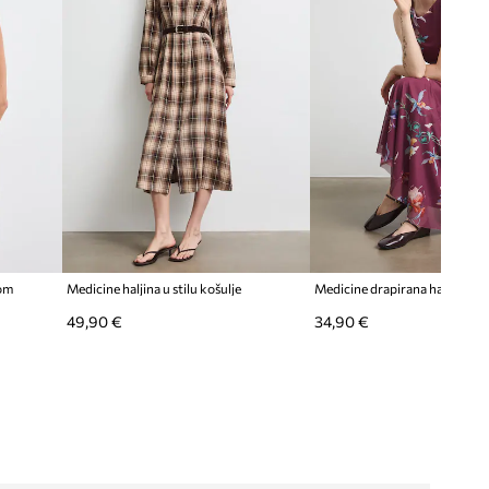
zom
Medicine haljina u stilu košulje
Medicine drapirana haljina
49,90 €
34,90 €