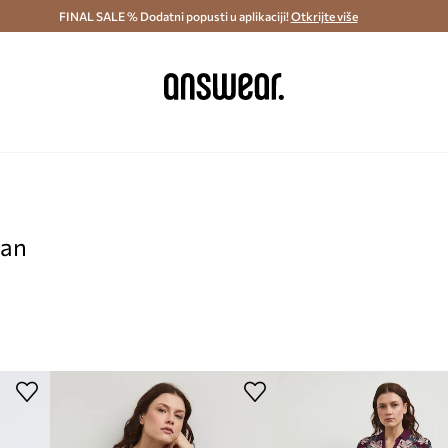
ostava i povrat (od 70€) >
FINAL SALE % Dodatni popusti u aplikaciji!
Dostava u roku 48 sati >
Otkrijte više
Štedite s 
pan