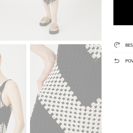
BES
POV