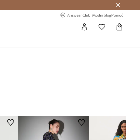
Answear Club >
-20% na prvu narudžbu >
Answear Club
Modni blog
Pomoć