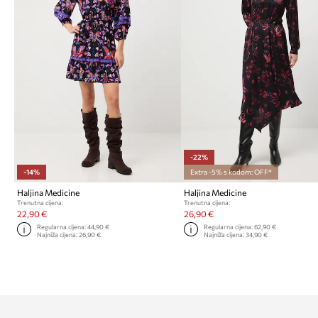
-22%
-14%
Extra -5% s kodom: OFF*
Haljina Medicine
Haljina Medicine
Trenutna cijena:
Trenutna cijena:
22,90 €
26,90 €
Regularna cijena:
44,90 €
Regularna cijena:
62,90 €
Najniža cijena:
26,90 €
Najniža cijena:
34,90 €