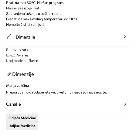
Prati na max 30°C. Nježan program.
Ne smije se izbjeljivati.
Zabranjeno sušenje u sušilici rublja.
Glačati na maksimalnoj temperaturi od 110°C.
Nemojte čistiti kemijski.
Dimenzije
Rukav
:
kratki
Izrez
:
V-izrez
Kroj modela
:
flared
Dimenzije
Manja veličina
Preporučamo da odaberete veću veličinu nego što inače nosite.
Oznake
Odjeća Medicine
Haljine Medicine