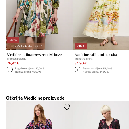
-46%
Extra -5% s kodom: OFF*
-36%
Medicine haljina oversize od viskoze
Medicine haljina od pamuka
Trenutna cijena:
Trenutna cijena:
26,90 €
34,90 €
Regularna cijena:
49,90 €
Regularna cijena:
54,90 €
Najniža cijena:
49,90 €
Najniža cijena:
54,90 €
Otkrijte Medicine proizvode