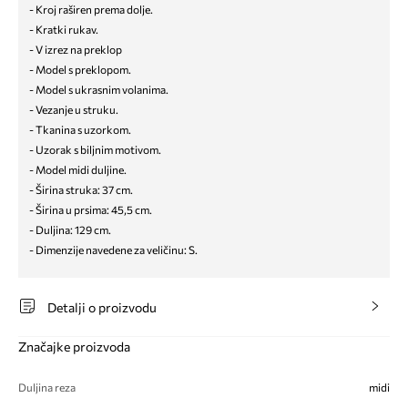
- Kroj raširen prema dolje.
- Kratki rukav.
- V izrez na preklop
- Model s preklopom.
- Model s ukrasnim volanima.
- Vezanje u struku.
- Tkanina s uzorkom.
- Uzorak s biljnim motivom.
- Model midi duljine.
- Širina struka: 37 cm.
- Širina u prsima: 45,5 cm.
- Duljina: 129 cm.
- Dimenzije navedene za veličinu: S.
Detalji o proizvodu
Značajke proizvoda
Duljina reza
midi