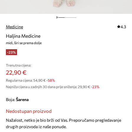
Medicine
4.3
Haljina Medicine
midi, širi se prema dolje
-23%
Trenutna cijena:
22,90 €
Regularna cijena:
54,90 €
-58%
Najniža cijena u zadnjih 30 dana prije sniženja:
29,90 €
 -23%
Boja:
šarena
Nedostupan proizvod
Nažalost, netko je bio brži od Vas. Preporučamo pregledavanje
drugih proizvoda iz naše ponude.