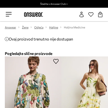
Štedite s Answear Club >
Answear
Žene
Odjeća
Haljine
Haljina Medicine
Ovaj proizvod trenutno nije dostupan
Pogledajte slične proizvode