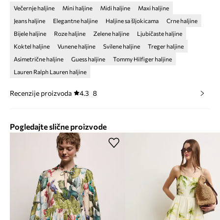
Večernje haljine
Mini haljine
Midi haljine
Maxi haljine
Jeans haljine
Elegantne haljine
Haljine sa šljokicama
Crne haljine
Bijele haljine
Roze haljine
Zelene haljine
Ljubičaste haljine
Koktel haljine
Vunene haljine
Svilene haljine
Treger haljine
Asimetrične haljine
Guess haljine
Tommy Hilfiger haljine
Lauren Ralph Lauren haljine
Recenzije proizvoda
4.3
8
Pogledajte slične proizvode