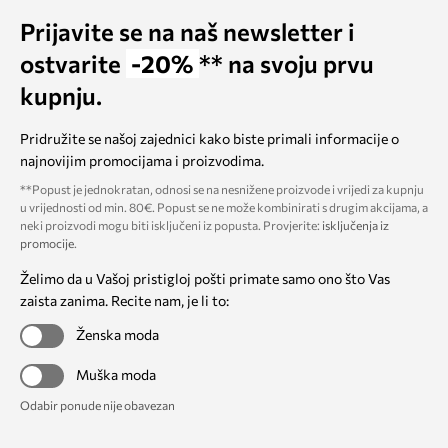
Prijavite se na naš newsletter i
ostvarite
-20%
** na svoju prvu
kupnju.
Pridružite se našoj zajednici kako biste primali informacije o
najnovijim promocijama i proizvodima.
**Popust je jednokratan, odnosi se na nesnižene proizvode i vrijedi za kupnju
u vrijednosti od min. 80€. Popust se ne može kombinirati s drugim akcijama, a
neki proizvodi mogu biti isključeni iz popusta. Provjerite:
isključenja iz
promocije
.
Želimo da u Vašoj pristigloj pošti primate samo ono što Vas
zaista zanima. Recite nam, je li to:
Ženska moda
Muška moda
Odabir ponude nije obavezan