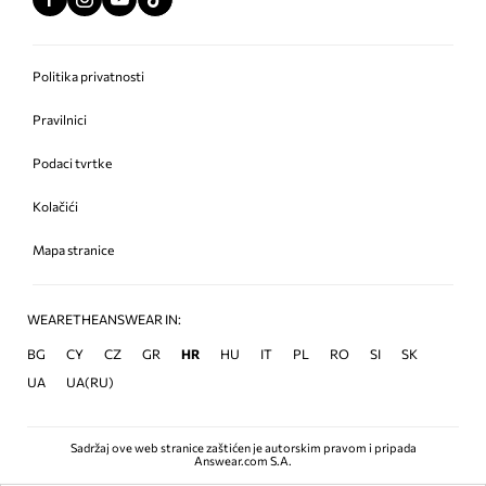
Politika privatnosti
Pravilnici
Podaci tvrtke
Kolačići
Mapa stranice
WEARETHEANSWEAR IN:
BG
CY
CZ
GR
HR
HU
IT
PL
RO
SI
SK
UA
UA(RU)
Sadržaj ove web stranice zaštićen je autorskim pravom i pripada
Answear.com S.A.