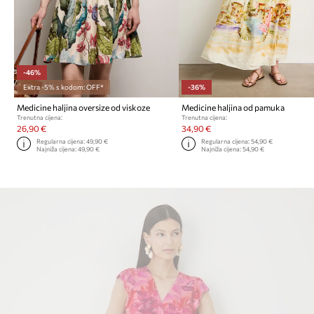
-46%
Extra -5% s kodom: OFF*
-36%
Medicine haljina oversize od viskoze
Medicine haljina od pamuka
Trenutna cijena:
Trenutna cijena:
26,90 €
34,90 €
Regularna cijena:
49,90 €
Regularna cijena:
54,90 €
Najniža cijena:
49,90 €
Najniža cijena:
54,90 €