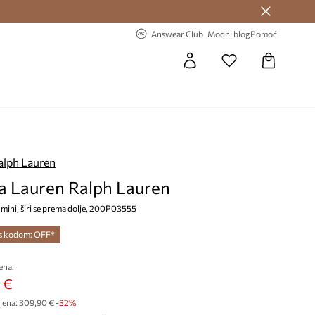
Answear Club >
-20% na prvu narudžbu >
Answear Club
Modni blog
Pomoć
alph Lauren
na Lauren Ralph Lauren
 mini, širi se prema dolje, 200P03555
 s kodom: OFF*
ena:
 €
jena:
309,90 €
-32%