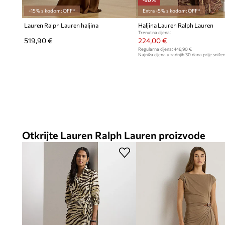
-50%
-15% s kodom: OFF*
Extra -5% s kodom: OFF*
Lauren Ralph Lauren haljina
Haljina Lauren Ralph Lauren
Trenutna cijena:
519,90 €
224,00 €
Regularna cijena:
448,90 €
Najniža cijena u zadnjih 30 dana prije snižen
448,90 €
Otkrijte Lauren Ralph Lauren proizvode