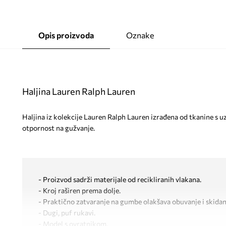
Opis proizvoda
Oznake
Haljina Lauren Ralph Lauren
Haljina iz kolekcije Lauren Ralph Lauren izrađena od tkanine s 
otpornost na gužvanje.
- Proizvod sadrži materijale od recikliranih vlakana.
- Kroj raširen prema dolje.
- Praktično zatvaranje na gumbe olakšava obuvanje i skidan
- Dugi, puf rukavi.
- Model s ovratnikom.