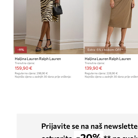
-11%
Extra -5% s kodom: OFF*
Haljina Lauren Ralph Lauren
Haljina Lauren Ralph Lauren
Trenutna cijena:
Trenutna cijena:
159,90 €
139,90 €
Regularna cijena:
298,90 €
Regularna cijena:
228,90 €
Najniža cijena u zadnjih 30 dana prije sniženja:
Najniža cijena u zadnjih 30 dana prije snižen
179,90 €
149,90 €
Prijavite se na naš newslette
-20%