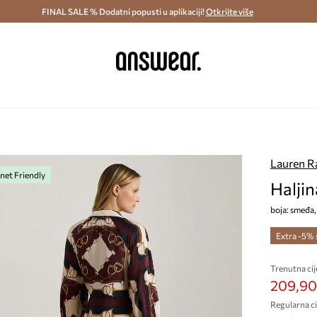
ostava i povrat (od 70€) >
FINAL SALE % Dodatni popusti u aplikaciji!
Dostava u roku 48 sati >
Otkrijte više
Štedite s 
n
Lauren R
net Friendly
Halji
boja: smeđa,
Extra -5%
Trenutna cij
209,90
Regularna ci