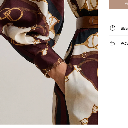
v
BES
POV