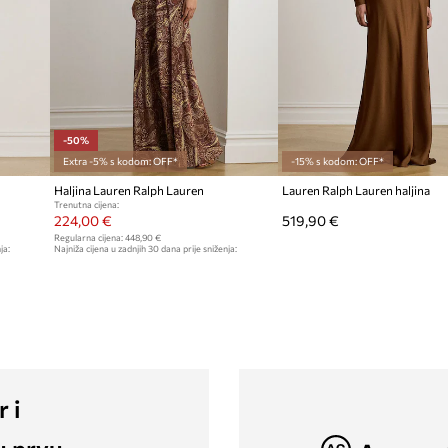
-50%
Extra -5% s kodom: OFF*
-15% s kodom: OFF*
Haljina Lauren Ralph Lauren
Lauren Ralph Lauren haljina
Trenutna cijena:
224,00 €
519,90 €
Regularna cijena:
448,90 €
ja:
Najniža cijena u zadnjih 30 dana prije sniženja:
448,90 €
r i