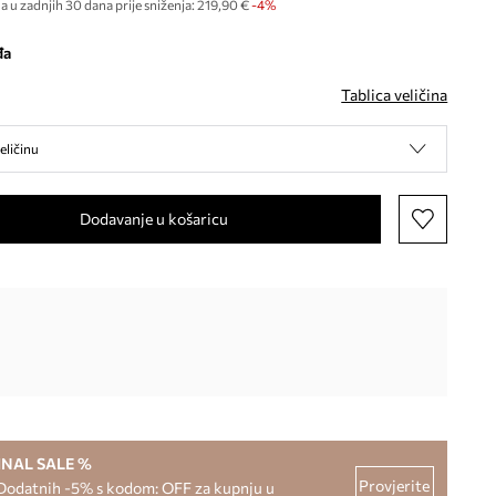
a u zadnjih 30 dana prije sniženja:
219,90 €
 -4%
đa
Tablica veličina
eličinu
Dodavanje u košaricu
INAL SALE %
Provjerite
Dodatnih -5% s kodom: OFF za kupnju u