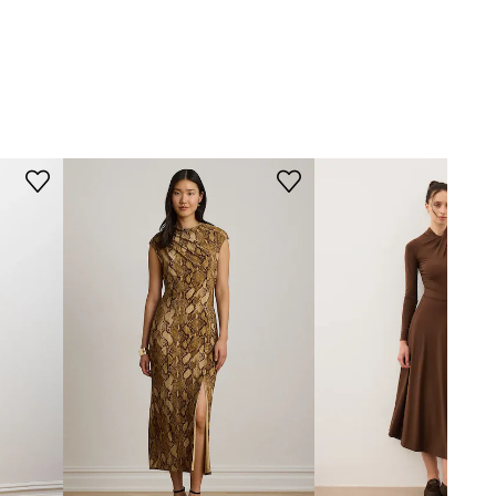
smeđa
DIMENZIJE
Veličine prikazane u trgovini preračunate
n Ralph Lauren
su prema standardnoj europskoj tablici
veličina. Na etiketi isporučenog
proizvoda nalazi se originalna oznaka
proizvođača.
Tablica veličina