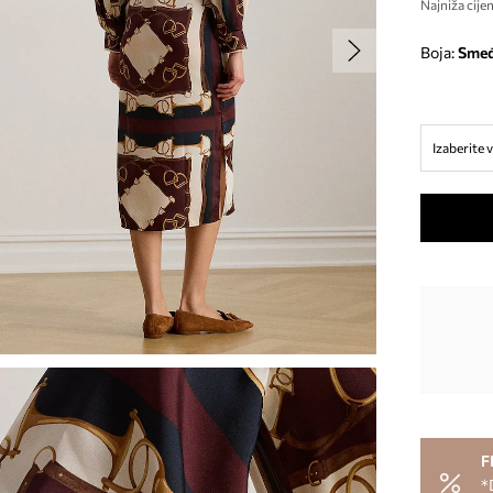
Najniža cijen
Boja:
sme
Izaberite v
F
*