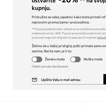
ostvarite
** na svoj
kupnju.
Pridružite se našoj zajednici kako biste primali in
najnovijim promocijama i proizvodima.
**Popust je jednokratan, odnosi se na nesnižene proizvode i
vrijednosti od min. 80€. Popust se ne može kombinirati s dr
proizvodi mogu biti isključeni iz popusta. Provjerite:
isključ
Želimo da u Vašoj pristigloj pošti primate samo on
zanima. Recite nam, je li to:
Ženska moda
Muška moda
Odabir ponude nije obavezan