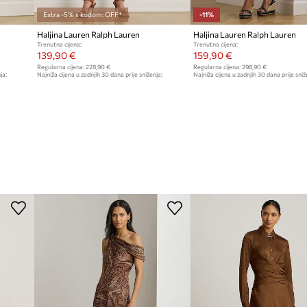
Extra -5% s kodom: OFF*
-11%
Haljina Lauren Ralph Lauren
Haljina Lauren Ralph Lauren
Trenutna cijena:
Trenutna cijena:
139,90 €
159,90 €
Regularna cijena:
228,90 €
Regularna cijena:
298,90 €
ja:
Najniža cijena u zadnjih 30 dana prije sniženja:
Najniža cijena u zadnjih 30 dana prije sniž
149,90 €
179,90 €