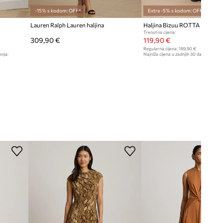
-15% s kodom: OFF*
Extra -5% s kodom: OFF*
Lauren Ralph Lauren haljina
Haljina Bizuu ROTTA
Trenutna cijena:
309,90 €
119,90 €
Regularna cijena:
189,90 €
enja:
Najniža cijena u zadnjih 30 dana prije sn
129,90 €