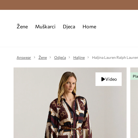
Premium Fashion Benefits >
Besplatna d
Žene
Muškarci
Djeca
Home
Answear
Žene
Odjeća
Haljine
Haljina Lauren Ralph Laure
Pla
Video