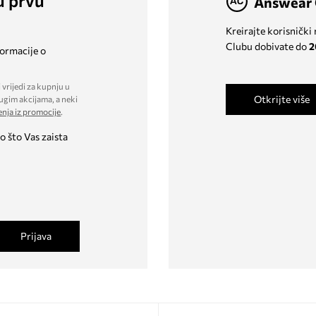
u prvu
Answear 
Kreirajte korisnički
Clubu dobivate do
2
formacije o
 vrijedi za kupnju u
Otkrijte više
ugim akcijama, a neki
enja iz promocije
.
o što Vas zaista
Prijava