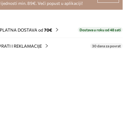
rijednosti min. 89€. Veći popust u aplikaciji!
PLATNA DOSTAVA od
70€
Dostava u roku od 48 sati
RATI I REKLAMACIJE
30 dana za povrat