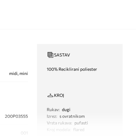
SASTAV
100% Reciklirani poliester
midi, mini
KROJ
Rukav
:
dugi
200P03555
Izrez
:
s ovratnikom
Vrsta rukava
:
pufasti
Kroj modela
:
flared
001