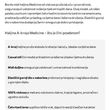
Bordo midi haljina Medicine od viskoze pruža lakoću i prozračnost,
osiguravajući udobnost nošenja tijekom toplih dana. Ovaj model, ukrašen
paisley uzorkom i opremljen četvrtastim izrezom te tankim naramenicama,
predstavlja odličan prijedlog za ljetne dane i ležerna druženja. Elastični gornji
dio s naborima dodaje joj šarm i omogućuje dobro pristajanje.
Haljina A-kroja Medicine – što je čini posebnom?
A-kroj
haljine pruža slobodu kretanja i lakoću, idealan za ljetne dane
Casual stil
čini model prikladnim za ležerne izlaske i ljetna druženja
Midi duljina
omogućuje udobnost i univerzalnost kombinacija
Elastični gornji dio s naborima
pridonosi pristajanju i naglašava siluetu
u gornjem dijelu
100% viskoza
je mekano celulozno vlakno, koje je lagano, prozračno i
ugodno za kožu
Četvrtasti izrez
suptilno ističe vrat, dajući kreaciji klasičan karakter