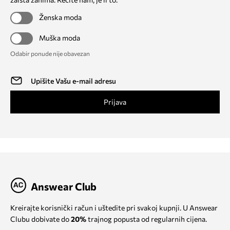
Ženska moda
Muška moda
Odabir ponude nije obavezan
Prijava
Answear Club
Kreirajte korisnički račun i uštedite pri svakoj kupnji. U Answear
Clubu dobivate do
20%
trajnog popusta od regularnih cijena.