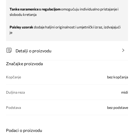
Tanke naramenice s regulacijom
omogućuju individualno pristajanje i
slobodu kretanja
Paisley uzorak
dodaje haljini originalnost i umjetnički izraz, izdvajajući
je
Detalji o proizvodu
Značajke proizvoda
Kopčanje
bez kopčanja
Duljina reza
midi
Podstava
bez podstave
Podaci o proizvodu