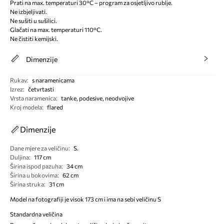
Prati na max. temperaturi 30°C – program za osjetljivo rublje.
Ne izbjeljivati.
Ne sušiti u sušilici.
Glačati na max. temperaturi 110°C.
Ne čistiti kemijski.
Dimenzije
Rukav
:
s naramenicama
Izrez
:
četvrtasti
Vrsta naramenica
:
tanke, podesive, neodvojive
Kroj modela
:
flared
Dimenzije
Dane mjere za veličinu
:
S.
Duljina
:
117 cm
Širina ispod pazuha
:
34 cm
Širina u bokovima
:
62 cm
Širina struka
:
31 cm
Model na fotografiji je visok 173 cm i ima na sebi veličinu S
Standardna veličina