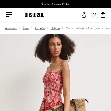
Štedite s Answear Club >
Answear
Žene
Odjeća
Haljine
Medicine haljina A-kroja od viskoz