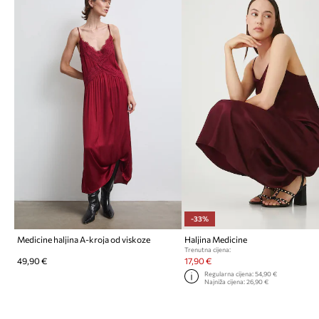
-33%
Medicine haljina A-kroja od viskoze
Haljina Medicine
Trenutna cijena:
49,90 €
17,90 €
Regularna cijena:
54,90 €
Najniža cijena:
26,90 €