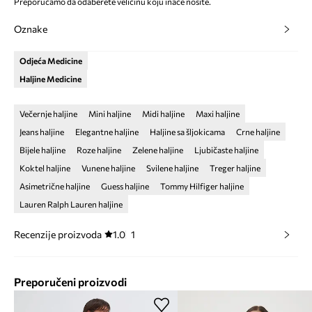
Preporučamo da odaberete veličinu koju inače nosite.
Oznake
Odjeća Medicine
Haljine Medicine
Večernje haljine
Mini haljine
Midi haljine
Maxi haljine
Jeans haljine
Elegantne haljine
Haljine sa šljokicama
Crne haljine
Bijele haljine
Roze haljine
Zelene haljine
Ljubičaste haljine
Koktel haljine
Vunene haljine
Svilene haljine
Treger haljine
Asimetrične haljine
Guess haljine
Tommy Hilfiger haljine
Lauren Ralph Lauren haljine
Recenzije proizvoda
1.0
1
Preporučeni proizvodi