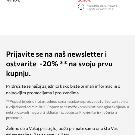
44,90 €
26,90 €
Regularna cijena:
49,90 €
Najniža cijena:
29,90 €
Prijavite se na naš newsletter i
ostvarite
-20%
** na svoju prvu
kupnju.
Pridružite se našoj zajednici kako biste primali informacije o
najnovijim promocijama i proizvodima.
**Popust je jednokratan, odnosi se na nesnižene proizvode i vrijedi za kupnju
u vrijednosti od min. 80€. Popust se ne može kombinirati s drugim akcijama, a
neki proizvodi mogu biti isključeni iz popusta. Provjerite:
isključenja iz
promocije
.
Želimo da u Vašoj pristigloj pošti primate samo ono što Vas
zaista zanima. Recite nam, je li to: