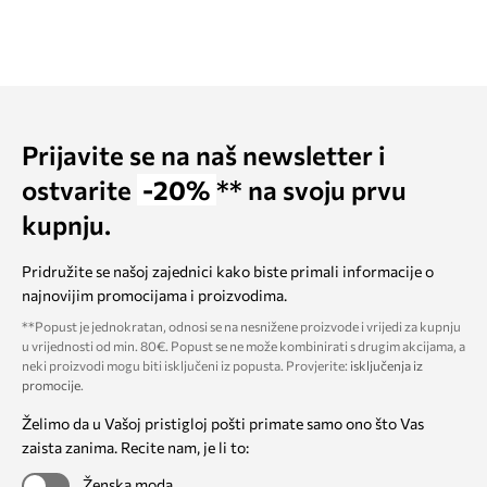
Prijavite se na naš newsletter i
ostvarite
-20%
** na svoju prvu
kupnju.
Pridružite se našoj zajednici kako biste primali informacije o
najnovijim promocijama i proizvodima.
**Popust je jednokratan, odnosi se na nesnižene proizvode i vrijedi za kupnju
u vrijednosti od min. 80€. Popust se ne može kombinirati s drugim akcijama, a
neki proizvodi mogu biti isključeni iz popusta. Provjerite:
isključenja iz
promocije
.
Želimo da u Vašoj pristigloj pošti primate samo ono što Vas
zaista zanima. Recite nam, je li to:
Ženska moda