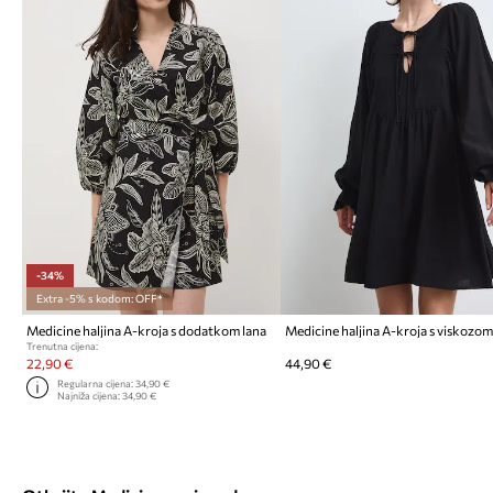
-34%
Extra -5% s kodom: OFF*
Medicine haljina A-kroja s dodatkom lana
Medicine haljina A-kroja s viskozo
Trenutna cijena:
22,90 €
44,90 €
Regularna cijena:
34,90 €
Najniža cijena:
34,90 €