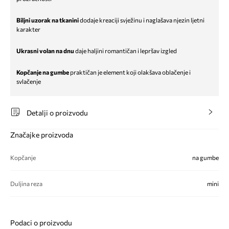
Biljni uzorak na tkanini
dodaje kreaciji svježinu i naglašava njezin ljetni
karakter
Ukrasni volan na dnu
daje haljini romantičan i lepršav izgled
Kopčanje na gumbe
praktičan je element koji olakšava oblačenje i
svlačenje
Detalji o proizvodu
Značajke proizvoda
Kopčanje
na gumbe
Duljina reza
mini
Podaci o proizvodu