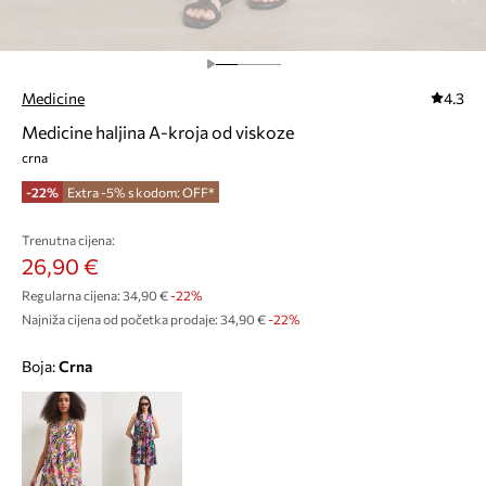
Medicine
4.3
Medicine haljina A-kroja od viskoze
crna
-22%
Extra -5% s kodom: OFF*
Trenutna cijena:
26,90 €
Regularna cijena:
34,90 €
-22%
Najniža cijena od početka prodaje:
34,90 €
 -22%
Boja:
crna