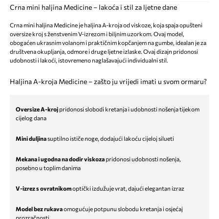
Crna mini haljina Medicine – lakoća i stil za ljetne dane
Crna mini haljina Medicine je haljina A-kroja od viskoze, koja spaja opušteni
oversize kroj s ženstvenim V-izrezom i biljnim uzorkom. Ovaj model,
obogaćen ukrasnim volanom i praktičnim kopčanjem na gumbe, idealan je za
društvena okupljanja, odmore i druge ljetne izlaske. Ovaj dizajn pridonosi
udobnosti i lakoći, istovremeno naglašavajući individualni stil.
Haljina A-kroja Medicine – zašto ju vrijedi imati u svom ormaru?
Oversize A-kroj
pridonosi slobodi kretanja i udobnosti nošenja tijekom
cijelog dana
Mini duljina
suptilno ističe noge, dodajući lakoću cijeloj silueti
Mekana i ugodna na dodir viskoza
pridonosi udobnosti nošenja,
posebno u toplim danima
V-izrez s ovratnikom
optički izdužuje vrat, dajući elegantan izraz
Model bez rukava
omogućuje potpunu slobodu kretanja i osjećaj
prozračnosti