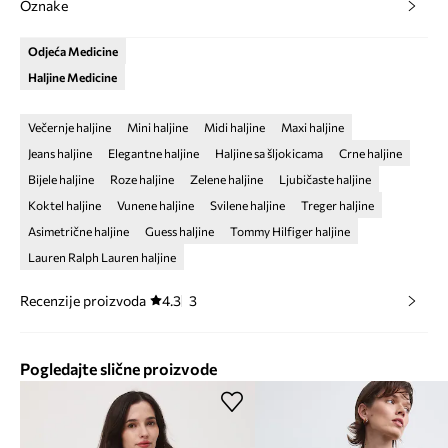
Oznake
Odjeća Medicine
Haljine Medicine
Večernje haljine
Mini haljine
Midi haljine
Maxi haljine
Jeans haljine
Elegantne haljine
Haljine sa šljokicama
Crne haljine
Bijele haljine
Roze haljine
Zelene haljine
Ljubičaste haljine
Koktel haljine
Vunene haljine
Svilene haljine
Treger haljine
Asimetrične haljine
Guess haljine
Tommy Hilfiger haljine
Lauren Ralph Lauren haljine
Recenzije proizvoda
4.3
3
Pogledajte slične proizvode