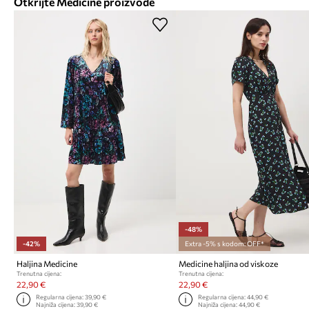
Otkrijte Medicine proizvode
-48%
-42%
Extra -5% s kodom: OFF*
Haljina Medicine
Medicine haljina od viskoze
Trenutna cijena:
Trenutna cijena:
22,90 €
22,90 €
Regularna cijena:
39,90 €
Regularna cijena:
44,90 €
Najniža cijena:
39,90 €
Najniža cijena:
44,90 €