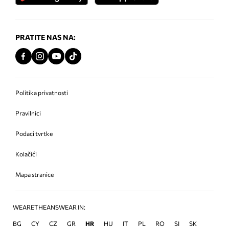
PRATITE NAS NA:
Politika privatnosti
Pravilnici
Podaci tvrtke
Kolačići
Mapa stranice
WEARETHEANSWEAR IN:
BG
CY
CZ
GR
HR
HU
IT
PL
RO
SI
SK