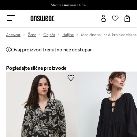
Štedite s Answear Club >
Answear
Žene
Odjeća
Haljine
Medicine haljina A-kroja od viskoz
Ovaj proizvod trenutno nije dostupan
Pogledajte slične proizvode