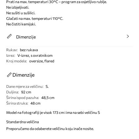
Prati na max. temperaturi 30°C – program za osjetljivo rublje.
Ne izbjeljivati.
Ne sušiti u sušilici.
Glačati na max. temperaturi 110°C.
Ne čistiti kemijski.
Dimenzije
Rukav
:
bez rukava
Izrez
:
V-izrez, s ovratnikom
Kroj modela
:
oversize, flared
Dimenzije
Dane mjere za veličinu
:
S.
Duljina
:
92 cm
Širina ispod pazuha
:
48,5 cm
Širina struka
:
48 cm
Model na fotografiji je visok 173 cm i ima na sebi veličinu S
Standardna veličina
Preporučamo da odaberete veličinu koju inače nosite.