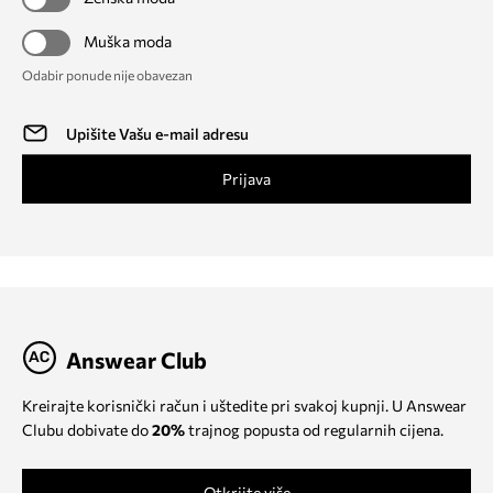
Muška moda
Odabir ponude nije obavezan
Prijava
Answear Club
Kreirajte korisnički račun i uštedite pri svakoj kupnji. U Answear
Clubu dobivate do
20%
trajnog popusta od regularnih cijena.
Otkrijte više