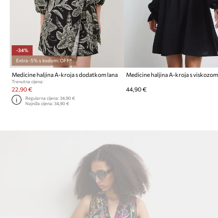
-34%
Extra -5% s kodom: OFF*
Medicine haljina A-kroja s dodatkom lana
Medicine haljina A-kroja s viskozo
Trenutna cijena:
22,90 €
44,90 €
Regularna cijena:
34,90 €
Najniža cijena:
34,90 €